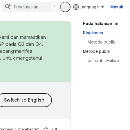
/
Masuk
Pada halaman ini
Ringkasan
 kami dan memastikan
Metode publik
OSP pada Q2 dan Q4.
Cabang manifes
Metode publik
SP. Untuk mengetahui
onTerribleFailure
formasi ini membantu?