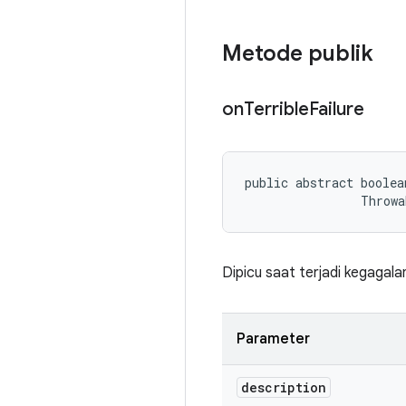
Metode publik
on
Terrible
Failure
public abstract boolea
                Throwa
Dipicu saat terjadi kegagala
Parameter
description