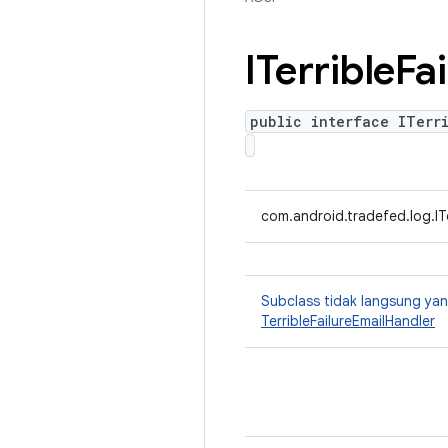
ITerrible
Fai
public interface ITerr
com.android.tradefed.log.ITe
Subclass tidak langsung y
TerribleFailureEmailHandler