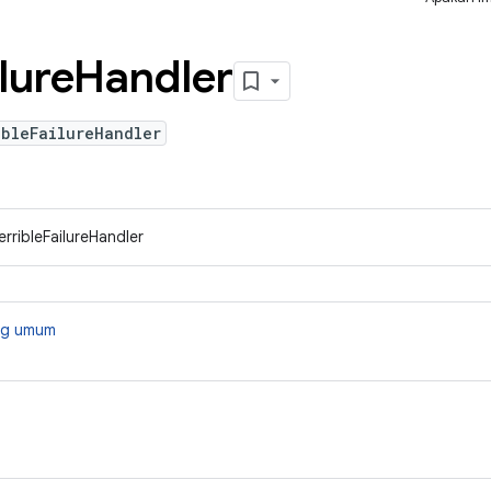
lure
Handler
ibleFailureHandler
rribleFailureHandler
ang umum