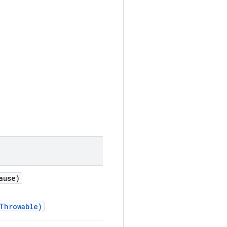
ause)
Throwable)