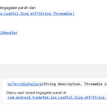
kegagalan parah dari
og.LogUtil.CLog.wtf(String,Throwable)
ilHandler
on
Terrible
Failure
(String description
,
Throwable c
Dipicu saat terjadi kegagalan parah di
com.android.tradefed.log.LogUtil.CLog.wtf(String,