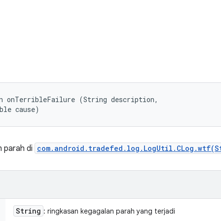
n onTerribleFailure (String description, 

ble cause)
n parah di
com.android.tradefed.log.LogUtil.CLog.wtf(S
String
: ringkasan kegagalan parah yang terjadi