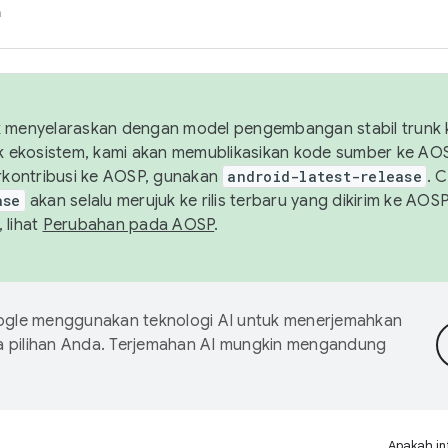
h
uk menyelaraskan dengan model pengembangan stabil trunk
tuk ekosistem, kami akan memublikasikan kode sumber ke A
kontribusi ke AOSP, gunakan
android-latest-release
. 
ase
akan selalu merujuk ke rilis terbaru yang dikirim ke AO
 lihat
Perubahan pada AOSP
.
gle menggunakan teknologi AI untuk menerjemahkan
a pilihan Anda. Terjemahan AI mungkin mengandung
Apakah in