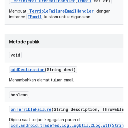
Terrible
Failure
Email
Handler
(
IEmail
mailer)
TerribleFailureEmailHandler
Membuat
dengan
IEmail
instance
kustom untuk digunakan.
Metode publik
void
add
Destination
(String dest)
Menambahkan alamat tujuan email.
boolean
on
Terrible
Failure
(String description
,
Throwable c
Dipicu saat terjadi kegagalan parah di
com.android.tradefed.log.LogUtil.CLog.wtf(String