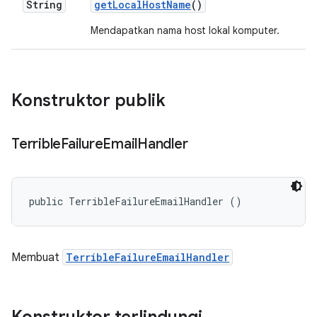
String
get
Local
Host
Name
()
Mendapatkan nama host lokal komputer.
Konstruktor publik
Terrible
Failure
Email
Handler
public TerribleFailureEmailHandler ()
Membuat
TerribleFailureEmailHandler