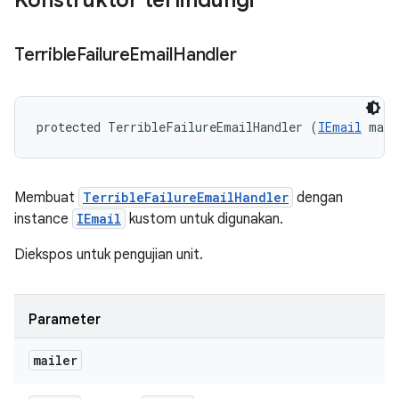
Konstruktor terlindungi
Terrible
Failure
Email
Handler
protected TerribleFailureEmailHandler (
IEmail
 mail
Membuat
TerribleFailureEmailHandler
dengan
instance
IEmail
kustom untuk digunakan.
Diekspos untuk pengujian unit.
Parameter
mailer