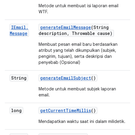
Metode untuk membuat isi laporan email
WTF.
IEmail
.
generate
Email
Message
(String
Message
description
,
Throwable cause)
Membuat pesan email baru berdasarkan
atribut yang telah dikumpulkan (subjek,
pengirim, tujuan), serta deskripsi dan
penyebab (Opsional)
String
generate
Email
Subject
()
Metode untuk membuat subjek laporan
email.
long
get
Current
Time
Millis
()
Mendapatkan waktu saat ini dalam milidetik.