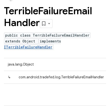
Terrible
Failure
Email
Handler
public class TerribleFailureEmailHandler
extends Object
implements
ITerribleFailureHandler
java.lang.Object
↳
com.android.tradefed.log.TerribleFailureEmailHandler