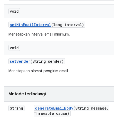
void
set
Min
Email
Interval
(long interval)
Menetapkan interval email minimum.
void
set
Sender
(String sender)
Menetapkan alamat pengirim email.
Metode terlindungi
String
generate
Email
Body
(String message
,
Throwable cause)