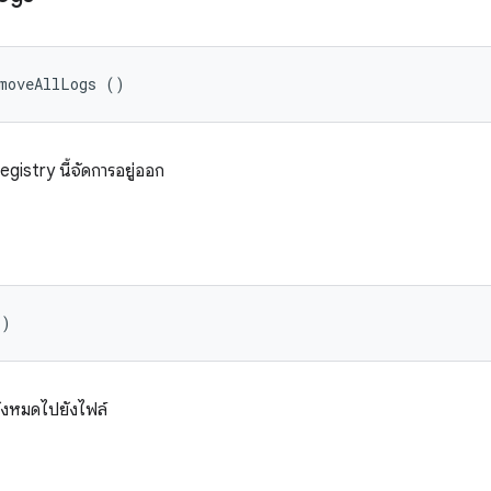
emoveAllLogs ()
gistry นี้จัดการอยู่ออก
()
ทั้งหมดไปยังไฟล์