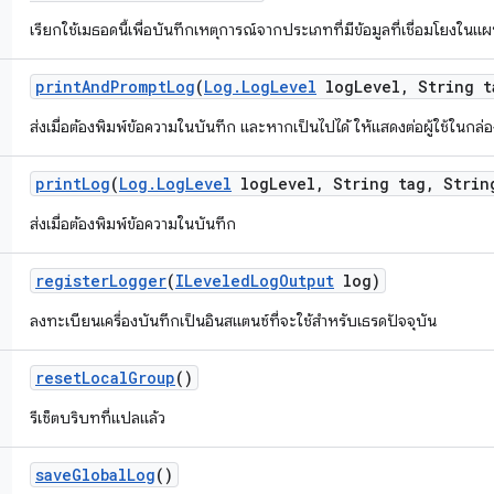
เรียกใช้เมธอดนี้เพื่อบันทึกเหตุการณ์จากประเภทที่มีข้อมูลที่เชื่อมโยงในแผน
print
And
Prompt
Log
(
Log
.
Log
Level
log
Level
,
String t
ส่งเมื่อต้องพิมพ์ข้อความในบันทึก และหากเป็นไปได้ ให้แสดงต่อผู้ใช้ในกล่
print
Log
(
Log
.
Log
Level
log
Level
,
String tag
,
String
ส่งเมื่อต้องพิมพ์ข้อความในบันทึก
register
Logger
(
ILeveled
Log
Output
log)
ลงทะเบียนเครื่องบันทึกเป็นอินสแตนซ์ที่จะใช้สำหรับเธรดปัจจุบัน
reset
Local
Group
()
รีเซ็ตบริบทที่แปลแล้ว
save
Global
Log
()