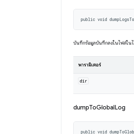
public void dumpLogsT
บันทึกข้อมูลบันทึกลงในไฟล์ในได
พารามิเตอร์
dir
dump
To
Global
Log
public void dumpToGlo