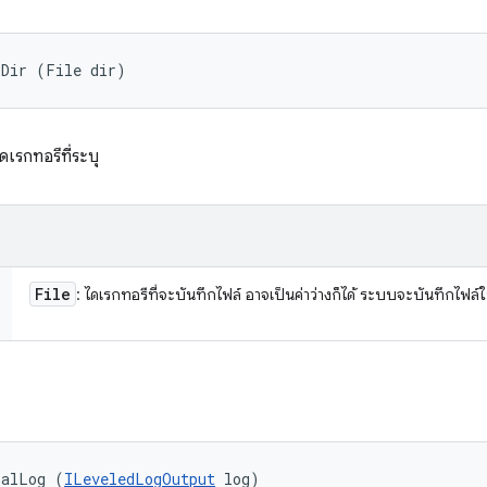
oDir (File dir)
เรกทอรีที่ระบุ
File
: ไดเรกทอรีที่จะบันทึกไฟล์ อาจเป็นค่าว่างก็ได้ ระบบจะบันทึกไฟล
balLog (
ILeveledLogOutput
 log)