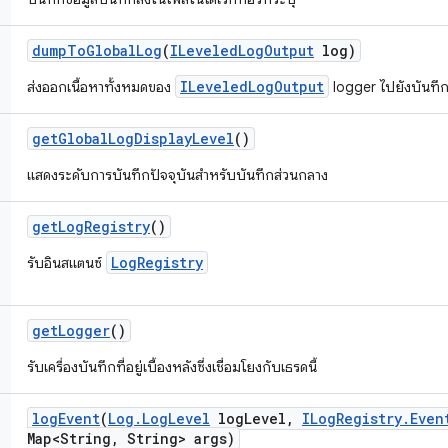
dump
To
Global
Log
(
ILeveled
Log
Output
log)
ILeveledLogOutput
ส่งออกเนื้อหาทั้งหมดของ
logger ไปยังบันทึ
get
Global
Log
Display
Level
()
แสดงระดับการบันทึกปัจจุบันสำหรับบันทึกส่วนกลาง
get
Log
Registry
()
LogRegistry
รับอินสแตนซ์
get
Logger
()
รับเครื่องบันทึกที่อยู่เบื้องหลังซึ่งเชื่อมโยงกับเธรดนี้
log
Event
(
Log
.
Log
Level
log
Level
,
ILog
Registry
.
Even
Map<String
,
String> args)