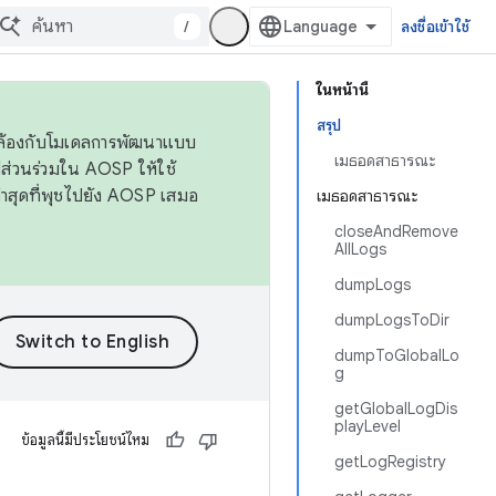
/
ลงชื่อเข้าใช้
ในหน้านี้
สรุป
ดคล้องกับโมเดลการพัฒนาแบบ
เมธอดสาธารณะ
ส่วนร่วมใน AOSP ให้ใช้
่าสุดที่พุชไปยัง AOSP เสมอ
เมธอดสาธารณะ
closeAndRemove
AllLogs
dumpLogs
dumpLogsToDir
dumpToGlobalLo
g
getGlobalLogDis
playLevel
ข้อมูลนี้มีประโยชน์ไหม
getLogRegistry