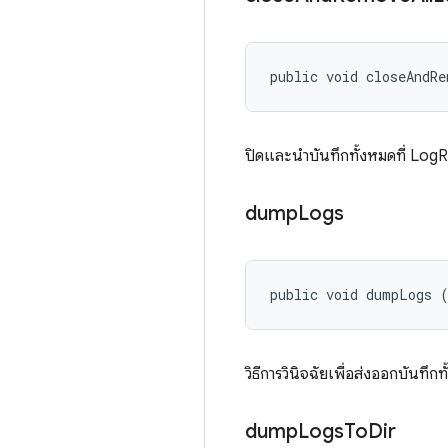
public void closeAndR
ปิดและนำบันทึกทั้งหมดที่ LogRe
dump
Logs
public void dumpLogs 
วิธีการวินิจฉัยเพื่อส่งออกบันทึก
dump
Logs
To
Dir