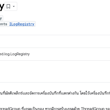
y
y
ents
ILogRegistry
ed.log.LogRegistry
านที่มัลติเพล็กซ์และจัดการเครื่องบันทึกที่แตกต่างกัน โดยใช้เครื่องบันท
ThreadGroup ที่เธรดเป็นของ หากมีการสร้างเธรดด้วย ThreadGroup ของต