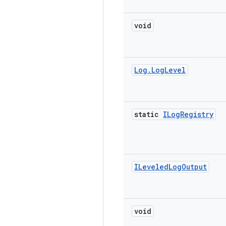
void
Log
.
Log
Level
static
ILog
Registry
ILeveled
Log
Output
void