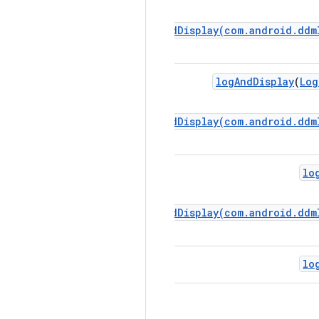
ndroid.tradefed.log.Log#logAndDisplay(com.android.ddml
log
And
Display
(
Log
ndroid.tradefed.log.Log#logAndDisplay(com.android.ddml
lo
ndroid.tradefed.log.Log#logAndDisplay(com.android.ddml
lo