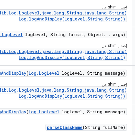
إصدار shim من
ib.Log.LogLevel,java.lang.String,java.lang.String)
Log.logAndDisplay(LogLevel,String,String))
.
Log
Level
log
Level
,
String format
,
Object
.
.
.
args)
إصدار shim من
ib.Log.LogLevel,java.lang.String,java.lang.String)
Log.logAndDisplay(LogLevel,String,String))
g
And
Display
(
Log
.
Log
Level
log
Level
,
String message)
إصدار shim من
ib.Log.LogLevel,java.lang.String,java.lang.String)
Log.logAndDisplay(LogLevel,String,String))
g
And
Display
(
Log
.
Log
Level
log
Level
,
String message)
parse
Class
Name
(String full
Name)