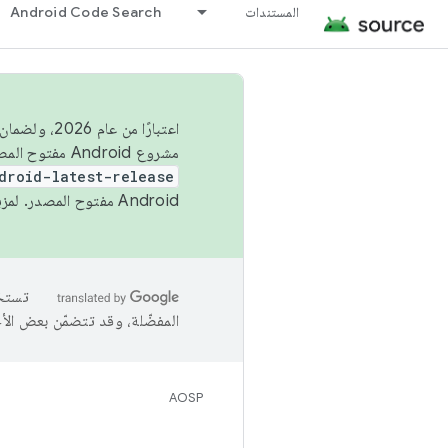
المستندات
Android Code Search
اعتبارًا من
مشروع Android مفتوح المصدر (AOSP) في الربعَين الثاني والرابع. لبناء مشروع Android مفتوح المصدر والمساهمة فيه، استخدِم
droid-latest-release
Android مفتوح المصدر. لمزيد من المعلومات، يُرجى الاطّلاع على
المفضّلة، وقد تتضمّن بعض الأ
AOSP