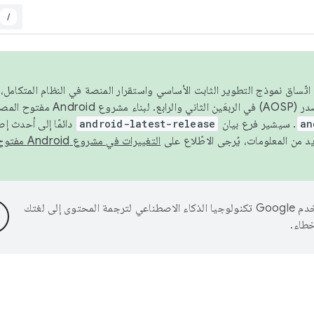
/
 عام 2026، ولضمان اتّساق نموذج التطوير الثابت الأساسي واستقرار المنصة في النظام المت
an
. سيشير فرع بيان
android-latest-release
دائمًا إلى أحدث إ
التغييرات في مشروع Android مفتوح المصدر
تستخدم Google تكنولوجيا الذكاء الاصطناعي لترجمة المحتوى إلى لغتك
خطاء.