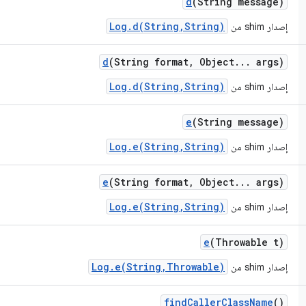
d
(String message)
Log.d(String,String)
إصدار shim من
d
(String format
,
Object
.
.
.
args)
Log.d(String,String)
إصدار shim من
e
(String message)
Log.e(String,String)
إصدار shim من
e
(String format
,
Object
.
.
.
args)
Log.e(String,String)
إصدار shim من
e
(Throwable t)
Log.e(String,Throwable)
إصدار shim من
find
Caller
Class
Name
()