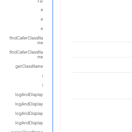
يوم
e
e
e
findCallerClassNa
me
findCallerClassNa
me
getClassName
i
i
logAndDisplay
logAndDisplay
logAndDisplay
logAndDisplay