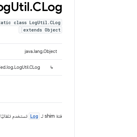
og
Util
.
CLog
tatic class LogUtil.CLog
extends Object
java.lang.Object
ed.log.LogUtil.CLog
↳
فئة shim لـ
Log
تستخدم تلقائيًا