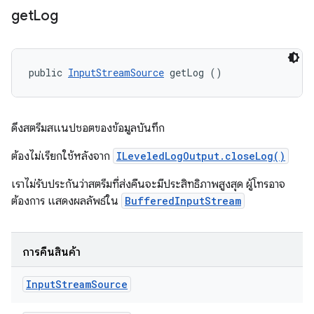
get
Log
public 
InputStreamSource
 getLog ()
ดึงสตรีมสแนปชอตของข้อมูลบันทึก
ต้องไม่เรียกใช้หลังจาก
ILeveledLogOutput.closeLog()
เราไม่รับประกันว่าสตรีมที่ส่งคืนจะมีประสิทธิภาพสูงสุด ผู้โทรอาจ
ต้องการ แสดงผลลัพธ์ใน
BufferedInputStream
การคืนสินค้า
Input
Stream
Source