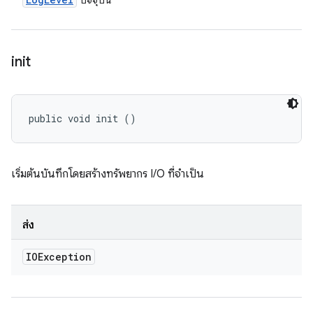
ปัจจุบัน
init
public void init ()
เริ่มต้นบันทึกโดยสร้างทรัพยากร I/O ที่จำเป็น
ส่ง
IOException