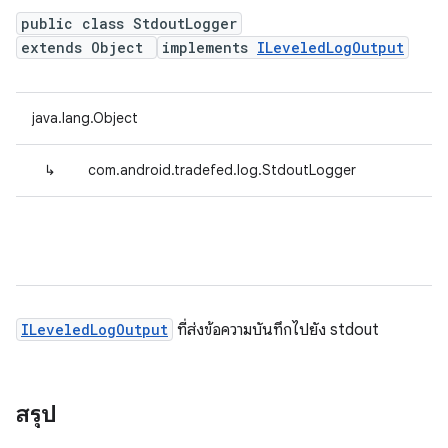
public class StdoutLogger
extends Object
implements
ILeveledLogOutput
java.lang.Object
↳
com.android.tradefed.log.StdoutLogger
ILeveledLogOutput
ที่ส่งข้อความบันทึกไปยัง stdout
สรุป