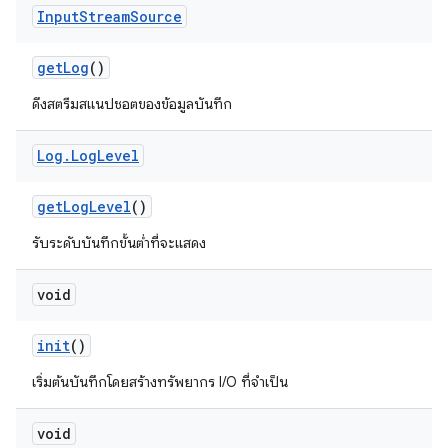
Input
Stream
Source
get
Log
()
ดึงสตรีมสแนปชอตของข้อมูลบันทึก
Log
.
Log
Level
get
Log
Level
()
รับระดับบันทึกขั้นต่ำที่จะแสดง
void
init
()
เริ่มต้นบันทึกโดยสร้างทรัพยากร I/O ที่จำเป็น
void