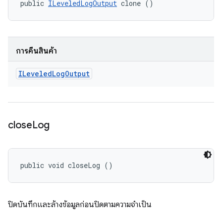
public 
ILeveledLogOutput
 clone ()
การคืนสินค้า
ILeveled
Log
Output
close
Log
public void closeLog ()
ปิดบันทึกและล้างข้อมูลก่อนปิดตามความจำเป็น