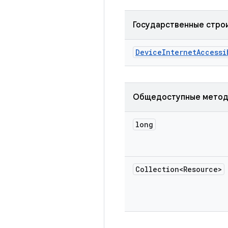
Государственные стро
Device
Internet
Accessi
Общедоступные мето
long
Collection<Resource>