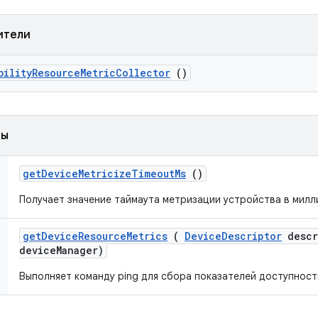
ители
bility
Resource
Metric
Collector
()
ды
get
Device
Metricize
Timeout
Ms
()
Получает значение таймаута метризации устройства в милл
get
Device
Resource
Metrics
(
Device
Descriptor
descr
device
Manager)
Выполняет команду ping для сбора показателей доступност