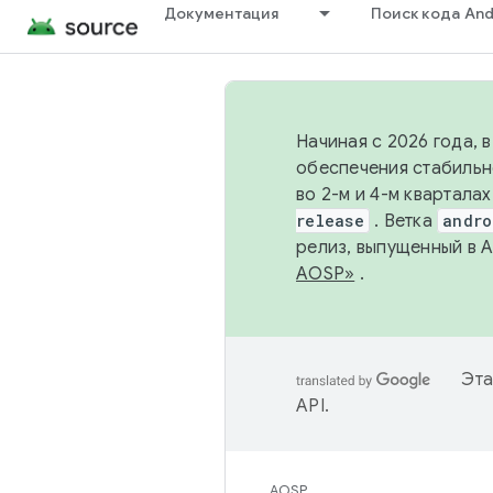
Документация
Поиск кода And
Начиная с 2026 года, 
обеспечения стабильн
во 2-м и 4-м квартала
release
. Ветка
andro
релиз, выпущенный в 
AOSP»
.
Эта
API
.
AOSP