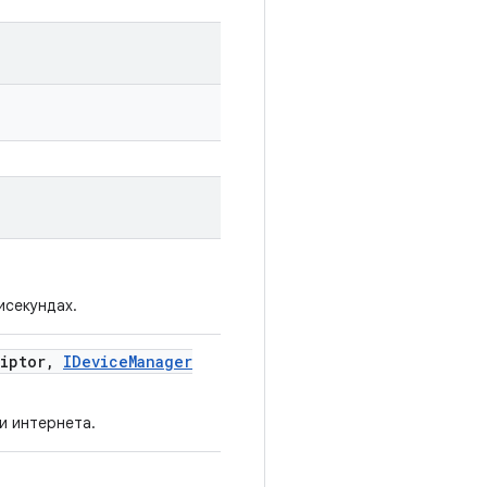
исекундах.
iptor
,
IDevice
Manager
и интернета.