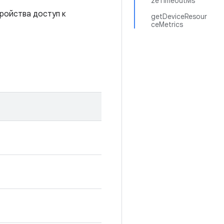
zeTimeoutMs
тройства доступ к
getDeviceResour
ceMetrics