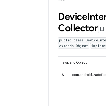
Device
Inte
Collector
public class DeviceInte
extends Object
implem
java.lang.Object
↳
com.android.tradefed.