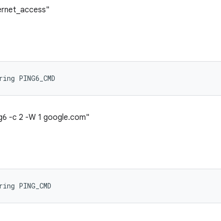
ernet_access"
ring PING6_CMD
g6 -c 2 -W 1 google.com"
ring PING_CMD