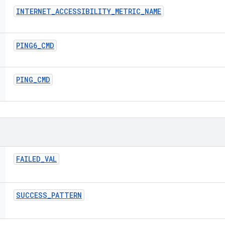
INTERNET
_
ACCESSIBILITY
_
METRIC
_
NAME
PING6
_
CMD
PING
_
CMD
FAILED
_
VAL
SUCCESS
_
PATTERN