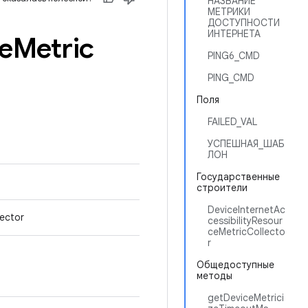
НАЗВАНИЕ
МЕТРИКИ
ДОСТУПНОСТИ
ИНТЕРНЕТА
e
Metric
PING6_CMD
PING_CMD
Поля
FAILED_VAL
УСПЕШНАЯ_ШАБ
ЛОН
Государственные
строители
DeviceInternetAc
lector
cessibilityResour
ceMetricCollecto
r
Общедоступные
методы
getDeviceMetrici