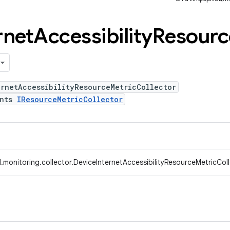
rnet
Accessibility
Resourc
rnetAccessibilityResourceMetricCollector
ents
IResourceMetricCollector
monitoring.collector.DeviceInternetAccessibilityResourceMetricCol