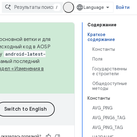
/
Войти
Содержание
Краткое
основной ветки и для
содержание
исходный код в AOSP
Константы
ку
android-latest-
Поля
 самый последний
здел «Изменения в
Государственны
е строители
Общедоступные
методы
Константы
AVG_PING
AVG_PING6_TAG
AVG_PING_TAG
 оказалась полезной?