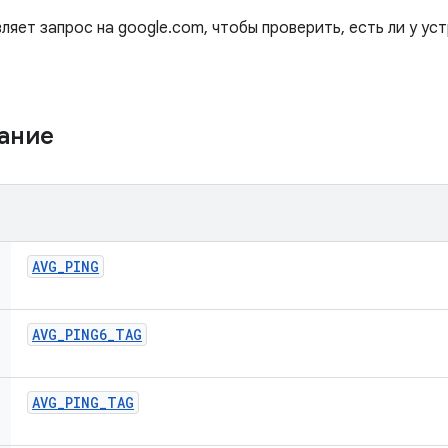
яет запрос на google.com, чтобы проверить, есть ли у ус
жание
AVG
_
PING
AVG
_
PING6
_
TAG
AVG
_
PING
_
TAG