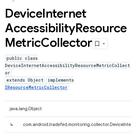
Device
Internet
Accessibility
Resource
Metric
Collector
public class
DeviceInternetAccessibilityResourceMetricCollect
or
extends Object
implements
IResourceMetricCollector
java.lang.Object
↳
com.android.tradefed.monitoring.collector.DeviceIntern