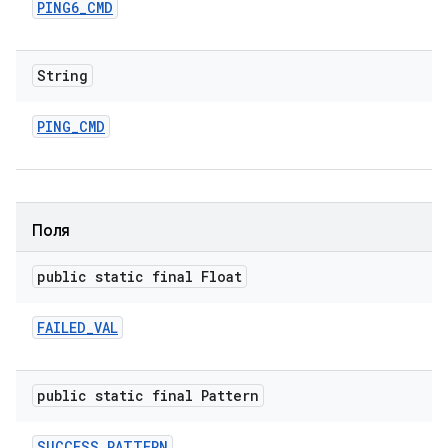
PING6
_
CMD
String
PING
_
CMD
Поля
public static final Float
FAILED
_
VAL
public static final Pattern
SUCCESS
_
PATTERN