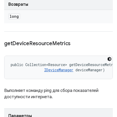
Возвраты
long
get
Device
Resource
Metrics
public Collection<Resource> getDeviceResourceMetri
IDeviceManager
 deviceManager)
Выполняет команду ping для сбора показателей
доступности интернета.
Параметры