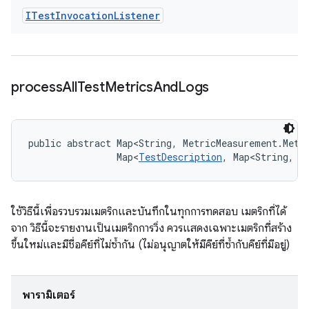
ITest
Invocation
Listener
process
All
Test
Metrics
And
Logs
public abstract Map<String, MetricMeasurement.Metr
                Map<
TestDescription
, Map<String, 
L
ใช้วิธีนี้เพื่อรวบรวมเมตริกและบันทึกในทุกการทดสอบ เมตริกที่ได้
จาก วิธีนี้จะรายงานเป็นเมตริกการวิ่ง ควรแสดงเฉพาะเมตริกที่สร้าง
ขึ้นใหม่และมีชื่อคีย์ที่ไม่ซ้ำกัน (ไม่อนุญาตให้มีคีย์ที่ซ้ำกับคีย์ที่มีอยู่)
พารามิเตอร์