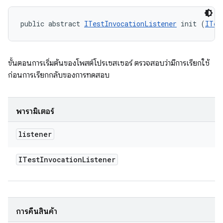
public abstract 
ITestInvocationListener
 init (
ITes
ขั้นตอนการเริ่มต้นของโพสต์โปรเซสเซอร์ ตรวจสอบว่ามีการเรียกใช้
ก่อนการเรียกกลับของการทดสอบ
พารามิเตอร์
listener
ITest
Invocation
Listener
การคืนสินค้า