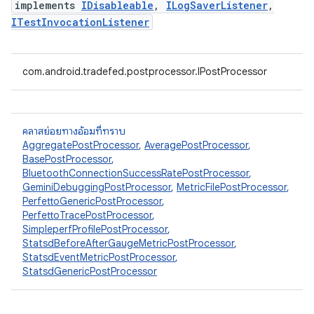
implements
IDisableable
,
ILogSaverListener
,
ITestInvocationListener
com.android.tradefed.postprocessor.IPostProcessor
คลาสย่อยทางอ้อมที่ทราบ
AggregatePostProcessor
,
AveragePostProcessor
,
BasePostProcessor
,
BluetoothConnectionSuccessRatePostProcessor
,
GeminiDebuggingPostProcessor
,
MetricFilePostProcessor
,
PerfettoGenericPostProcessor
,
PerfettoTracePostProcessor
,
SimpleperfProfilePostProcessor
,
StatsdBeforeAfterGaugeMetricPostProcessor
,
StatsdEventMetricPostProcessor
,
StatsdGenericPostProcessor