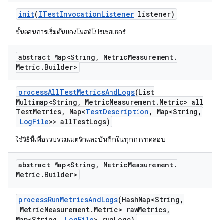
init
(
ITest
Invocation
Listener
listener)
ขั้นตอนการเริ่มต้นของโพสต์โปรเซสเซอร์
abstract Map<String
,
Metric
Measurement
.
Metric
.
Builder>
process
All
Test
Metrics
And
Logs
(List
Multimap<String
,
Metric
Measurement
.
Metric> all
Test
Metrics
,
Map<
Test
Description
,
Map<String
,
Log
File
>> all
Test
Logs)
ใช้วิธีนี้เพื่อรวบรวมเมตริกและบันทึกในทุกการทดสอบ
abstract Map<String
,
Metric
Measurement
.
Metric
.
Builder>
process
Run
Metrics
And
Logs
(Hash
Map<String
,
Metric
Measurement
.
Metric> raw
Metrics
,
Map<String
,
Log
File
> run
Logs)