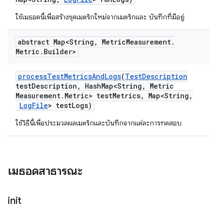
ใช้เมธอดนี้เพื่อสร้างชุดเมตริกใหม่จากเมตริกและ บันทึกที่มีอยู่
abstract Map<String
,
Metric
Measurement
.
Metric
.
Builder>
process
Test
Metrics
And
Logs
(
Test
Description
test
Description
,
Hash
Map<String
,
Metric
Measurement
.
Metric> test
Metrics
,
Map<String
,
Log
File
> test
Logs)
ใช้วิธีนี้เพื่อประมวลผลเมตริกและบันทึกจากแต่ละการทดสอบ
เมธอดสาธารณะ
init