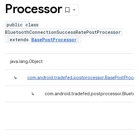
Processor
public class
BluetoothConnectionSuccessRatePostProcessor
extends
BasePostProcessor
java.lang.Object
↳
com.android.tradefed.postprocessor.BasePostProces
↳
com.android.tradefed.postprocessor.Blueto