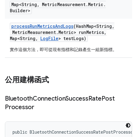
Map<String
,
Metric
Measurement
.
Metric
.
Builder>
process
Run
Metrics
And
Logs
(Hash
Map<String
,
Metric
Measurement
.
Metric> run
Metrics
,
Map<String
,
Log
File
> test
Logs)
實作這個方法，即可從現有指標和記錄產生一組新指標。
公用建構函式
Bluetooth
Connection
Success
Rate
Post
Processor
public BluetoothConnectionSuccessRatePostProcessor