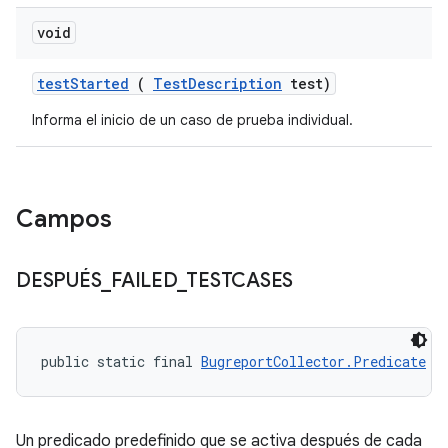
void
test
Started
(
Test
Description
test)
Informa el inicio de un caso de prueba individual.
Campos
DESPUÉS
_
FAILED
_
TESTCASES
public static final 
BugreportCollector.Predicate
 A
Un predicado predefinido que se activa después de cada