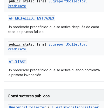
public static final
Bugreport
Collector
.
Predicate
AFTER
_
FAILED
_
TESTCASES
Un predicado predefinido que se activa después de cada
caso de prueba fallido.
public static final
Bugreport
Collector
.
Predicate
AT
_
START
Un predicado predefinido que se activa cuando comienza
la primera invocación.
Constructores públicos
Bugreport
Collector
(
ITest
Invocation
Listener