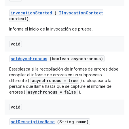
invocation
Started
(
IInvocation
Context
context)
Informa el inicio de la invocación de prueba.
void
set
Asynchronous
(boolean asynchronous)
Establezca si la recopilación de informes de errores debe
recopilar el informe de errores en un subproceso
asynchronous = true
diferente (
) o bloquear a la
persona que llama hasta que se capture el informe de
asynchronous = false
errores (
).
void
set
Descriptive
Name
(String name)