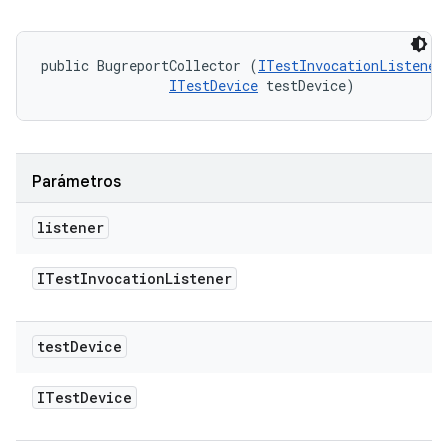
public BugreportCollector (
ITestInvocationListener
ITestDevice
 testDevice)
Parámetros
listener
ITest
Invocation
Listener
test
Device
ITest
Device