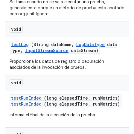
Se llama cuando no se va a ejecutar una prueba,
generalmente porque un método de prueba está anotado
con org.junit.Ignore.
void
test
Log
(String data
Name
,
Log
Data
Type
data
Type
,
Input
Stream
Source
data
Stream)
Proporciona los datos de registro o depuración
asociados de la invocación de prueba.
void
test
Run
Ended
(long elapsed
Time
,
run
Metrics)
testRunEnded
(long elapsedTime, runMetrics)
Informa el final de la ejecución de la prueba.