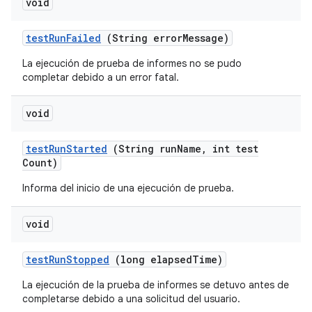
void
test
Run
Failed
(String error
Message)
La ejecución de prueba de informes no se pudo
completar debido a un error fatal.
void
test
Run
Started
(String run
Name
,
int test
Count)
Informa del inicio de una ejecución de prueba.
void
test
Run
Stopped
(long elapsed
Time)
La ejecución de la prueba de informes se detuvo antes de
completarse debido a una solicitud del usuario.