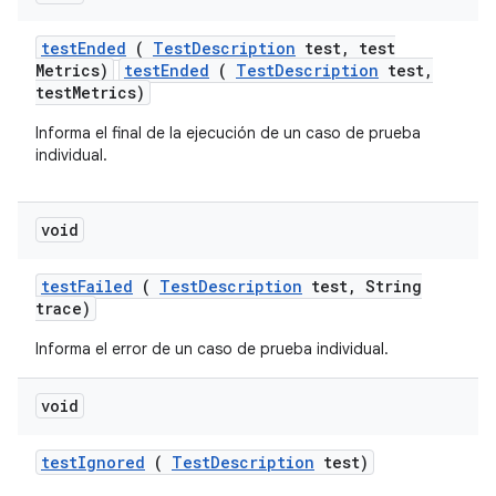
test
Ended
(
Test
Description
test
,
test
Metrics)
testEnded
(
TestDescription
test,
testMetrics)
Informa el final de la ejecución de un caso de prueba
individual.
void
test
Failed
(
Test
Description
test
,
String
trace)
Informa el error de un caso de prueba individual.
void
test
Ignored
(
Test
Description
test)