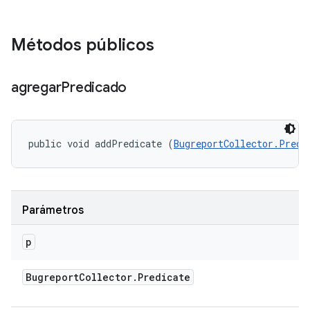
Métodos públicos
agregar
Predicado
public void addPredicate (
BugreportCollector.Predi
Parámetros
p
Bugreport
Collector
.
Predicate