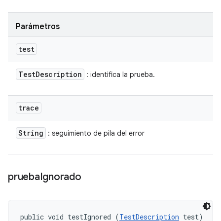
Parámetros
test
Test
Description
: identifica la prueba.
trace
String
: seguimiento de pila del error
prueba
Ignorado
public void testIgnored (
TestDescription
 test)