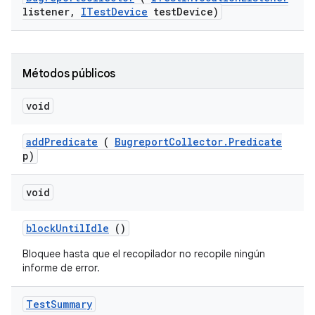
listener
,
ITest
Device
test
Device)
Métodos públicos
void
add
Predicate
(
Bugreport
Collector
.
Predicate
p)
void
block
Until
Idle
()
Bloquee hasta que el recopilador no recopile ningún
informe de error.
Test
Summary