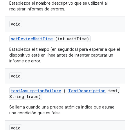
Establezca el nombre descriptivo que se utilizará al
registrar informes de errores.
void
set
Device
Wait
Time
(int wait
Time)
Establezca el tiempo (en segundos) para esperar a que el
dispositivo esté en línea antes de intentar capturar un
informe de error.
void
test
Assumption
Failure
(
Test
Description
test
,
String trace)
Se llama cuando una prueba atómica indica que asume
una condición que es falsa
void