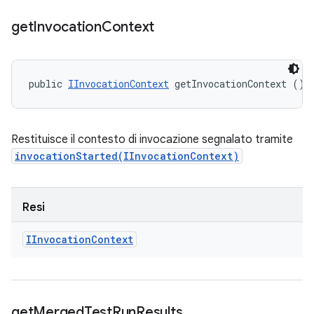
get
Invocation
Context
public 
IInvocationContext
 getInvocationContext ()
Restituisce il contesto di invocazione segnalato tramite
invocationStarted(IInvocationContext)
Resi
IInvocation
Context
get
Merged
Test
Run
Results