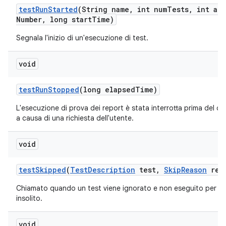
test
Run
Started
(String name
,
int num
Tests
,
int att
Number
,
long start
Time)
Segnala l'inizio di un'esecuzione di test.
void
test
Run
Stopped
(long elapsed
Time)
L'esecuzione di prova dei report è stata interrotta prima del 
a causa di una richiesta dell'utente.
void
test
Skipped
(
Test
Description
test
,
Skip
Reason
rea
Chiamato quando un test viene ignorato e non eseguito per u
insolito.
void