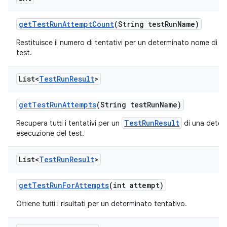
get
Test
Run
Attempt
Count
(String test
Run
Name)
Restituisce il numero di tentativi per un determinato nome di e
test.
List<
Test
Run
Result
>
get
Test
Run
Attempts
(String test
Run
Name)
TestRunResult
Recupera tutti i tentativi per un
di una deter
esecuzione del test.
List<
Test
Run
Result
>
get
Test
Run
For
Attempts
(int attempt)
Ottiene tutti i risultati per un determinato tentativo.