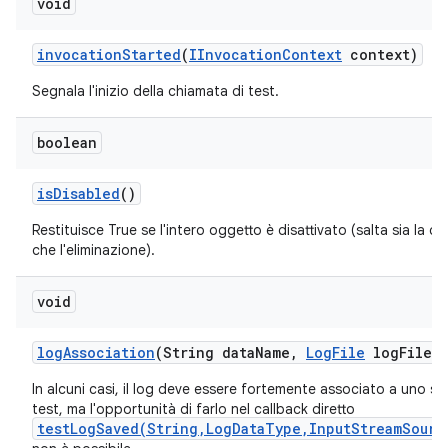
void
invocation
Started
(
IInvocation
Context
context)
Segnala l'inizio della chiamata di test.
boolean
is
Disabled
()
Restituisce True se l'intero oggetto è disattivato (salta sia la c
che l'eliminazione).
void
log
Association
(String data
Name
,
Log
File
log
File)
In alcuni casi, il log deve essere fortemente associato a uno sc
test, ma l'opportunità di farlo nel callback diretto
testLogSaved(String,LogDataType,InputStreamSourc