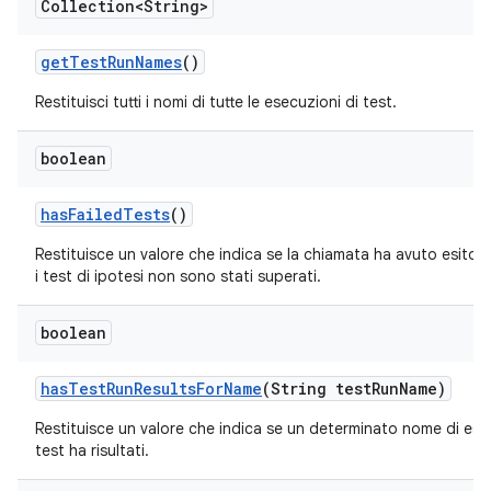
Collection<String>
get
Test
Run
Names
()
Restituisci tutti i nomi di tutte le esecuzioni di test.
boolean
has
Failed
Tests
()
Restituisce un valore che indica se la chiamata ha avuto esito 
i test di ipotesi non sono stati superati.
boolean
has
Test
Run
Results
For
Name
(String test
Run
Name)
Restituisce un valore che indica se un determinato nome di es
test ha risultati.