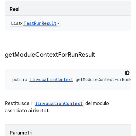
Resi
List<
Test
Run
Result
>
get
Module
Context
For
Run
Result
public 
IInvocationContext
 getModuleContextForRunRe
Restituisce il
IInvocationContext
del modulo
associato ai risultati.
Parametri