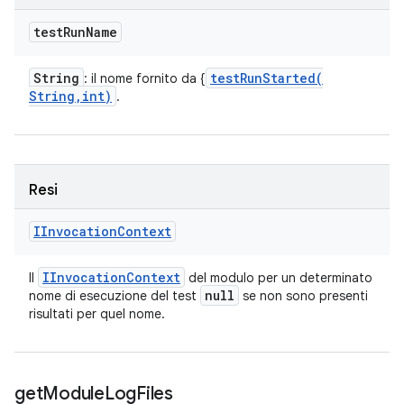
test
Run
Name
String
testRunStarted(
: il nome fornito da {
String
,
int)
.
Resi
IInvocation
Context
IInvocation
Context
Il
del modulo per un determinato
null
nome di esecuzione del test
se non sono presenti
risultati per quel nome.
get
Module
Log
Files