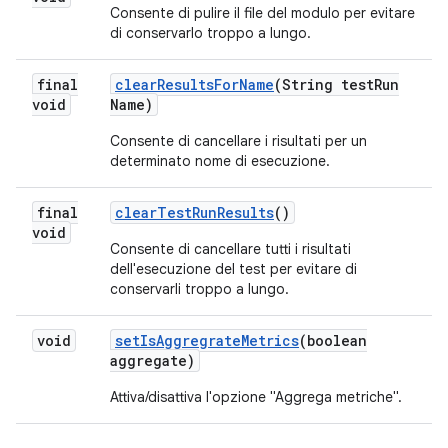
Consente di pulire il file del modulo per evitare
di conservarlo troppo a lungo.
final
clear
Results
For
Name
(String test
Run
void
Name)
Consente di cancellare i risultati per un
determinato nome di esecuzione.
final
clear
Test
Run
Results
()
void
Consente di cancellare tutti i risultati
dell'esecuzione del test per evitare di
conservarli troppo a lungo.
void
set
Is
Aggregrate
Metrics
(boolean
aggregate)
Attiva/disattiva l'opzione "Aggrega metriche".