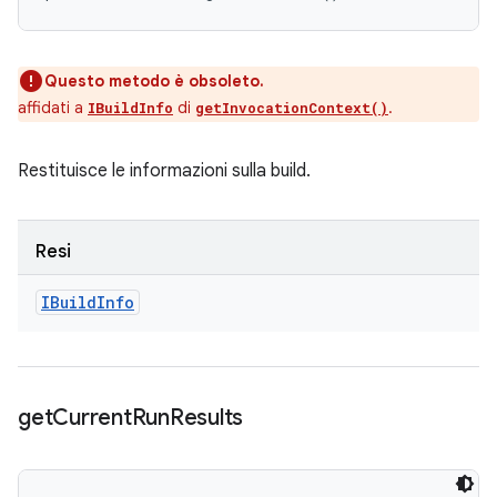
Questo metodo è obsoleto.
affidati a
di
.
IBuildInfo
getInvocationContext()
Restituisce le informazioni sulla build.
Resi
IBuild
Info
get
Current
Run
Results