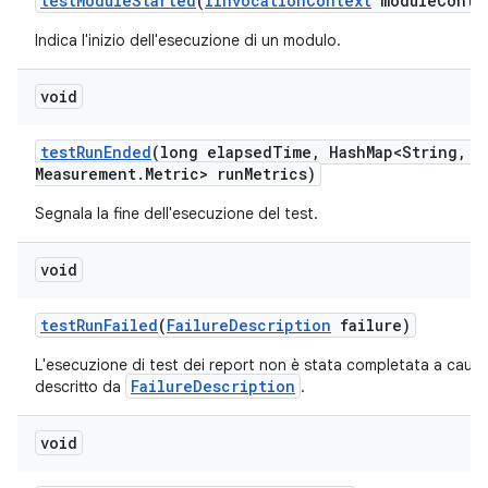
test
Module
Started
(
IInvocation
Context
module
Conte
Indica l'inizio dell'esecuzione di un modulo.
void
test
Run
Ended
(long elapsed
Time
,
Hash
Map<String
,
Me
Measurement
.
Metric> run
Metrics)
Segnala la fine dell'esecuzione del test.
void
test
Run
Failed
(
Failure
Description
failure)
L'esecuzione di test dei report non è stata completata a causa
FailureDescription
descritto da
.
void