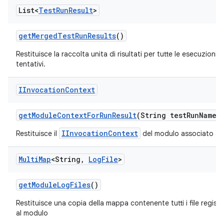
List<
Test
Run
Result
>
get
Merged
Test
Run
Results
()
Restituisce la raccolta unita di risultati per tutte le esecuzioni in
tentativi.
IInvocation
Context
get
Module
Context
For
Run
Result
(String test
Run
Name)
IInvocationContext
Restituisce il
del modulo associato ai ri
Multi
Map
<String
,
Log
File
>
get
Module
Log
Files
()
Restituisce una copia della mappa contenente tutti i file registr
al modulo