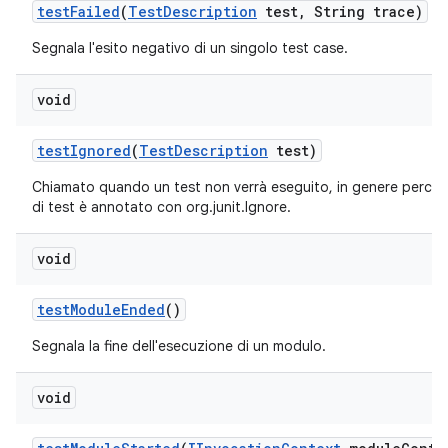
test
Failed
(
Test
Description
test
,
String trace)
Segnala l'esito negativo di un singolo test case.
void
test
Ignored
(
Test
Description
test)
Chiamato quando un test non verrà eseguito, in genere perch
di test è annotato con org.junit.Ignore.
void
test
Module
Ended
()
Segnala la fine dell'esecuzione di un modulo.
void