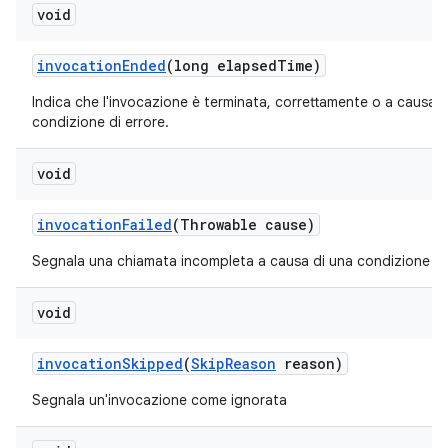
void
invocation
Ended
(long elapsed
Time)
Indica che l'invocazione è terminata, correttamente o a causa d
condizione di errore.
void
invocation
Failed
(Throwable cause)
Segnala una chiamata incompleta a causa di una condizione di 
void
invocation
Skipped
(
Skip
Reason
reason)
Segnala un'invocazione come ignorata