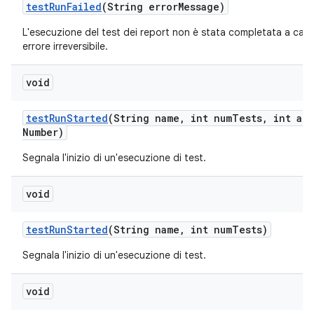
test
Run
Failed
(String error
Message)
L'esecuzione del test dei report non è stata completata a caus
errore irreversibile.
void
test
Run
Started
(String name
,
int num
Tests
,
int att
Number)
Segnala l'inizio di un'esecuzione di test.
void
test
Run
Started
(String name
,
int num
Tests)
Segnala l'inizio di un'esecuzione di test.
void