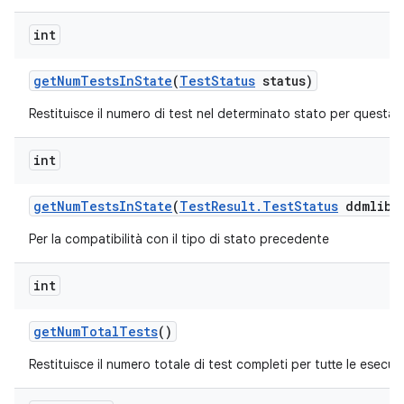
int
get
Num
Tests
In
State
(
Test
Status
status)
Restituisce il numero di test nel determinato stato per questa
int
get
Num
Tests
In
State
(
Test
Result
.
Test
Status
ddmlib
S
Per la compatibilità con il tipo di stato precedente
int
get
Num
Total
Tests
()
Restituisce il numero totale di test completi per tutte le esecuzi