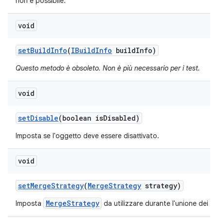
non è possibile.
void
set
Build
Info
(
IBuild
Info
build
Info)
Questo metodo è obsoleto. Non è più necessario per i test.
void
set
Disable
(boolean is
Disabled)
Imposta se l'oggetto deve essere disattivato.
void
set
Merge
Strategy
(
Merge
Strategy
strategy)
MergeStrategy
Imposta
da utilizzare durante l'unione dei ris