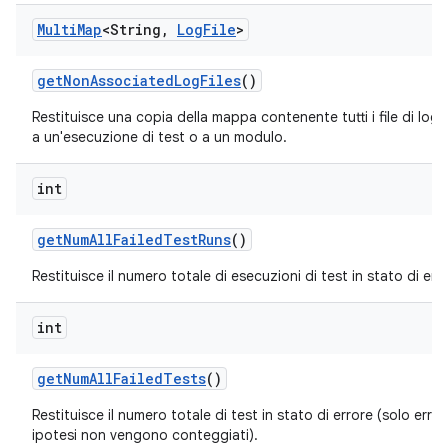
Multi
Map
<String
,
Log
File
>
get
Non
Associated
Log
Files
()
Restituisce una copia della mappa contenente tutti i file di log 
a un'esecuzione di test o a un modulo.
int
get
Num
All
Failed
Test
Runs
()
Restituisce il numero totale di esecuzioni di test in stato di err
int
get
Num
All
Failed
Tests
()
Restituisce il numero totale di test in stato di errore (solo errori,
ipotesi non vengono conteggiati).