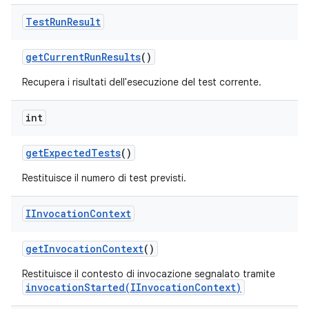
Test
Run
Result
get
Current
Run
Results
()
Recupera i risultati dell'esecuzione del test corrente.
int
get
Expected
Tests
()
Restituisce il numero di test previsti.
IInvocation
Context
get
Invocation
Context
()
Restituisce il contesto di invocazione segnalato tramite
invocationStarted(IInvocationContext)