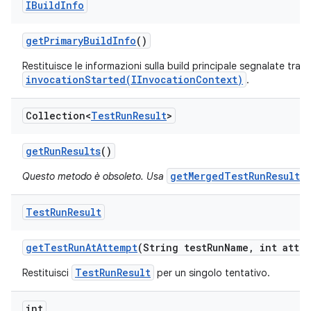
IBuild
Info
get
Primary
Build
Info
()
Restituisce le informazioni sulla build principale segnalate tram
invocationStarted(IInvocationContext)
.
Collection<
Test
Run
Result
>
get
Run
Results
()
getMergedTestRunResults(
Questo metodo è obsoleto. Usa
Test
Run
Result
get
Test
Run
At
Attempt
(String test
Run
Name
,
int attem
TestRunResult
Restituisci
per un singolo tentativo.
int