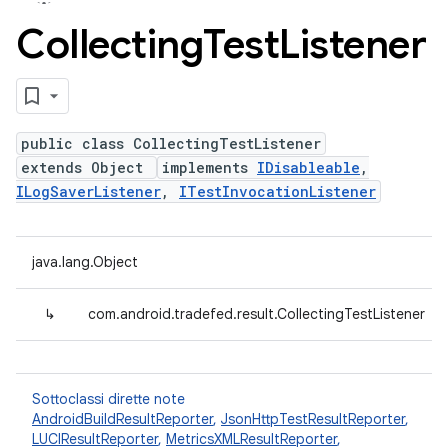
Collecting
Test
Listener
public class CollectingTestListener
extends Object
implements
IDisableable
,
ILogSaverListener
,
ITestInvocationListener
java.lang.Object
↳
com.android.tradefed.result.CollectingTestListener
Sottoclassi dirette note
AndroidBuildResultReporter
,
JsonHttpTestResultReporter
,
LUCIResultReporter
,
MetricsXMLResultReporter
,