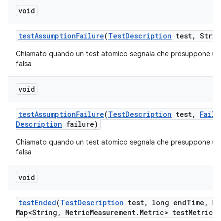
void
test
Assumption
Failure
(
Test
Description
test
,
Strin
Chiamato quando un test atomico segnala che presuppone un
falsa
void
test
Assumption
Failure
(
Test
Description
test
,
Failu
Description
failure)
Chiamato quando un test atomico segnala che presuppone un
falsa
void
test
Ended
(
Test
Description
test
,
long end
Time
,
Ha
Map<String
,
Metric
Measurement
.
Metric> test
Metrics)