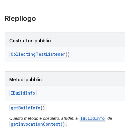
Riepilogo
Costruttori pubblici
Collecting
Test
Listener
()
Metodi pubblici
IBuild
Info
get
Build
Info
()
IBuildInfo
Questo metodo è obsoleto. affidati a
da
getInvocationContext()
.