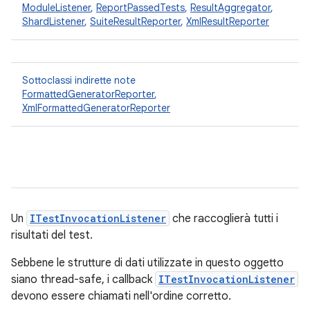
ModuleListener
,
ReportPassedTests
,
ResultAggregator
,
ShardListener
,
SuiteResultReporter
,
XmlResultReporter
Sottoclassi indirette note
FormattedGeneratorReporter
,
XmlFormattedGeneratorReporter
Un
ITestInvocationListener
che raccoglierà tutti i
risultati del test.
Sebbene le strutture di dati utilizzate in questo oggetto
siano thread-safe, i callback
ITestInvocationListener
devono essere chiamati nell'ordine corretto.