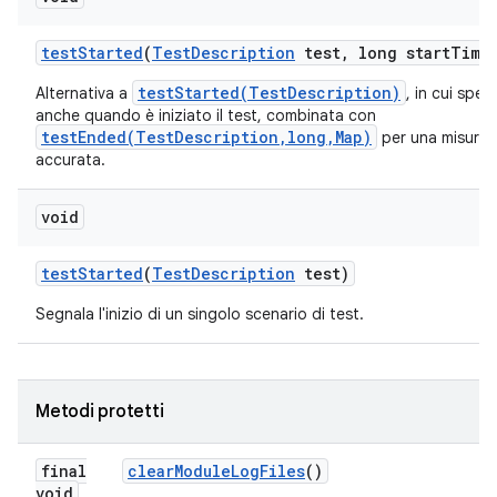
test
Started
(
Test
Description
test
,
long start
Time
testStarted(TestDescription)
Alternativa a
, in cui spec
anche quando è iniziato il test, combinata con
testEnded(TestDescription,long,Map)
per una misuraz
accurata.
void
test
Started
(
Test
Description
test)
Segnala l'inizio di un singolo scenario di test.
Metodi protetti
final
clear
Module
Log
Files
()
void