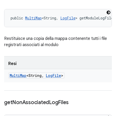
public 
MultiMap
<String, 
LogFile
> getModuleLogFiles
Restituisce una copia della mappa contenente tutti i file
registrati associati al modulo
Resi
Multi
Map
<String
,
Log
File
>
get
Non
Associated
Log
Files