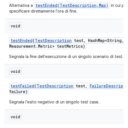
testEnded(TestDescription,Map)
Alternativa a
in cui po
specificare direttamente l'ora di fine.
void
test
Ended
(
Test
Description
test
,
Hash
Map<String
,
M
Measurement
.
Metric> test
Metrics)
Segnala la fine dell'esecuzione di un singolo scenario di test.
void
test
Failed
(
Test
Description
test
,
Failure
Descripti
failure)
Segnala l'esito negativo di un singolo test case.
void