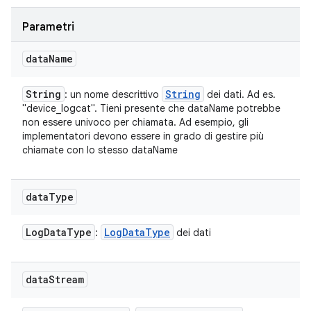
Parametri
data
Name
String
String
: un nome descrittivo
dei dati. Ad es.
"device_logcat". Tieni presente che dataName potrebbe
non essere univoco per chiamata. Ad esempio, gli
implementatori devono essere in grado di gestire più
chiamate con lo stesso dataName
data
Type
Log
Data
Type
Log
Data
Type
:
dei dati
data
Stream