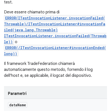
test.
Deve essere chiamato prima di
ERROR(ITestInvocationListener.invocationFailed(
Throwable)/ITestInvocationListener#invocationFa
iled(java.lang.Throwable)
ITestInvocationListener.invocationFailed(Throwab
le))
o
ERROR(/ITestInvocationListener#invocationEnded(
long))
Il framework TradeFederation chiamerà
automaticamente questo metodo, fornendo il log
dell'host e, se applicabile, il logcat del dispositivo.
Parametri
data
Name