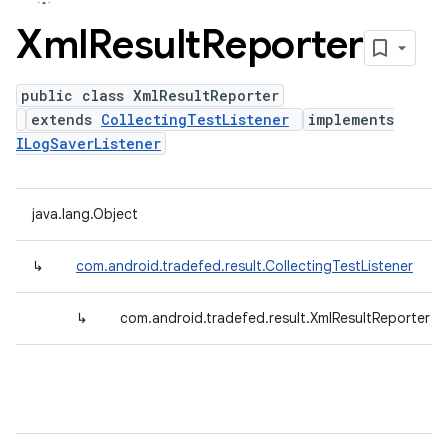
Xml
Result
Reporter
public class XmlResultReporter
extends
CollectingTestListener
implements
ILogSaverListener
java.lang.Object
↳
com.android.tradefed.result.CollectingTestListener
↳
com.android.tradefed.result.XmlResultReporter