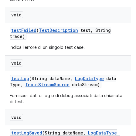
void
test
Failed
(
Test
Description
test
,
String
trace)
Indica l'errore di un singolo test case.
void
test
Log
(String data
Name
,
Log
Data
Type
data
Type
,
Input
Stream
Source
data
Stream)
Fornisce i dati di log o di debug associati dalla chiamata
di test.
void
test
Log
Saved
(String data
Name
,
Log
Data
Type