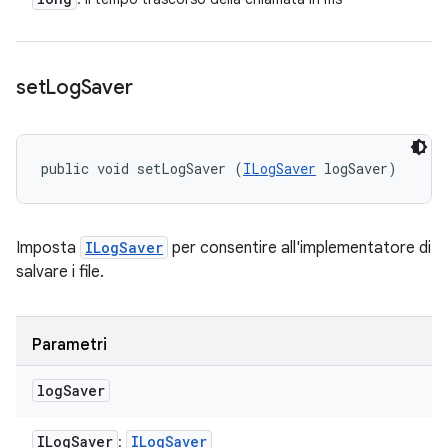
set
Log
Saver
public void setLogSaver (
ILogSaver
 logSaver)
Imposta
ILogSaver
per consentire all'implementatore di
salvare i file.
Parametri
log
Saver
ILog
Saver
ILog
Saver
: