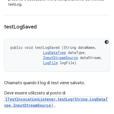
testLog.
test
Log
Saved
public void testLogSaved (String dataName, 

LogDataType
 dataType, 

InputStreamSource
 dataStream, 

LogFile
 logFile)
Chiamato quando il log di test viene salvato.
Deve essere utilizzato al posto di
ITestInvocationListener.testLog(String,LogDataT
ype,InputStreamSource)
.