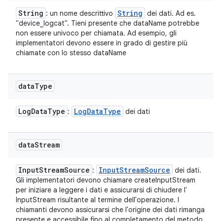
String
String
: un nome descrittivo
dei dati. Ad es.
"device_logcat". Tieni presente che dataName potrebbe
non essere univoco per chiamata. Ad esempio, gli
implementatori devono essere in grado di gestire più
chiamate con lo stesso dataName
data
Type
Log
Data
Type
Log
Data
Type
:
dei dati
data
Stream
Input
Stream
Source
Input
Stream
Source
:
dei dati.
Gli implementatori devono chiamare createInputStream
per iniziare a leggere i dati e assicurarsi di chiudere l'
InputStream risultante al termine dell'operazione. I
chiamanti devono assicurarsi che l'origine dei dati rimanga
presente e accessibile fino al completamento del metodo