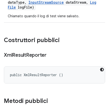
data
Type
,
Input
Stream
Source
data
Stream
,
Log
File
log
File)
Chiamato quando il log di test viene salvato.
Costruttori pubblici
Xml
Result
Reporter
public XmlResultReporter ()
Metodi pubblici