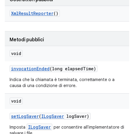
Xml
Result
Reporter
()
Metodi pubblici
void
invocation
Ended
(long elapsed
Time)
Indica che la chiamata è terminata, correttamente o a
causa di una condizione di errore.
void
set
Log
Saver
(
ILog
Saver
log
Saver)
ILogSaver
Imposta
per consentire all'implementatore di
salvare i file.