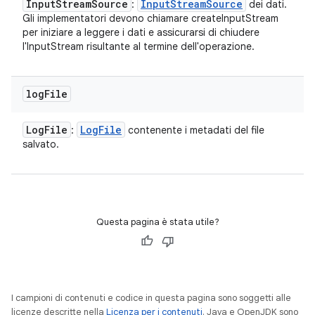
Input
Stream
Source
Input
Stream
Source
:
dei dati.
Gli implementatori devono chiamare createInputStream
per iniziare a leggere i dati e assicurarsi di chiudere
l'InputStream risultante al termine dell'operazione.
log
File
Log
File
Log
File
:
contenente i metadati del file
salvato.
Questa pagina è stata utile?
I campioni di contenuti e codice in questa pagina sono soggetti alle
licenze descritte nella
Licenza per i contenuti
. Java e OpenJDK sono