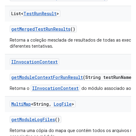
List<
Test
Run
Result
>
get
Merged
Test
Run
Results
()
Retorna a coleção mesclada de resultados de todas as execu
diferentes tentativas.
IInvocation
Context
get
Module
Context
For
Run
Result
(String test
Run
Name)
IInvocationContext
Retorna o
do módulo associado aos r
Multi
Map
<String
,
Log
File
>
get
Module
Log
Files
()
Retorna uma cópia do mapa que contém todos os arquivos reg