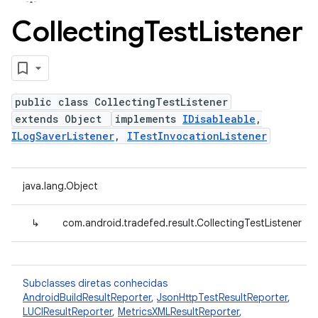
Collecting
Test
Listener
public class CollectingTestListener
extends Object
implements
IDisableable
,
ILogSaverListener
,
ITestInvocationListener
java.lang.Object
↳
com.android.tradefed.result.CollectingTestListener
Subclasses diretas conhecidas
AndroidBuildResultReporter
,
JsonHttpTestResultReporter
,
LUCIResultReporter
,
MetricsXMLResultReporter
,