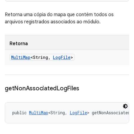
Retorna uma cópia do mapa que contém todos os
arquivos registrados associados ao módulo.
Retorna
Multi
Map
<String
,
Log
File
>
get
Non
Associated
Log
Files
public 
MultiMap
<String, 
LogFile
> getNonAssociatedL