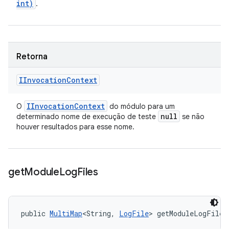
int)
.
Retorna
IInvocation
Context
IInvocation
Context
O
do módulo para um
null
determinado nome de execução de teste
se não
houver resultados para esse nome.
get
Module
Log
Files
public 
MultiMap
<String, 
LogFile
> getModuleLogFiles