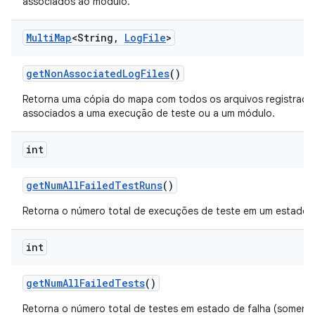
associados ao módulo.
Multi
Map
<String
,
Log
File
>
get
Non
Associated
Log
Files
()
Retorna uma cópia do mapa com todos os arquivos registrado
associados a uma execução de teste ou a um módulo.
int
get
Num
All
Failed
Test
Runs
()
Retorna o número total de execuções de teste em um estado d
int
get
Num
All
Failed
Tests
()
Retorna o número total de testes em estado de falha (somente