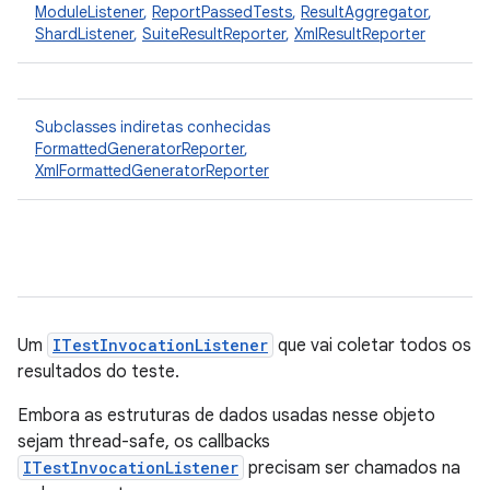
ModuleListener
,
ReportPassedTests
,
ResultAggregator
,
ShardListener
,
SuiteResultReporter
,
XmlResultReporter
Subclasses indiretas conhecidas
FormattedGeneratorReporter
,
XmlFormattedGeneratorReporter
Um
ITestInvocationListener
que vai coletar todos os
resultados do teste.
Embora as estruturas de dados usadas nesse objeto
sejam thread-safe, os callbacks
ITestInvocationListener
precisam ser chamados na