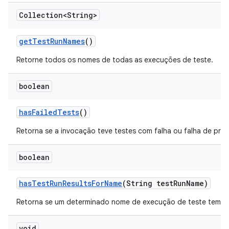
Collection<String>
get
Test
Run
Names
()
Retorne todos os nomes de todas as execuções de teste.
boolean
has
Failed
Tests
()
Retorna se a invocação teve testes com falha ou falha de pre
boolean
has
Test
Run
Results
For
Name
(String test
Run
Name)
Retorna se um determinado nome de execução de teste tem re
void