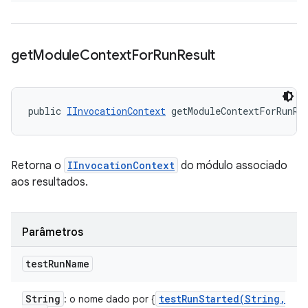
get
Module
Context
For
Run
Result
public 
IInvocationContext
 getModuleContextForRunRe
Retorna o
IInvocationContext
do módulo associado
aos resultados.
Parâmetros
test
Run
Name
String
testRunStarted(
String
,
: o nome dado por {