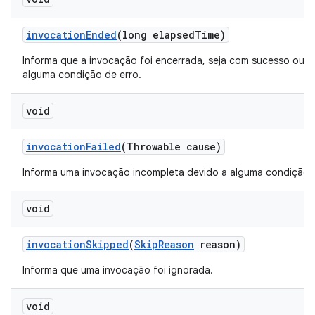
invocation
Ended
(long elapsed
Time)
Informa que a invocação foi encerrada, seja com sucesso ou d
alguma condição de erro.
void
invocation
Failed
(Throwable cause)
Informa uma invocação incompleta devido a alguma condição d
void
invocation
Skipped
(
Skip
Reason
reason)
Informa que uma invocação foi ignorada.
void