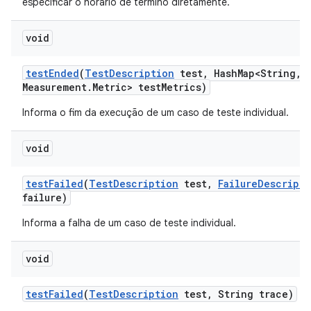
especificar o horário de término diretamente.
void
test
Ended
(
Test
Description
test
,
Hash
Map<String
,
M
Measurement
.
Metric> test
Metrics)
Informa o fim da execução de um caso de teste individual.
void
test
Failed
(
Test
Description
test
,
Failure
Descripti
failure)
Informa a falha de um caso de teste individual.
void
test
Failed
(
Test
Description
test
,
String trace)