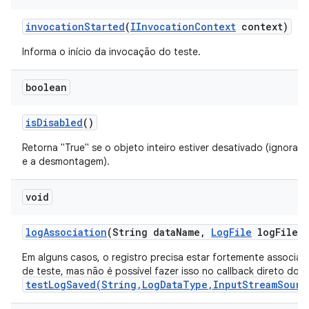
invocation
Started
(
IInvocation
Context
context)
Informa o início da invocação do teste.
boolean
is
Disabled
()
Retorna "True" se o objeto inteiro estiver desativado (ignora 
e a desmontagem).
void
log
Association
(String data
Name
,
Log
File
log
File)
Em alguns casos, o registro precisa estar fortemente associa
de teste, mas não é possível fazer isso no callback direto do
testLogSaved(String,LogDataType,InputStreamSourc