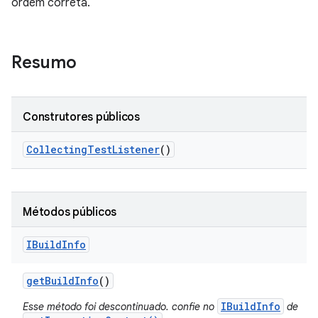
ordem correta.
Resumo
Construtores públicos
Collecting
Test
Listener
()
Métodos públicos
IBuild
Info
get
Build
Info
()
IBuildInfo
Esse método foi descontinuado. confie no
de