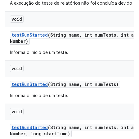
A execução do teste de relatórios não foi concluída devido a u
void
test
Run
Started
(String name
,
int num
Tests
,
int att
Number)
Informa o início de um teste.
void
test
Run
Started
(String name
,
int num
Tests)
Informa o início de um teste.
void
test
Run
Started
(String name
,
int num
Tests
,
int att
Number
,
long start
Time)