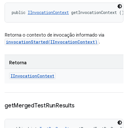
public 
IInvocationContext
 getInvocationContext ()
Retorna o contexto de invocação informado via
invocationStarted(IInvocationContext)
.
Retorna
IInvocation
Context
get
Merged
Test
Run
Results