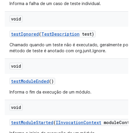
Informa a falha de um caso de teste individual.
void
test
Ignored
(
Test
Description
test)
Chamado quando um teste não é executado, geralmente porq
método de teste é anotado com org.junit.Ignore.
void
test
Module
Ended
()
Informa o fim da execução de um módulo.
void
test
Module
Started
(
IInvocation
Context
module
Conte