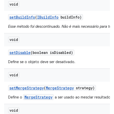
void
set
Build
Info
(
IBuild
Info
build
Info)
Esse método foi descontinuado. Não é mais necessário para tes
void
set
Disable
(boolean is
Disabled)
Define se o objeto deve ser desativado.
void
set
Merge
Strategy
(
Merge
Strategy
strategy)
MergeStrategy
Define o
a ser usado ao mesclar resultados.
void