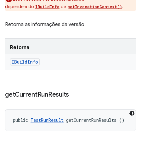
dependem do
de
.
IBuildInfo
getInvocationContext()
Retorna as informações da versão.
Retorna
IBuild
Info
get
Current
Run
Results
public 
TestRunResult
 getCurrentRunResults ()