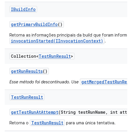
IBuild
Info
get
Primary
Build
Info
()
Retorna as informações principais da build que foram informad
invocationStarted(IInvocationContext)
.
Collection<
Test
Run
Result
>
get
Run
Results
()
getMergedTestRunResu
Esse método foi descontinuado. Use
Test
Run
Result
get
Test
Run
At
Attempt
(String test
Run
Name
,
int attem
TestRunResult
Retorna o
para uma única tentativa.