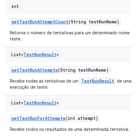
int
get
Test
Run
Attempt
Count
(String test
Run
Name)
Retorna o número de tentativas para um determinado nome d
teste.
List<
Test
Run
Result
>
get
Test
Run
Attempts
(String test
Run
Name)
TestRunResult
Recebe todas as tentativas de um
de uma d
execução de teste.
List<
Test
Run
Result
>
get
Test
Run
For
Attempts
(int attempt)
Recebe todos os resultados de uma determinada tentativa.