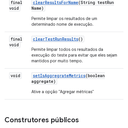
final
clear
Results
For
Name
(String test
Run
void
Name)
Permite limpar os resultados de um
determinado nome de execução.
final
clear
Test
Run
Results
()
void
Permite limpar todos os resultados da
execução do teste para evitar que eles sejam
mantidos por muito tempo.
void
set
Is
Aggregrate
Metrics
(boolean
aggregate)
Ative a opção "Agregar métricas"
Construtores públicos