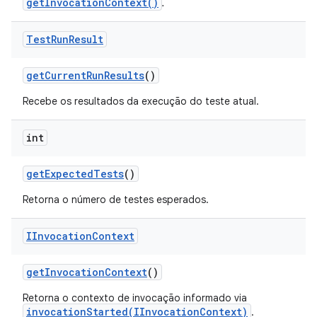
getInvocationContext()
.
Test
Run
Result
get
Current
Run
Results
()
Recebe os resultados da execução do teste atual.
int
get
Expected
Tests
()
Retorna o número de testes esperados.
IInvocation
Context
get
Invocation
Context
()
Retorna o contexto de invocação informado via
invocationStarted(IInvocationContext)
.