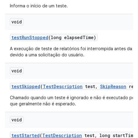
Informa o início de um teste.
void
test
Run
Stopped
(long elapsed
Time)
A execução de teste de relatórios foi interrompida antes da c
devido a uma solicitação do usuário.
void
test
Skipped
(
Test
Description
test
,
Skip
Reason
rea
Chamado quando um teste é ignorado e não é executado por
que geralmente não é esperado.
void
test
Started
(
Test
Description
test
,
long start
Time