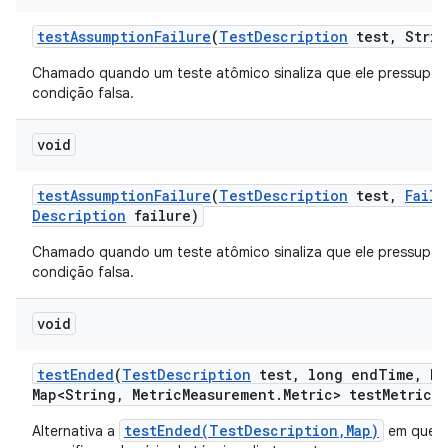
test
Assumption
Failure
(
Test
Description
test
,
Strin
Chamado quando um teste atômico sinaliza que ele pressupõ
condição falsa.
void
test
Assumption
Failure
(
Test
Description
test
,
Failu
Description
failure)
Chamado quando um teste atômico sinaliza que ele pressupõ
condição falsa.
void
test
Ended
(
Test
Description
test
,
long end
Time
,
Ha
Map<String
,
Metric
Measurement
.
Metric> test
Metrics)
testEnded(TestDescription,Map)
Alternativa a
em que 