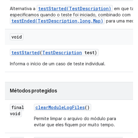
testStarted(TestDescription)
Alternativa a
em que ta
especificamos quando o teste foi iniciado, combinado com
testEnded(TestDescription,long,Map)
para uma mediç
void
test
Started
(
Test
Description
test)
Informa o início de um caso de teste individual.
Métodos protegidos
final
clear
Module
Log
Files
()
void
Permite limpar o arquivo do módulo para
evitar que eles fiquem por muito tempo.