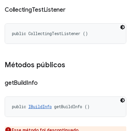
Collecting
Test
Listener
public CollectingTestListener ()
Métodos públicos
get
Build
Info
public 
IBuildInfo
 getBuildInfo ()
Esse método foi descontinuado.