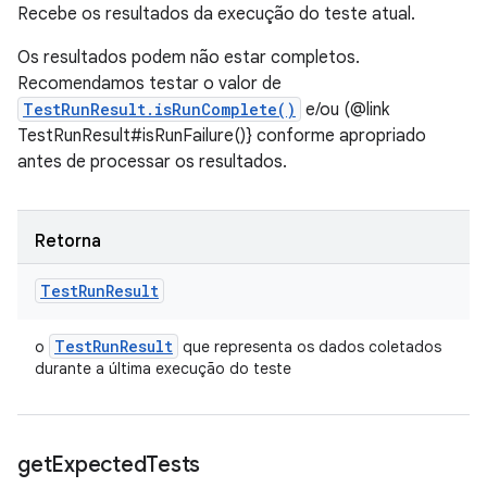
Recebe os resultados da execução do teste atual.
Os resultados podem não estar completos.
Recomendamos testar o valor de
TestRunResult.isRunComplete()
e/ou (@link
TestRunResult#isRunFailure()} conforme apropriado
antes de processar os resultados.
Retorna
Test
Run
Result
Test
Run
Result
o
que representa os dados coletados
durante a última execução do teste
get
Expected
Tests