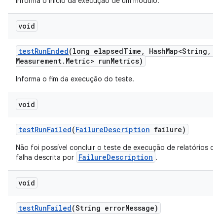
Informa o início da execução de um módulo.
void
test
Run
Ended
(long elapsed
Time
,
Hash
Map<String
,
Me
Measurement
.
Metric> run
Metrics)
Informa o fim da execução do teste.
void
test
Run
Failed
(
Failure
Description
failure)
Não foi possível concluir o teste de execução de relatórios de
FailureDescription
falha descrita por
.
void
test
Run
Failed
(String error
Message)