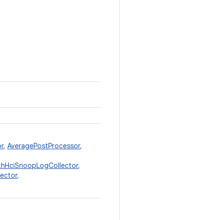
r
,
AveragePostProcessor
,
thHciSnoopLogCollector
,
ector
,