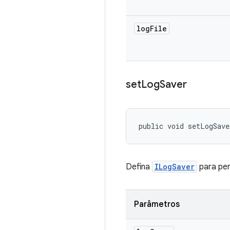
log
File
set
Log
Saver
public void setLogSave
Defina
ILogSaver
para per
Parâmetros