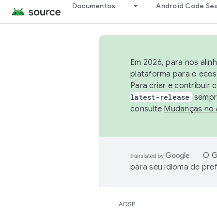
Documentos
Android Code Se
Em 2026, para nos alin
plataforma para o ecos
Para criar e contribuir
latest-release
sempre
consulte
Mudanças no
O G
para seu idioma de pre
AOSP