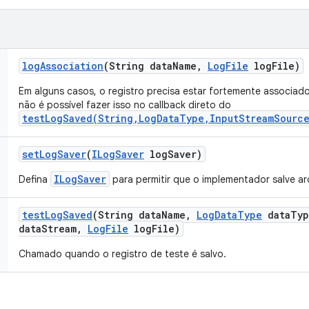
log
Association
(String data
Name
,
Log
File
log
File)
Em alguns casos, o registro precisa estar fortemente associad
não é possível fazer isso no callback direto do
testLogSaved(String,LogDataType,InputStreamSource
set
Log
Saver
(
ILog
Saver
log
Saver)
ILogSaver
Defina
para permitir que o implementador salve ar
test
Log
Saved
(String data
Name
,
Log
Data
Type
data
Typ
data
Stream
,
Log
File
log
File)
Chamado quando o registro de teste é salvo.