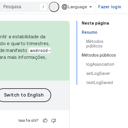
/
Fazer login
Nesta página
Resumo
tir a estabilidade da
Métodos
o e quarto trimestres.
públicos
 de manifesto
android-
Métodos públicos
ara mais informações,
logAssociation
setLogSaver
testLogSaved
Isso foi útil?