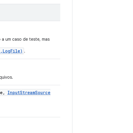
o a um caso de teste, mas
,LogFile)
.
quivos.
e
,
Input
Stream
Source