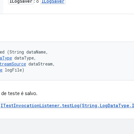
ILog
Saver
ILog
Saver
: o
ed (String dataName, 

aType
 dataType, 

treamSource
 dataStream, 

e
 logFile)
de teste é salvo.
ITestInvocationListener.testLog(String,LogDataType,