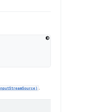
InputStreamSource)
.