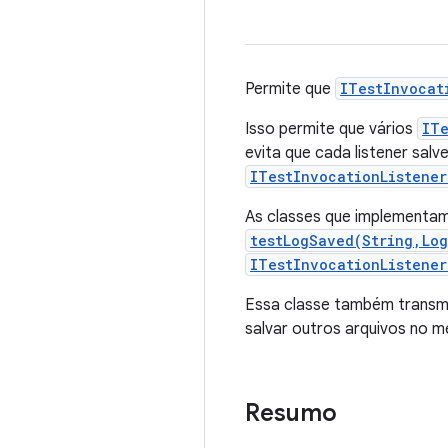
Permite que
ITestInvocat
Isso permite que vários
ITe
evita que cada listener salv
ITestInvocationListene
As classes que implementam
testLogSaved(String,Lo
ITestInvocationListene
Essa classe também transmi
salvar outros arquivos no m
Resumo