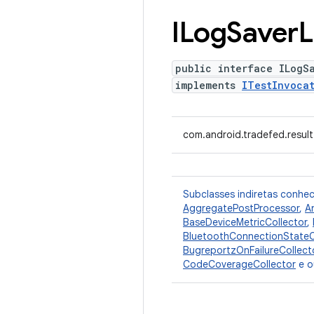
ILog
Saver
L
public interface ILogS
implements
ITestInvocat
com.android.tradefed.result
Subclasses indiretas conhe
AggregatePostProcessor
,
A
BaseDeviceMetricCollector
,
BluetoothConnectionStateC
BugreportzOnFailureCollect
CodeCoverageCollector
e o