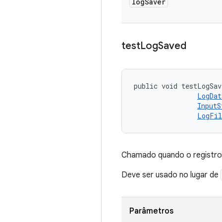
log
Saver
test
Log
Saved
public void testLogSav
LogDat
InputS
LogFil
Chamado quando o registro 
Deve ser usado no lugar de
Parâmetros