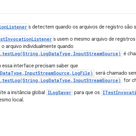
ionListener
s detectem quando os arquivos de registro são s
stInvocationListener
s usem o mesmo arquivo de registros 
e o arquivo individualmente quando
r.testLog(String,LogDataType,InputStreamSource)
é cha
 essa interface precisam saber que
gDataType,InputStreamSource,LogFile)
será chamado sem
r.testLog(String,LogDataType,InputStreamSource)
for c
te a instância global
ILogSaver
para que os
ITestInvocat
esmo local.