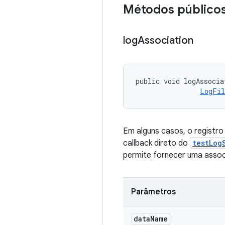
Métodos público
log
Association
public void logAssocia
LogFil
Em alguns casos, o registro
callback direto do
testLog
permite fornecer uma associ
Parâmetros
data
Name