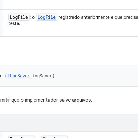
Log
File
Log
File
: o
registrado anteriormente e que precis
teste.
r (
ILogSaver
 logSaver)
mitir que o implementador salve arquivos.