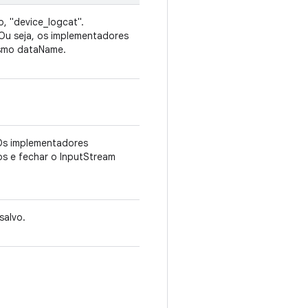
, "device_logcat".
Ou seja, os implementadores
esmo dataName.
Os implementadores
s e fechar o InputStream
salvo.