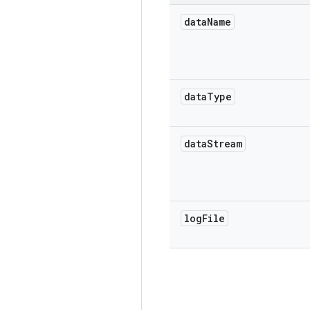
data
Name
data
Type
data
Stream
log
File