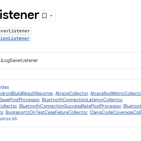
istener
averListener
ionListener
.ILogSaverListener
cidas
ndroidBuildResultReporter
,
AtraceCollector
,
AtraceRunMetricCollecto
BasePostProcessor
,
BluetoothConnectionLatencyCollector
,
ollector
,
BluetoothConnectionSuccessRatePostProcessor
,
Bluetoo
or
,
BugreportzOnTestCaseFailureCollector
,
ClangCodeCoverageColl
utros 63.