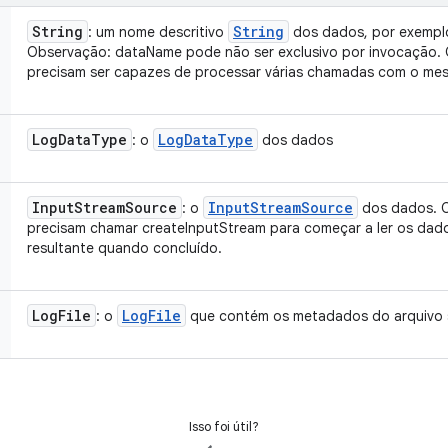
String
String
: um nome descritivo
dos dados, por exemplo
Observação: dataName pode não ser exclusivo por invocação. 
precisam ser capazes de processar várias chamadas com o m
Log
Data
Type
Log
Data
Type
: o
dos dados
Input
Stream
Source
Input
Stream
Source
: o
dos dados. 
precisam chamar createInputStream para começar a ler os dado
resultante quando concluído.
Log
File
Log
File
: o
que contém os metadados do arquivo 
Isso foi útil?