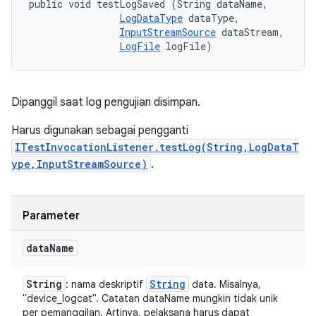
public void testLogSaved (String dataName, 

LogDataType
 dataType, 

InputStreamSource
 dataStream, 

LogFile
 logFile)
Dipanggil saat log pengujian disimpan.
Harus digunakan sebagai pengganti
ITestInvocationListener.testLog(String,LogDataT
ype,InputStreamSource)
.
Parameter
data
Name
String
String
: nama deskriptif
data. Misalnya,
"device_logcat". Catatan dataName mungkin tidak unik
per pemanggilan. Artinya, pelaksana harus dapat