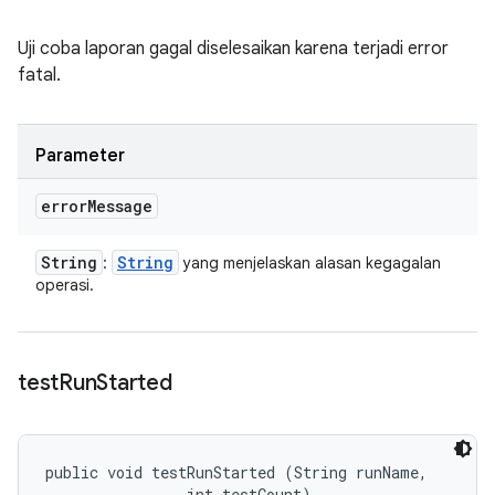
Uji coba laporan gagal diselesaikan karena terjadi error
fatal.
Parameter
error
Message
String
String
:
yang menjelaskan alasan kegagalan
operasi.
test
Run
Started
public void testRunStarted (String runName, 

                int testCount)