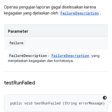
Operasi pengujian laporan gagal diselesaikan karena
kegagalan yang dijelaskan oleh
FailureDescription
.
Parameter
failure
Failure
Description
Failure
Description
:
yang
menjelaskan kegagalan dan konteksnya.
test
Run
Failed
public void testRunFailed (String errorMessage)