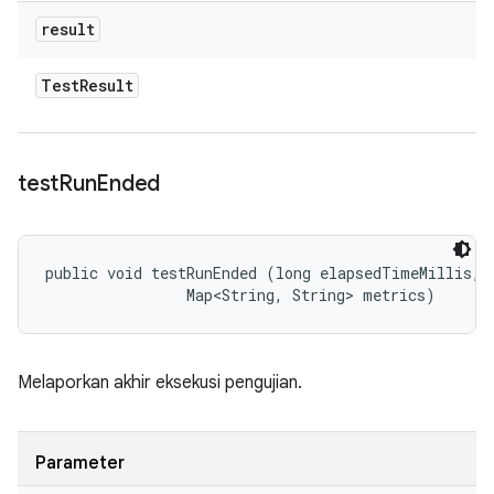
result
Test
Result
test
Run
Ended
public void testRunEnded (long elapsedTimeMillis, 

                Map<String, String> metrics)
Melaporkan akhir eksekusi pengujian.
Parameter