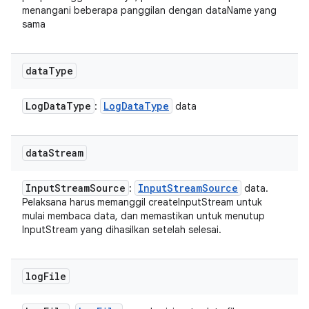
menangani beberapa panggilan dengan dataName yang
sama
data
Type
Log
Data
Type
Log
Data
Type
:
data
data
Stream
Input
Stream
Source
Input
Stream
Source
:
data.
Pelaksana harus memanggil createInputStream untuk
mulai membaca data, dan memastikan untuk menutup
InputStream yang dihasilkan setelah selesai.
log
File