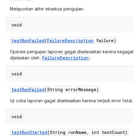
Melaporkan akhir eksekusi pengujian.
void
test
Run
Failed
(
Failure
Description
failure)
Operasi pengujian laporan gagal diselesaikan karena kegagala
FailureDescription
dijelaskan oleh
.
void
test
Run
Failed
(String error
Message)
Uji coba laporan gagal diselesaikan karena terjadi error fatal.
void
test
Run
Started
(String run
Name
,
int test
Count)