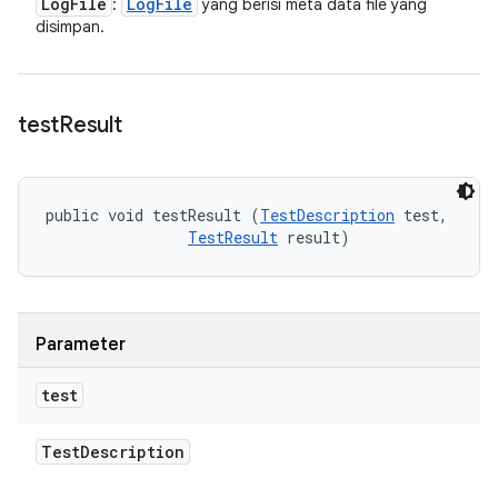
Log
File
Log
File
:
yang berisi meta data file yang
disimpan.
test
Result
public void testResult (
TestDescription
 test, 

TestResult
 result)
Parameter
test
Test
Description