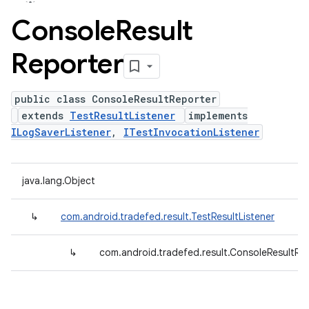
Console
Result
Reporter
public class ConsoleResultReporter
extends
TestResultListener
implements
ILogSaverListener
,
ITestInvocationListener
java.lang.Object
↳
com.android.tradefed.result.TestResultListener
↳
com.android.tradefed.result.ConsoleResultRe