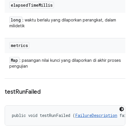
elapsed
Time
Millis
long
: waktu berlalu yang dilaporkan perangkat, dalam
milidetik
metrics
Map
: pasangan nilai kunci yang dilaporkan di akhir proses
pengujian
test
Run
Failed
public void testRunFailed (
FailureDescription
 fail