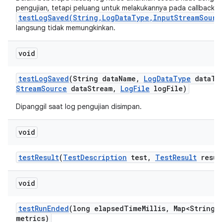
pengujian, tetapi peluang untuk melakukannya pada callback
testLogSaved(String,LogDataType,InputStreamSourc
langsung tidak memungkinkan.
void
test
Log
Saved
(String data
Name
,
Log
Data
Type
data
Ty
Stream
Source
data
Stream
,
Log
File
log
File)
Dipanggil saat log pengujian disimpan.
void
test
Result
(
Test
Description
test
,
Test
Result
resul
void
test
Run
Ended
(long elapsed
Time
Millis
,
Map<String
,
metrics)