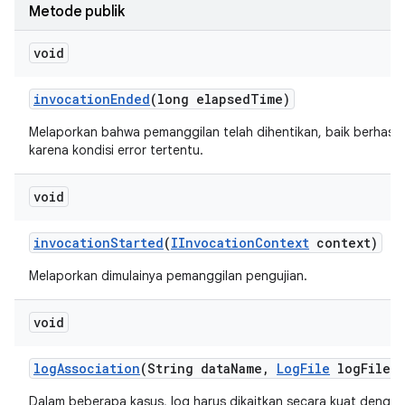
Metode publik
void
invocation
Ended
(long elapsed
Time)
Melaporkan bahwa pemanggilan telah dihentikan, baik berhasi
karena kondisi error tertentu.
void
invocation
Started
(
IInvocation
Context
context)
Melaporkan dimulainya pemanggilan pengujian.
void
log
Association
(String data
Name
,
Log
File
log
File)
Dalam beberapa kasus, log harus dikaitkan secara kuat dengan