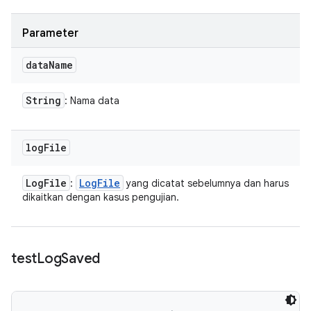
Parameter
data
Name
String
: Nama data
log
File
Log
File
Log
File
:
yang dicatat sebelumnya dan harus
dikaitkan dengan kasus pengujian.
test
Log
Saved