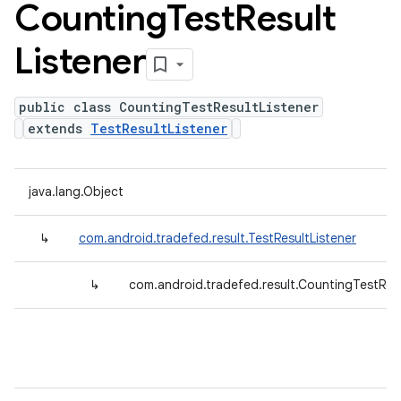
Counting
Test
Result
Listener
public class CountingTestResultListener
extends
TestResultListener
java.lang.Object
↳
com.android.tradefed.result.TestResultListener
↳
com.android.tradefed.result.CountingTestResu