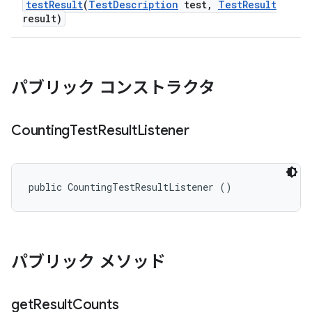
test
Result
(
Test
Description
test
,
Test
Result
result)
パブリック コンストラクタ
Counting
Test
Result
Listener
public CountingTestResultListener ()
パブリック メソッド
get
Result
Counts