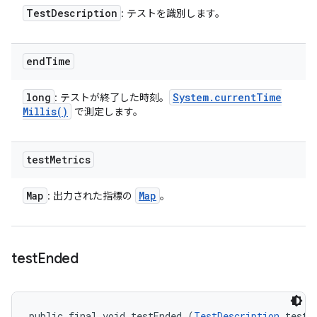
Test
Description
: テストを識別します。
end
Time
long
System
.
current
Time
: テストが終了した時刻。
Millis(
)
で測定します。
test
Metrics
Map
Map
: 出力された指標の
。
test
Ended
public final void testEnded (
TestDescription
 test, 