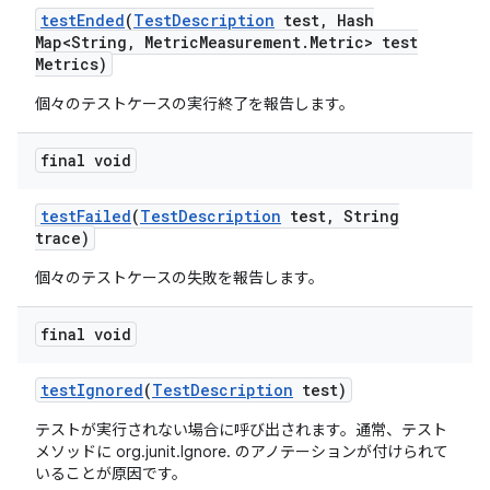
test
Ended
(
Test
Description
test
,
Hash
Map<String
,
Metric
Measurement
.
Metric> test
Metrics)
個々のテストケースの実行終了を報告します。
final void
test
Failed
(
Test
Description
test
,
String
trace)
個々のテストケースの失敗を報告します。
final void
test
Ignored
(
Test
Description
test)
テストが実行されない場合に呼び出されます。通常、テスト
メソッドに org.junit.Ignore. のアノテーションが付けられて
いることが原因です。