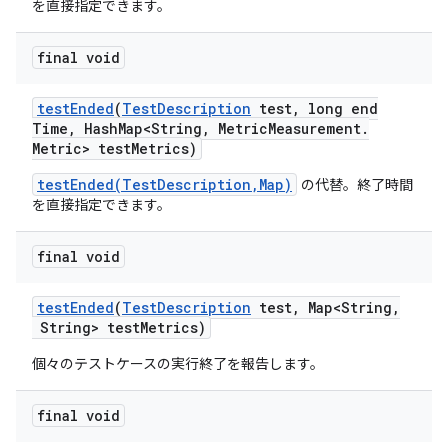
を直接指定できます。
final void
test
Ended
(
Test
Description
test
,
long end
Time
,
Hash
Map<String
,
Metric
Measurement
.
Metric> test
Metrics)
testEnded(TestDescription,Map)
の代替。終了時間
を直接指定できます。
final void
test
Ended
(
Test
Description
test
,
Map<String
,
String> test
Metrics)
個々のテストケースの実行終了を報告します。
final void