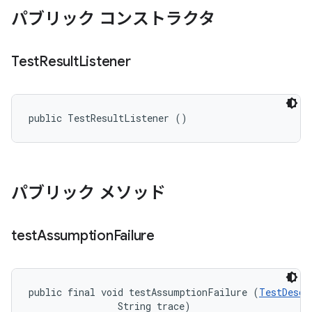
パブリック コンストラクタ
Test
Result
Listener
public TestResultListener ()
パブリック メソッド
test
Assumption
Failure
public final void testAssumptionFailure (
TestDescr
                String trace)