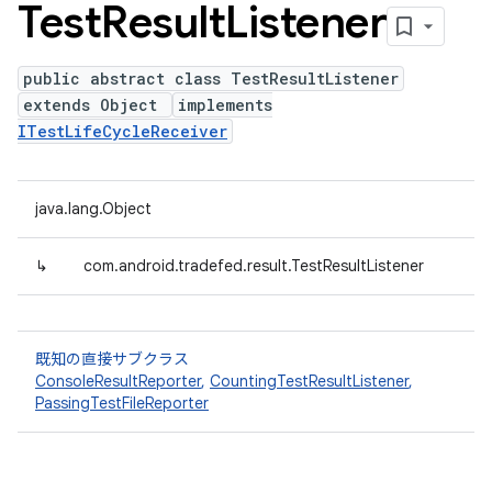
Test
Result
Listener
public abstract class TestResultListener
extends Object
implements
ITestLifeCycleReceiver
java.lang.Object
↳
com.android.tradefed.result.TestResultListener
既知の直接サブクラス
ConsoleResultReporter
,
CountingTestResultListener
,
PassingTestFileReporter