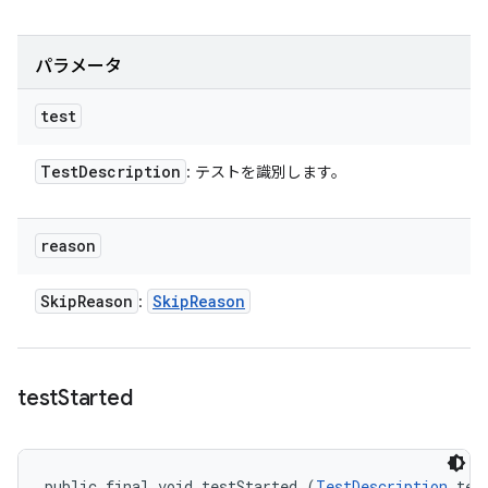
パラメータ
test
Test
Description
: テストを識別します。
reason
Skip
Reason
Skip
Reason
:
test
Started
public final void testStarted (
TestDescription
 test