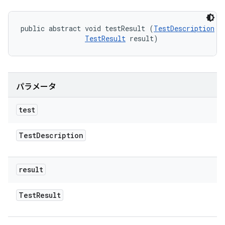
public abstract void testResult (
TestDescription
 te
TestResult
 result)
パラメータ
test
Test
Description
result
Test
Result