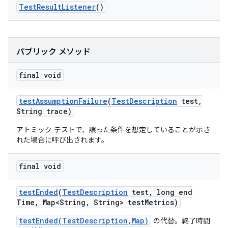
Test
Result
Listener
()
パブリック メソッド
final void
test
Assumption
Failure
(
Test
Description
test
,
String trace)
アトミック テストで、誤った条件を想定していることが示さ
れた場合に呼び出されます。
final void
test
Ended
(
Test
Description
test
,
long end
Time
,
Map<String
,
String> test
Metrics)
testEnded(TestDescription,Map)
の代替。終了時間