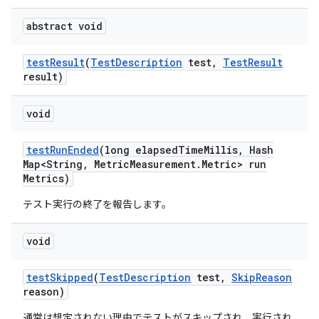
abstract void
test
Result
(
Test
Description
test
,
Test
Result
result)
void
test
Run
Ended
(long elapsed
Time
Millis
,
Hash
Map<String
,
Metric
Measurement
.
Metric> run
Metrics)
テスト実行の終了を報告します。
void
test
Skipped
(
Test
Description
test
,
Skip
Reason
reason)
通常は想定されない理由でテストがスキップされ、実行され