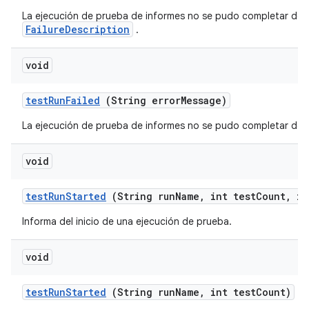
La ejecución de prueba de informes no se pudo completar debi
FailureDescription
.
void
test
Run
Failed
(String error
Message)
La ejecución de prueba de informes no se pudo completar debid
void
test
Run
Started
(String run
Name
,
int test
Count
,
in
Informa del inicio de una ejecución de prueba.
void
test
Run
Started
(String run
Name
,
int test
Count)