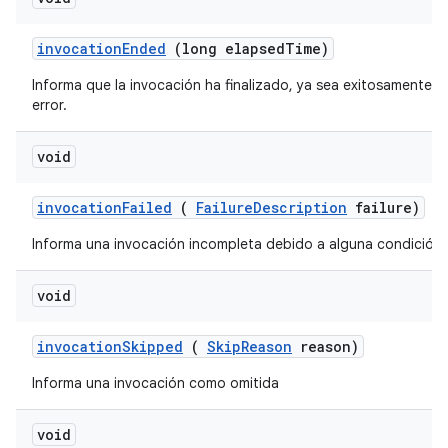
invocation
Ended
(long elapsed
Time)
Informa que la invocación ha finalizado, ya sea exitosamente 
error.
void
invocation
Failed
(
Failure
Description
failure)
Informa una invocación incompleta debido a alguna condición d
void
invocation
Skipped
(
Skip
Reason
reason)
Informa una invocación como omitida
void