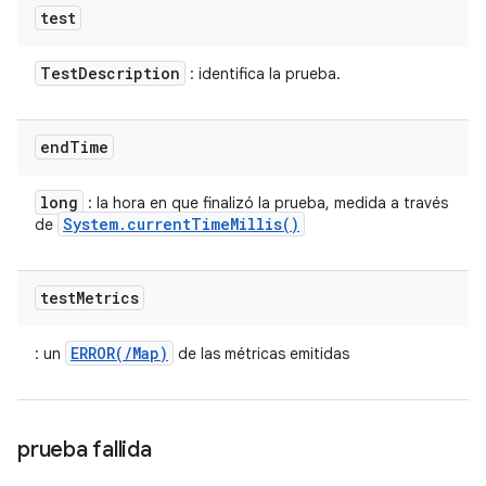
test
Test
Description
: identifica la prueba.
end
Time
long
: la hora en que finalizó la prueba, medida a través
System
.
current
Time
Millis(
)
de
test
Metrics
ERROR(/Map)
: un
de las métricas emitidas
prueba fallida