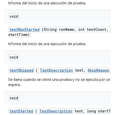
Informa del inicio de una ejecución de prueba.
void
test
Run
Started
(String run
Name
,
int test
Count
,
in
start
Time)
Informa del inicio de una ejecución de prueba.
void
test
Skipped
(
Test
Description
test
,
Skip
Reason
re
Se llama cuando se omite una prueba y no se ejecuta por un 
espera.
void
test
Started
(
Test
Description
test
,
long start
Ti