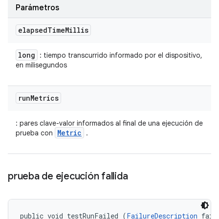
Parámetros
elapsed
Time
Millis
long
: tiempo transcurrido informado por el dispositivo,
en milisegundos
run
Metrics
: pares clave-valor informados al final de una ejecución de
Metric
prueba con
.
prueba de ejecución fallida
public void testRunFailed (
FailureDescription
 fail