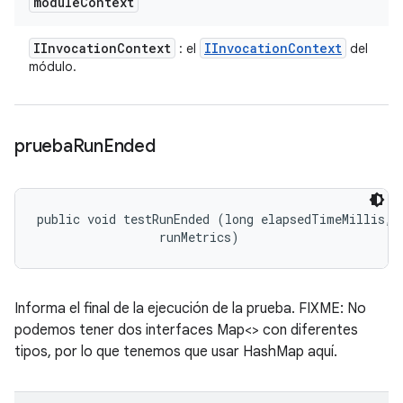
module
Context
IInvocation
Context
IInvocation
Context
: el
del
módulo.
prueba
Run
Ended
public void testRunEnded (long elapsedTimeMillis, 

 runMetrics)
Informa el final de la ejecución de la prueba. FIXME: No
podemos tener dos interfaces Map<> con diferentes
tipos, por lo que tenemos que usar HashMap aquí.