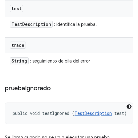
test
Test
Description
: identifica la prueba.
trace
String
: seguimiento de pila del error
prueba
Ignorado
public void testIgnored (
TestDescription
 test)
Se llama cuando no se va a ejecutar una prueba,