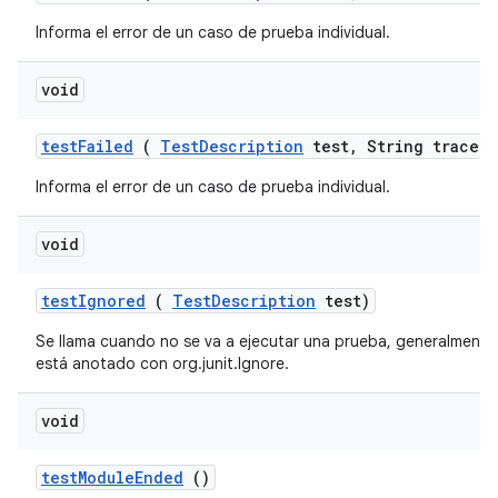
Informa el error de un caso de prueba individual.
void
test
Failed
(
Test
Description
test
,
String trace)
Informa el error de un caso de prueba individual.
void
test
Ignored
(
Test
Description
test)
Se llama cuando no se va a ejecutar una prueba, generalmen
está anotado con org.junit.Ignore.
void
test
Module
Ended
()