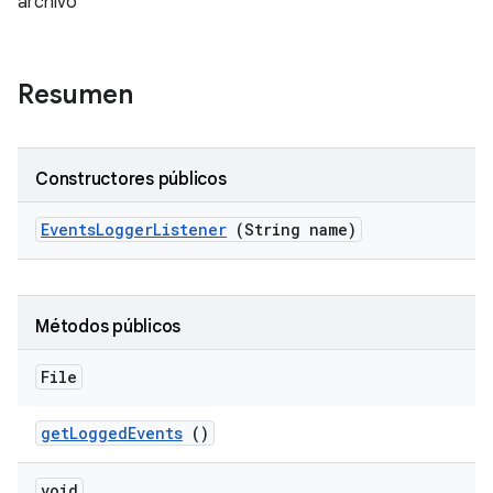
archivo
Resumen
Constructores públicos
Events
Logger
Listener
(String name)
Métodos públicos
File
get
Logged
Events
()
void