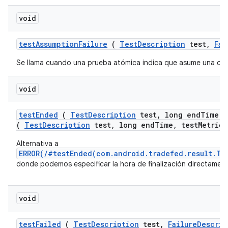
void
test
Assumption
Failure
(
Test
Description
test
,
Fai
Se llama cuando una prueba atómica indica que asume una con
void
test
Ended
(
Test
Description
test
,
long end
Time
,
(
TestDescription
test, long endTime, testMetrics
Alternativa a
ERROR(/#testEnded(com.android.tradefed.result.Te
donde podemos especificar la hora de finalización directament
void
test
Failed
(
Test
Description
test
,
Failure
Descrip