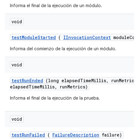
Informa el final de la ejecución de un módulo.
void
test
Module
Started
(
IInvocation
Context
module
Con
Informa del comienzo de la ejecución de un módulo.
void
test
Run
Ended
(long elapsed
Time
Millis
,
run
Metrics
elapsedTimeMillis, runMetrics)
Informa el final de la ejecución de la prueba.
void
test
Run
Failed
(
Failure
Description
failure)