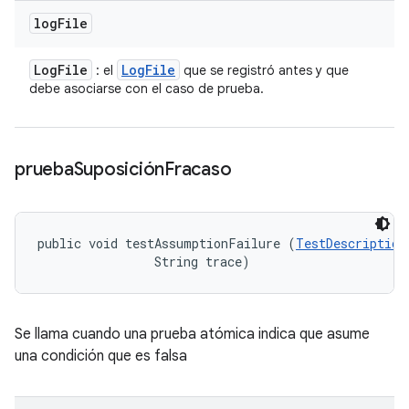
log
File
Log
File
Log
File
: el
que se registró antes y que
debe asociarse con el caso de prueba.
prueba
Suposición
Fracaso
public void testAssumptionFailure (
TestDescription
                String trace)
Se llama cuando una prueba atómica indica que asume
una condición que es falsa