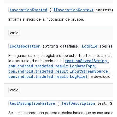
invocation
Started
(
IInvocation
Context
context)
Informa el inicio de la invocación de prueba.
void
log
Association
(String data
Name
,
Log
File
log
File)
En algunos casos, el registro debe estar fuertemente asociad
testLogSaved(String,
la oportunidad de hacerlo en el
com.android.tradefed.result.LogDataType,
com.android.tradefed.result.InputStreamSource,
com.android.tradefed.result.LogFile)
la devolución de
void
test
Assumption
Failure
(
Test
Description
test
,
Str
Se llama cuando una prueba atómica indica que asume una con