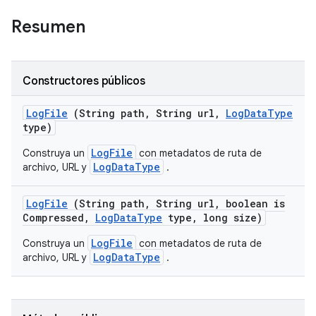
Resumen
Constructores públicos
Log
File
(String path
,
String url
,
Log
Data
Type
type)
LogFile
Construya un
con metadatos de ruta de
LogDataType
archivo, URL y
.
Log
File
(String path
,
String url
,
boolean is
Compressed
,
Log
Data
Type
type
,
long size)
LogFile
Construya un
con metadatos de ruta de
LogDataType
archivo, URL y
.