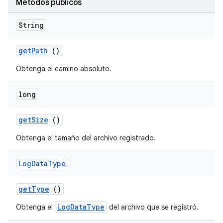
Métodos públicos
String
get
Path
()
Obtenga el camino absoluto.
long
get
Size
()
Obtenga el tamaño del archivo registrado.
Log
Data
Type
get
Type
()
LogDataType
Obtenga el
del archivo que se registró.