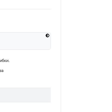
ибки.
ва