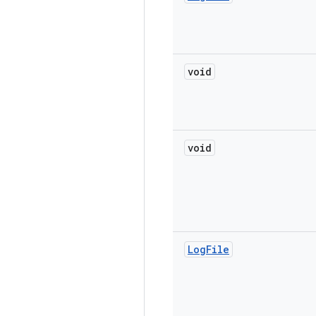
void
void
Log
File