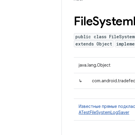
File
System
public class FileSyste
extends Object
implem
java.lang.Object
↳
com.android.tradefed
Известные прямые подкла
ATestFileSystemLogSaver