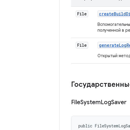
File
create
Build
D
Вспомогательны
полученной в ре
File
generate
Log
R
Открытый метод
Государственны
File
System
Log
Saver
public FileSystemLogS