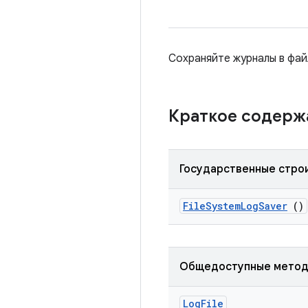
Сохраняйте журналы в фай
Краткое содер
Государственные стро
File
System
Log
Saver
()
Общедоступные мето
Log
File