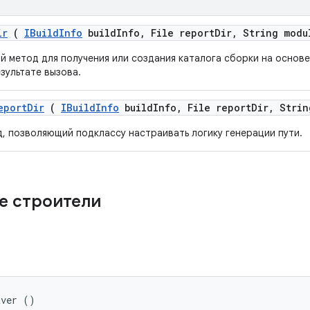
ir
(
IBuild
Info
build
Info
,
File report
Dir
,
String modu
й метод для получения или создания каталога сборки на основ
зультате вызова.
eport
Dir
(
IBuild
Info
build
Info
,
File report
Dir
,
Strin
, позволяющий подклассу настраивать логику генерации пути.
е строители
aver ()