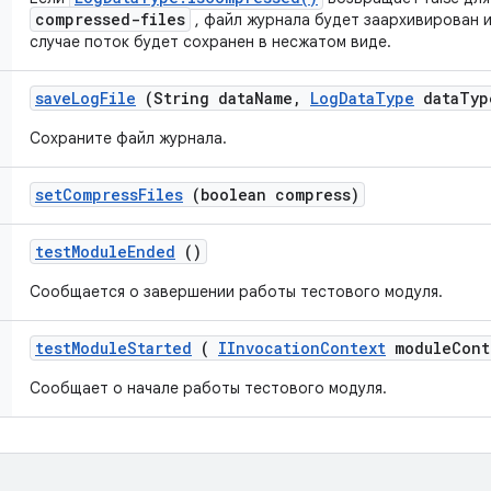
compressed-files
, файл журнала будет заархивирован и
случае поток будет сохранен в несжатом виде.
save
Log
File
(String data
Name
,
Log
Data
Type
data
Typ
Сохраните файл журнала.
set
Compress
Files
(boolean compress)
test
Module
Ended
()
Сообщается о завершении работы тестового модуля.
test
Module
Started
(
IInvocation
Context
module
Cont
Сообщает о начале работы тестового модуля.