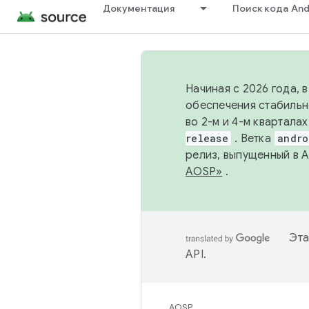
Документация
Поиск кода And
Начиная с 2026 года, 
обеспечения стабильн
во 2-м и 4-м квартала
release
. Ветка
andro
релиз, выпущенный в 
AOSP»
.
Эта
API
.
AOSP