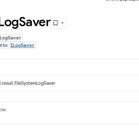
Log
Saver
mLogSaver
ents
ILogSaver
.result.FileSystemLogSaver
ссы