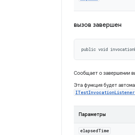
вызов завершен
public void invocation
Сообщает о завершении вы
Эта функция будет автома
ITestInvocationListene
Параметры
elapsed
Time