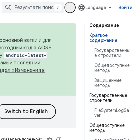
/
Войти
Содержание
Краткое
основной ветки и для
содержание
исходный код в AOSP
Государственны
ку
android-latest-
е строители
 самый последний
Общедоступные
здел «Изменения в
методы
Защищенные
методы
Государственные
строители
FileSystemLogSa
ver
Общедоступные
методы
 оказалась полезной?