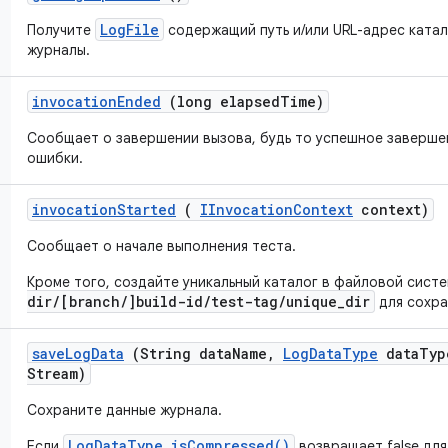
LogFile
Получите
содержащий путь и/или URL-адрес катал
журналы.
invocation
Ended
(long elapsed
Time)
Сообщает о завершении вызова, будь то успешное заверше
ошибки.
invocation
Started
(
IInvocation
Context
context)
Сообщает о начале выполнения теста.
Кроме того, создайте уникальный каталог в файловой сист
dir/[branch/]build-id/test-tag/unique_dir
для сохра
save
Log
Data
(String data
Name
,
Log
Data
Type
data
Typ
Stream)
Сохраните данные журнала.
LogDataType.isCompressed()
Если
возвращает false дл