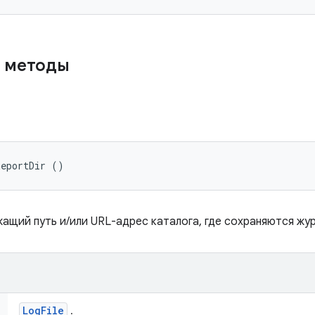
 методы
ReportDir ()
ащий путь и/или URL-адрес каталога, где сохраняются жур
Log
File
.