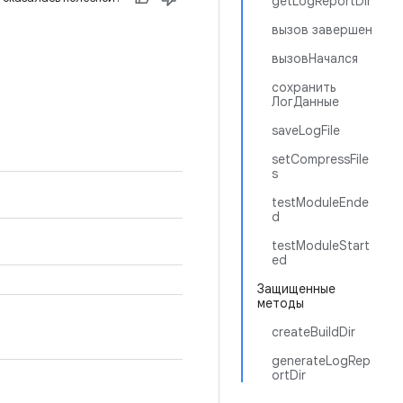
getLogReportDir
вызов завершен
вызовНачался
сохранить
ЛогДанные
saveLogFile
setCompressFile
s
testModuleEnde
d
testModuleStart
ed
Защищенные
методы
createBuildDir
generateLogRep
ortDir