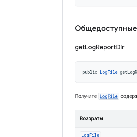
Общедоступные
get
Log
Report
Dir
public 
LogFile
 getLog
Получите
LogFile
содерж
Возвраты
Log
File