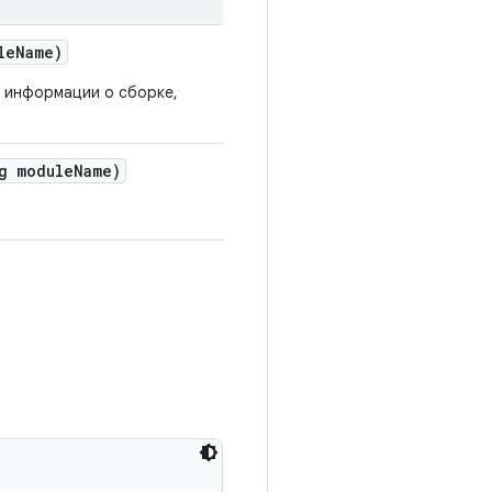
le
Name)
е информации о сборке,
g module
Name)