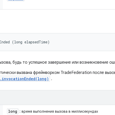
Ended (long elapsedTime)
зова, будь то успешное завершение или возникновение ош
тически вызвана фреймворком TradeFederation после вызо
r.invocationEnded(long)
.
long
: время выполнения вызова в миллисекундах