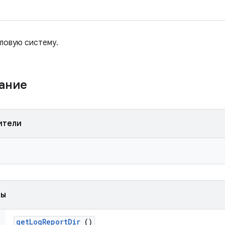
ловую систему.
жание
ители
ды
get
Log
Report
Dir
()