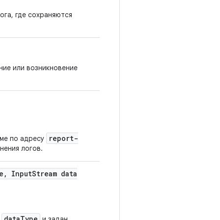
ога, где сохраняются
ние или возникновение
report-
еме по адресу
нения логов.
e
,
Input
Stream data
dataType
я
и задан