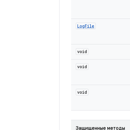
Log
File
void
void
void
Защищенные методы