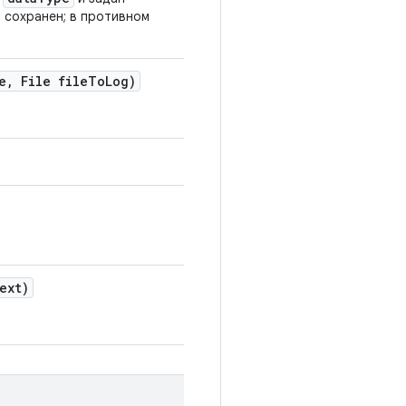
 сохранен; в противном
e
,
File file
To
Log)
ext)