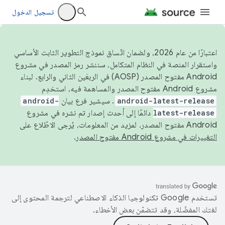
تسجيل الدخول
اعتبارًا من عام 2026، ولضمان اتّساق نموذج التطوير الثابت الأساسي
واستقرار المنصة في النظام المتكامل، سننشر رمز المصدر في مشروع
Android مفتوح المصدر (AOSP) في الربعَين الثاني والرابع. لبناء
مشروع Android مفتوح المصدر والمساهمة فيه، استخدِم
android-latest-release
. سيشير فرع بيان
android-
latest-release
دائمًا إلى أحدث إصدار تم نشره في مشروع
Android مفتوح المصدر. لمزيد من المعلومات، يُرجى الاطّلاع على
التغييرات في مشروع Android مفتوح المصدر
.
تستخدم Google تكنولوجيا الذكاء الاصطناعي لترجمة المحتوى إلى
لغتك المفضّلة، وقد تتضمّن بعض الأخطاء.