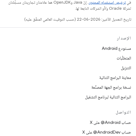
في
ترخيص استخدام المحتوى
. إنّ Java وOpenJDK هما علامتان تجاريتان مسجَّلتان
لشركة Oracle و/أو الشركات التابعة لها.
تاريخ التعديل الأخير: 2026-06-22 (حسب التوقيت العالمي المتفَّق عليه)
الإصدار
مستودع Android
المتطلّبات
التنزيل
معاينة البرامج الثنائية
نسخة برامج الجهة المصنِّعة
البرامج الثنائية لبرنامج التشغيل
التواصل
حساب ‎@Android على X
حساب ‎@AndroidDev على X