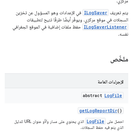
مركزي.
يتم تعريف
ILogSaver
في الإعدادات وهو المسؤول عن تخزين
السجلات في موقع مركزي. ويوفّر أيضًا طرقًا تتيح لتطبيقات
ILogSaverListener
حفظ ملفات إضافية في الموقع الجغرافي
نفسه.
ملخّص
الإجراءات العامة
abstract
Log
File
get
Log
Report
Dir
()
LogFile
احصل على
الذي يحتوي على مسار و/أو عنوان URL للدليل
الذي يتم فيه حفظ السجلات.