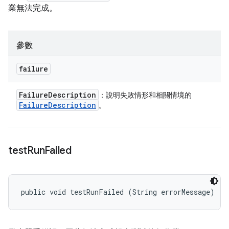
業無法完成。
參數
failure
Failure
Description
：說明失敗情形和相關情境的
Failure
Description
。
test
Run
Failed
public void testRunFailed (String errorMessage)