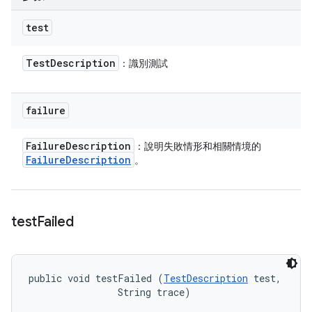
test
Test
Description
：識別測試
failure
Failure
Description
：說明失敗情形和相關情境的
Failure
Description
。
test
Failed
public void testFailed (
TestDescription
 test, 

                String trace)