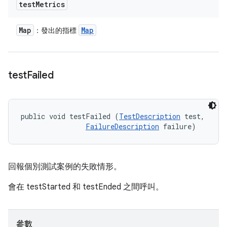
test
Metrics
Map
Map
：發出的指標
test
Failed
public void testFailed (
TestDescription
 test, 

FailureDescription
 failure)
回報個別測試案例的失敗情形。
會在 testStarted 和 testEnded 之間呼叫。
參數