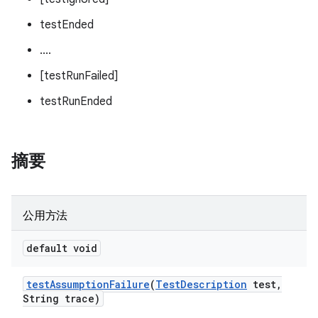
testEnded
....
[testRunFailed]
testRunEnded
摘要
公用方法
default void
test
Assumption
Failure
(
Test
Description
test
,
String trace)