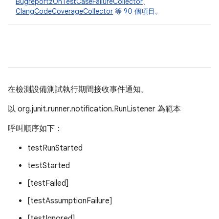
BugreportzOnTestCaseFailureCollector
、
ClangCodeCoverageCollector
等 90 個項目。
在檢測設備測試執行期間接收事件通知。
以 org.junit.runner.notification.RunListener 為範本
呼叫順序如下：
testRunStarted
testStarted
[testFailed]
[testAssumptionFailure]
[testIgnored]