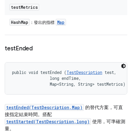
test
Metrics
Hash
Map
Map
：發出的指標
test
Ended
public void testEnded (
TestDescription
 test, 

                long endTime, 

                Map<String, String> testMetrics)
testEnded(TestDescription,Map)
的替代方案，可直
接指定結束時間。搭配
testStarted(TestDescription,long)
使用，可準確測
量。