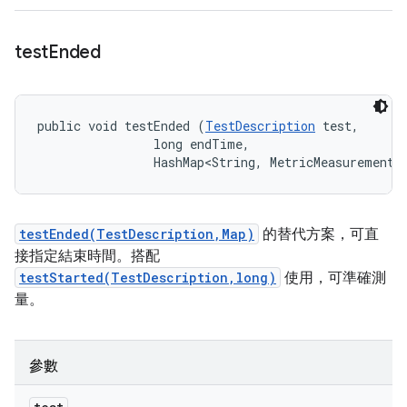
test
Ended
public void testEnded (
TestDescription
 test, 

                long endTime, 

                HashMap<String, MetricMeasurement.
testEnded(TestDescription,Map)
的替代方案，可直
接指定結束時間。搭配
testStarted(TestDescription,long)
使用，可準確測
量。
參數