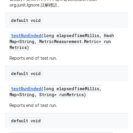
org.junit.Ignore 註解標註。
default void
test
Run
Ended
(long elapsed
Time
Millis
,
Hash
Map<String
,
Metric
Measurement
.
Metric> run
Metrics)
Reports end of test run.
default void
test
Run
Ended
(long elapsed
Time
Millis
,
Map<String
,
String> run
Metrics)
Reports end of test run.
default void