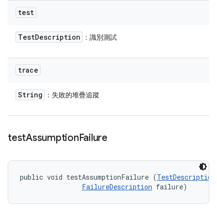
test
Test
Description
：識別測試
trace
String
：失敗的堆疊追蹤
test
Assumption
Failure
public void testAssumptionFailure (
TestDescription
FailureDescription
 failure)