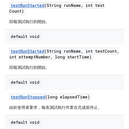
test
Run
Started
(String run
Name
,
int test
Count)
回報測試執行的開始。
default void
test
Run
Started
(String run
Name
,
int test
Count
,
int attempt
Number
,
long start
Time)
回報測試執行的開始。
default void
test
Run
Stopped
(long elapsed
Time)
由於使用者要求，報表測試執行作業在完成前停止。
default void