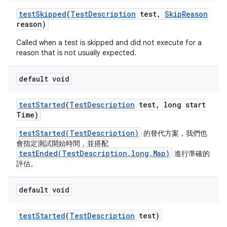
test
Skipped
(
Test
Description
test
,
Skip
Reason
reason)
Called when a test is skipped and did not execute for a
reason that is not usually expected.
default void
test
Started
(
Test
Description
test
,
long start
Time)
testStarted(TestDescription)
的替代方案，我們也
會指定測試開始時間，並搭配
testEnded(TestDescription,long,Map)
進行準確的
評估。
default void
test
Started
(
Test
Description
test)