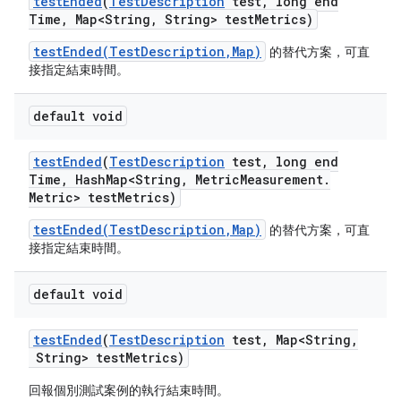
test
Ended
(
Test
Description
test
,
long end
Time
,
Map<String
,
String> test
Metrics)
testEnded(TestDescription,Map)
的替代方案，可直
接指定結束時間。
default void
test
Ended
(
Test
Description
test
,
long end
Time
,
Hash
Map<String
,
Metric
Measurement
.
Metric> test
Metrics)
testEnded(TestDescription,Map)
的替代方案，可直
接指定結束時間。
default void
test
Ended
(
Test
Description
test
,
Map<String
,
String> test
Metrics)
回報個別測試案例的執行結束時間。