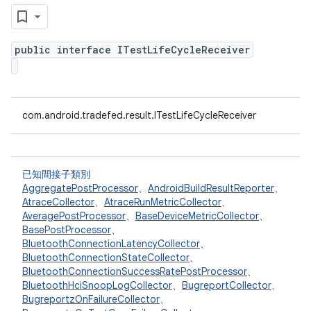
public interface ITestLifeCycleReceiver
com.android.tradefed.result.ITestLifeCycleReceiver
已知間接子類別
AggregatePostProcessor
、
AndroidBuildResultReporter
、
AtraceCollector
、
AtraceRunMetricCollector
、
AveragePostProcessor
、
BaseDeviceMetricCollector
、
BasePostProcessor
、
BluetoothConnectionLatencyCollector
、
BluetoothConnectionStateCollector
、
BluetoothConnectionSuccessRatePostProcessor
、
BluetoothHciSnoopLogCollector
、
BugreportCollector
、
BugreportzOnFailureCollector
、