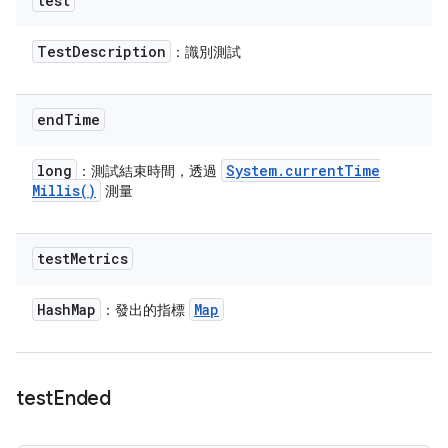
test
Test
Description
：識別測試
end
Time
long
System
.
current
Time
：測試結束時間，透過
Millis(
)
測量
test
Metrics
Hash
Map
Map
：發出的指標
test
Ended