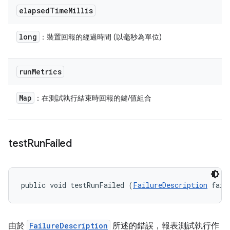
elapsed
Time
Millis
long
：裝置回報的經過時間 (以毫秒為單位)
run
Metrics
Map
：在測試執行結束時回報的鍵/值組合
test
Run
Failed
public void testRunFailed (
FailureDescription
 fail
由於
FailureDescription
所述的錯誤，報表測試執行作