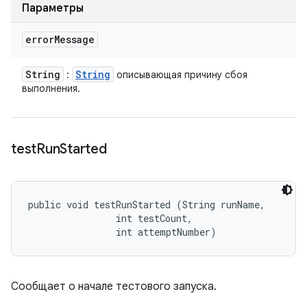
Параметры
error
Message
String
String
:
описывающая причину сбоя
выполнения.
test
Run
Started
public void testRunStarted (String runName, 

                int testCount, 

                int attemptNumber)
Сообщает о начале тестового запуска.