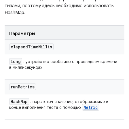
типами, поэтому здесь необходимо использовать
HashMap.
Параметры
elapsed
Time
Millis
long
: устройство сообщило о прошедшем времени
в миллисекундах
run
Metrics
Hash
Map
: пары ключ-значение, отображаемые в
Metric
конце выполнения теста с помощью
.