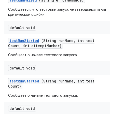
test
Run
Failed
(String error
Message)
Сообщается, что тестовый запуск не завершился из-за
критической ошибки.
default void
test
Run
Started
(String run
Name
,
int test
Count
,
int attempt
Number)
Сообщает о начале тестового запуска.
default void
test
Run
Started
(String run
Name
,
int test
Count)
Сообщает о начале тестового запуска.
default void