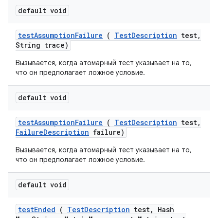
default void
test
Assumption
Failure
(
Test
Description
test
,
String trace)
Вызывается, когда атомарный тест указывает на то,
что он предполагает ложное условие.
default void
test
Assumption
Failure
(
Test
Description
test
,
Failure
Description
failure)
Вызывается, когда атомарный тест указывает на то,
что он предполагает ложное условие.
default void
test
Ended
(
Test
Description
test
,
Hash