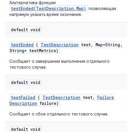
Альтернатива функции
testEnded(TestDescription,Map)
позволяющая
напрямую указать время окончания.
default void
test
Ended
(
Test
Description
test
,
Map<String
,
String> test
Metrics)
Сообщает о завершении выполнения отдельного
тестового случая.
default void
test
Failed
(
Test
Description
test
,
Failure
Description
failure)
Сообщает о сбое отдельного тестового случая.
default void