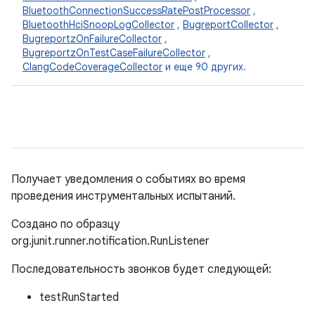
BluetoothConnectionSuccessRatePostProcessor
,
BluetoothHciSnoopLogCollector
,
BugreportCollector
,
BugreportzOnFailureCollector
,
BugreportzOnTestCaseFailureCollector
,
ClangCodeCoverageCollector
и еще 90 других.
Получает уведомления о событиях во время
проведения инструментальных испытаний.
Создано по образцу
org.junit.runner.notification.RunListener
Последовательность звонков будет следующей:
testRunStarted