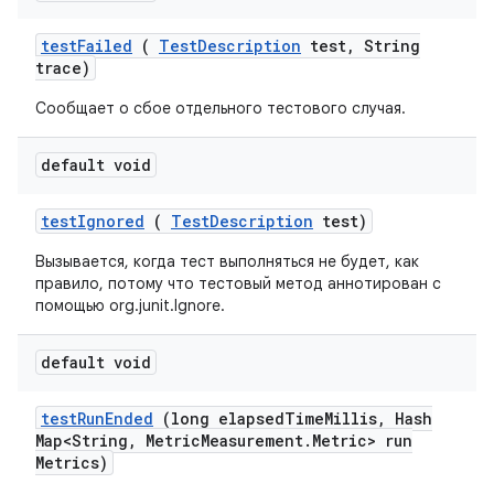
test
Failed
(
Test
Description
test
,
String
trace)
Сообщает о сбое отдельного тестового случая.
default void
test
Ignored
(
Test
Description
test)
Вызывается, когда тест выполняться не будет, как
правило, потому что тестовый метод аннотирован с
помощью org.junit.Ignore.
default void
test
Run
Ended
(long elapsed
Time
Millis
,
Hash
Map<String
,
Metric
Measurement
.
Metric> run
Metrics)