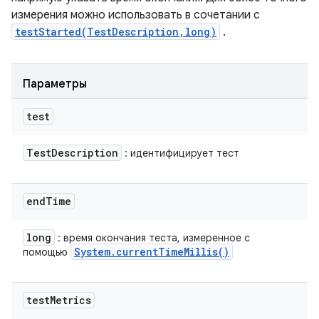
измерения можно использовать в сочетании с
testStarted(TestDescription,long)
.
Параметры
test
Test
Description
: идентифицирует тест
end
Time
long
: время окончания теста, измеренное с
System
.
current
Time
Millis(
)
помощью
test
Metrics