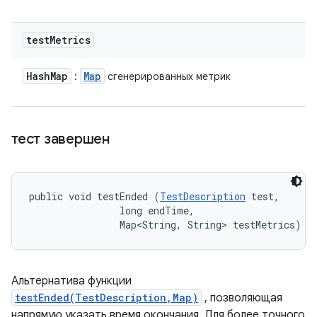
test
Metrics
Hash
Map
Map
:
сгенерированных метрик
тест завершен
public void testEnded (
TestDescription
 test, 

                long endTime, 

                Map<String, String> testMetrics)
Альтернатива функции
testEnded(TestDescription,Map)
, позволяющая
напрямую указать время окончания. Для более точного