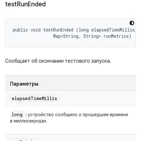
test
Run
Ended
public void testRunEnded (long elapsedTimeMillis, 

                Map<String, String> runMetrics)
Сообщает об окончании тестового запуска.
Параметры
elapsed
Time
Millis
long
: устройство сообщило о прошедшем времени
в миллисекундах