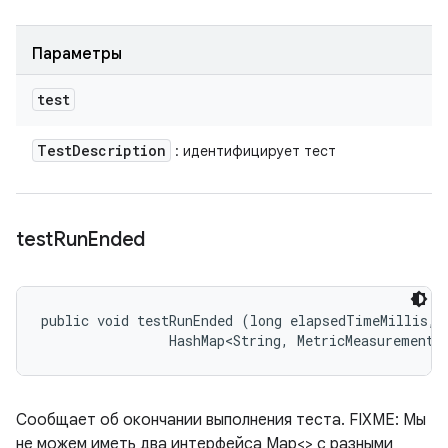
Параметры
test
Test
Description
: идентифицирует тест
test
Run
Ended
public void testRunEnded (long elapsedTimeMillis, 

                HashMap<String, MetricMeasurement.
Сообщает об окончании выполнения теста. FIXME: Мы
не можем иметь два интерфейса Map<> с разными