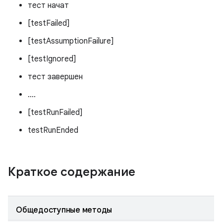
тест начат
[testFailed]
[testAssumptionFailure]
[testIgnored]
тест завершен
....
[testRunFailed]
testRunEnded
Краткое содержание
Общедоступные методы