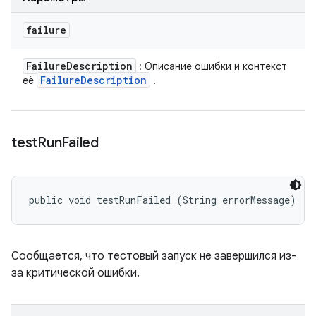
failure
Failure
Description
: Описание ошибки и контекст
Failure
Description
её
.
test
Run
Failed
public void testRunFailed (String errorMessage)
Сообщается, что тестовый запуск не завершился из-
за критической ошибки.