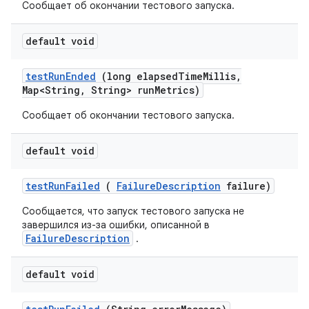
Сообщает об окончании тестового запуска.
default void
test
Run
Ended
(long elapsed
Time
Millis
,
Map<String
,
String> run
Metrics)
Сообщает об окончании тестового запуска.
default void
test
Run
Failed
(
Failure
Description
failure)
Сообщается, что запуск тестового запуска не
завершился из-за ошибки, описанной в
FailureDescription
.
default void