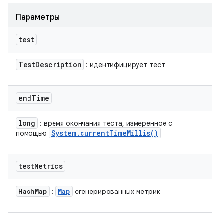
Параметры
test
Test
Description
: идентифицирует тест
end
Time
long
: время окончания теста, измеренное с
System
.
current
Time
Millis(
)
помощью
test
Metrics
Hash
Map
Map
:
сгенерированных метрик