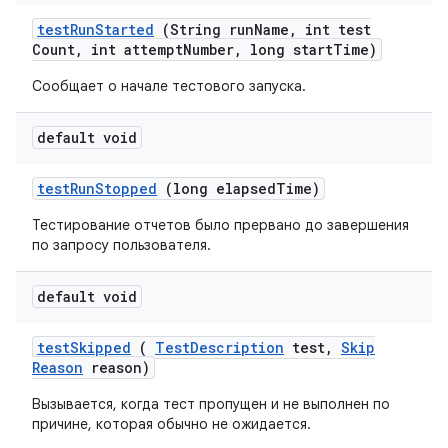
test
Run
Started
(String run
Name
,
int test
Count
,
int attempt
Number
,
long start
Time)
Сообщает о начале тестового запуска.
default void
test
Run
Stopped
(long elapsed
Time)
Тестирование отчетов было прервано до завершения
по запросу пользователя.
default void
test
Skipped
(
Test
Description
test
,
Skip
Reason
reason)
Вызывается, когда тест пропущен и не выполнен по
причине, которая обычно не ожидается.