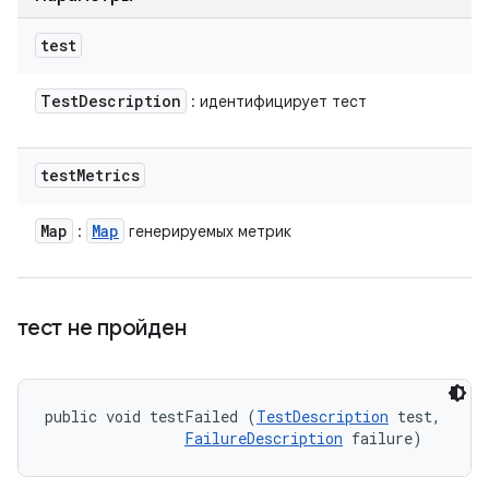
test
Test
Description
: идентифицирует тест
test
Metrics
Map
Map
:
генерируемых метрик
тест не пройден
public void testFailed (
TestDescription
 test, 

FailureDescription
 failure)