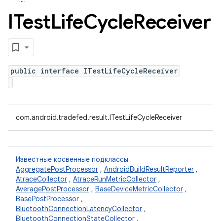
ITest
Life
Cycle
Receiver
public interface ITestLifeCycleReceiver
com.android.tradefed.result.ITestLifeCycleReceiver
Известные косвенные подклассы
AggregatePostProcessor
,
AndroidBuildResultReporter
,
AtraceCollector
,
AtraceRunMetricCollector
,
AveragePostProcessor
,
BaseDeviceMetricCollector
,
BasePostProcessor
,
BluetoothConnectionLatencyCollector
,
BluetoothConnectionStateCollector
,