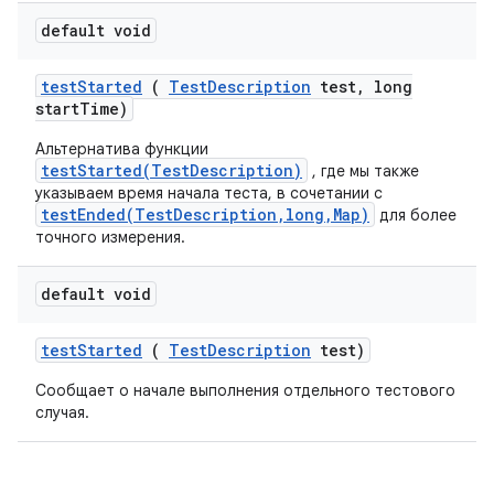
default void
test
Started
(
Test
Description
test
,
long
start
Time)
Альтернатива функции
testStarted(TestDescription)
, где мы также
указываем время начала теста, в сочетании с
testEnded(TestDescription,long,Map)
для более
точного измерения.
default void
test
Started
(
Test
Description
test)
Сообщает о начале выполнения отдельного тестового
случая.