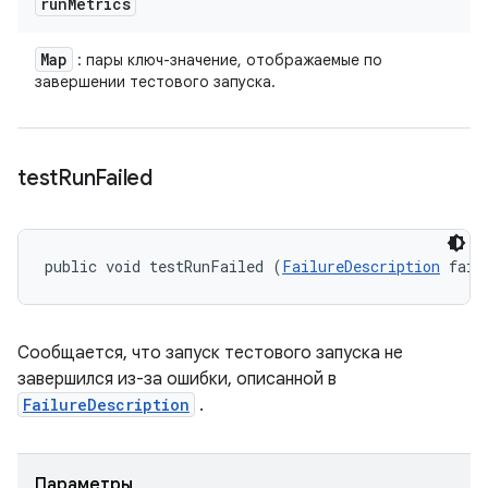
run
Metrics
Map
: пары ключ-значение, отображаемые по
завершении тестового запуска.
test
Run
Failed
public void testRunFailed (
FailureDescription
 fail
Сообщается, что запуск тестового запуска не
завершился из-за ошибки, описанной в
FailureDescription
.
Параметры