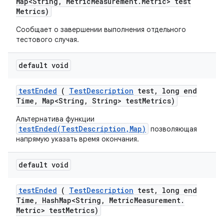
Map<String
,
Metric
Measurement
.
Metric> test
Metrics)
Сообщает о завершении выполнения отдельного
тестового случая.
default void
test
Ended
(
Test
Description
test
,
long end
Time
,
Map<String
,
String> test
Metrics)
Альтернатива функции
testEnded(TestDescription,Map)
позволяющая
напрямую указать время окончания.
default void
test
Ended
(
Test
Description
test
,
long end
Time
,
Hash
Map<String
,
Metric
Measurement
.
Metric> test
Metrics)