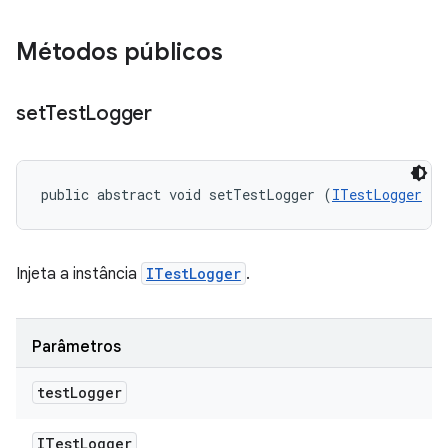
Métodos públicos
set
Test
Logger
public abstract void setTestLogger (
ITestLogger
 te
Injeta a instância
ITestLogger
.
Parâmetros
test
Logger
ITest
Logger