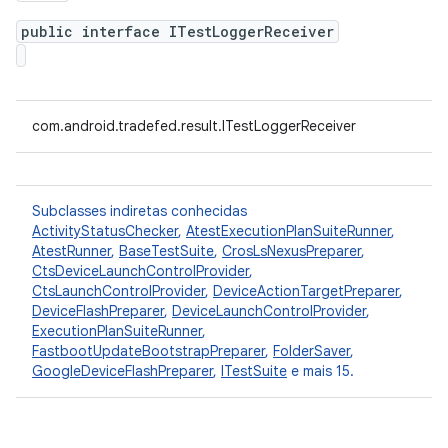
public interface ITestLoggerReceiver
com.android.tradefed.result.ITestLoggerReceiver
Subclasses indiretas conhecidas
ActivityStatusChecker
,
AtestExecutionPlanSuiteRunner
,
AtestRunner
,
BaseTestSuite
,
CrosLsNexusPreparer
,
CtsDeviceLaunchControlProvider
,
CtsLaunchControlProvider
,
DeviceActionTargetPreparer
,
DeviceFlashPreparer
,
DeviceLaunchControlProvider
,
ExecutionPlanSuiteRunner
,
FastbootUpdateBootstrapPreparer
,
FolderSaver
,
GoogleDeviceFlashPreparer
,
ITestSuite
e mais 15.