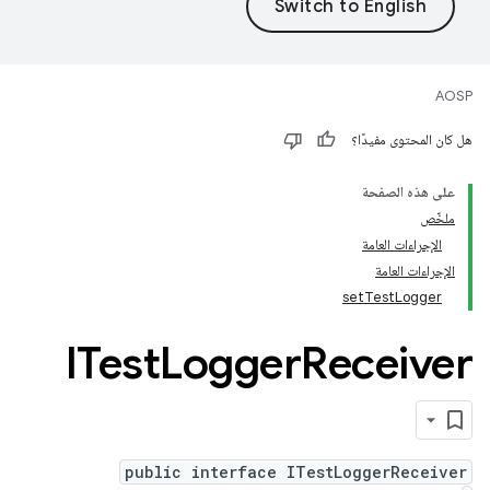
AOSP
هل كان المحتوى مفيدًا؟
على هذه الصفحة
ملخّص
الإجراءات العامة
الإجراءات العامة
setTestLogger
‫ITest
Logger
Receiver
public interface ITestLoggerReceiver