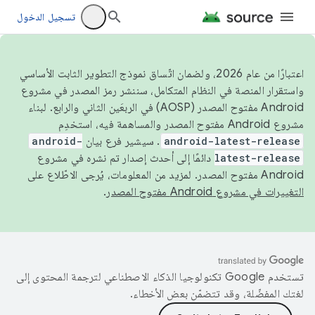
تسجيل الدخول
اعتبارًا من عام 2026، ولضمان اتّساق نموذج التطوير الثابت الأساسي
واستقرار المنصة في النظام المتكامل، سننشر رمز المصدر في مشروع
Android مفتوح المصدر (AOSP) في الربعَين الثاني والرابع. لبناء
مشروع Android مفتوح المصدر والمساهمة فيه، استخدِم
android-latest-release
. سيشير فرع بيان
android-
latest-release
دائمًا إلى أحدث إصدار تم نشره في مشروع
Android مفتوح المصدر. لمزيد من المعلومات، يُرجى الاطّلاع على
التغييرات في مشروع Android مفتوح المصدر
.
تستخدم Google تكنولوجيا الذكاء الاصطناعي لترجمة المحتوى إلى
لغتك المفضّلة، وقد تتضمّن بعض الأخطاء.