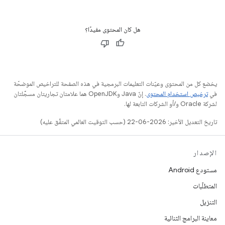
هل كان المحتوى مفيدًا؟
يخضع كل من المحتوى وعيّنات التعليمات البرمجية في هذه الصفحة للتراخيص الموضحّة
في
ترخيص استخدام المحتوى
. إنّ Java وOpenJDK هما علامتان تجاريتان مسجَّلتان
لشركة Oracle و/أو الشركات التابعة لها.
تاريخ التعديل الأخير: 2026-06-22 (حسب التوقيت العالمي المتفَّق عليه)
الإصدار
مستودع Android
المتطلّبات
التنزيل
معاينة البرامج الثنائية