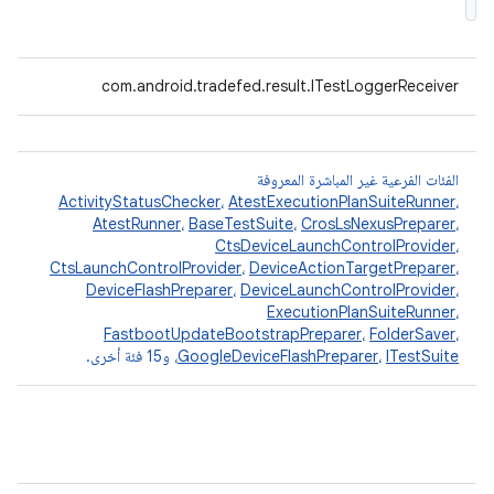
‫com.android.tradefed.result.ITestLoggerReceiver
الفئات الفرعية غير المباشرة المعروفة
ActivityStatusChecker
،
AtestExecutionPlanSuiteRunner
،
AtestRunner
،
BaseTestSuite
،
CrosLsNexusPreparer
،
CtsDeviceLaunchControlProvider
،
CtsLaunchControlProvider
،
DeviceActionTargetPreparer
،
DeviceFlashPreparer
،
DeviceLaunchControlProvider
،
ExecutionPlanSuiteRunner
،
FastbootUpdateBootstrapPreparer
،
FolderSaver
،
ITestSuite
،
GoogleDeviceFlashPreparer
، و15 فئة أخرى.