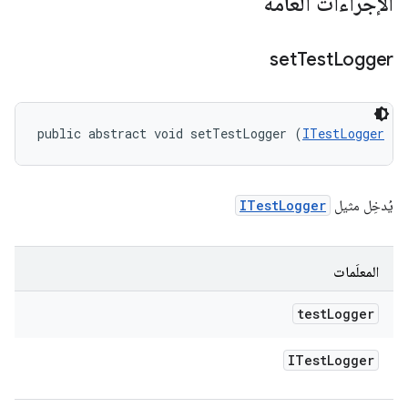
الإجراءات العامة
set
Test
Logger
public abstract void setTestLogger (
ITestLogger
 te
يُدخِل مثيل
ITestLogger
المعلَمات
test
Logger
ITest
Logger