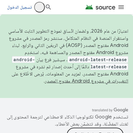
تسجيل الدخول
اعتبارًا من عام 2026، ولضمان اتّساق نموذج التطوير الثابت الأساسي
واستقرار المنصة في النظام المتكامل، سننشر رمز المصدر في مشروع
Android مفتوح المصدر (AOSP) في الربعَين الثاني والرابع. لبناء
مشروع Android مفتوح المصدر والمساهمة فيه، استخدِم
android-latest-release
. سيشير فرع بيان
android-
latest-release
دائمًا إلى أحدث إصدار تم نشره في مشروع
Android مفتوح المصدر. لمزيد من المعلومات، يُرجى الاطّلاع على
التغييرات في مشروع Android مفتوح المصدر
.
تستخدم Google تكنولوجيا الذكاء الاصطناعي لترجمة المحتوى إلى
لغتك المفضّلة، وقد تتضمّن بعض الأخطاء.