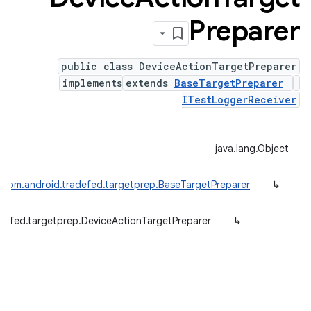
Preparer
public class DeviceActionTargetPreparer
implements
extends
BaseTargetPreparer
ITestLoggerReceiver
java.lang.Object
com.android.tradefed.targetprep.BaseTargetPreparer
↳
defed.targetprep.DeviceActionTargetPreparer
↳