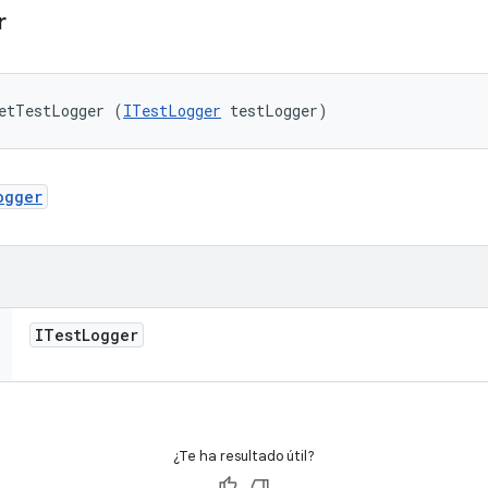
r
etTestLogger (
ITestLogger
 testLogger)
ogger
ITest
Logger
¿Te ha resultado útil?