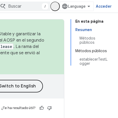
/
Acceder
En esta página
Resumen
table y garantizar la
Métodos
 el AOSP en el segundo
públicos
elease
. La rama del
Métodos públicos
ente que se envió al
establecerTestL
ogger
¿Te ha resultado útil?