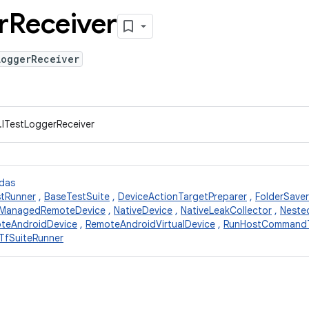
r
Receiver
LoggerReceiver
.ITestLoggerReceiver
idas
stRunner
,
BaseTestSuite
,
DeviceActionTargetPreparer
,
FolderSaver
ManagedRemoteDevice
,
NativeDevice
,
NativeLeakCollector
,
Neste
teAndroidDevice
,
RemoteAndroidVirtualDevice
,
RunHostCommandT
TfSuiteRunner