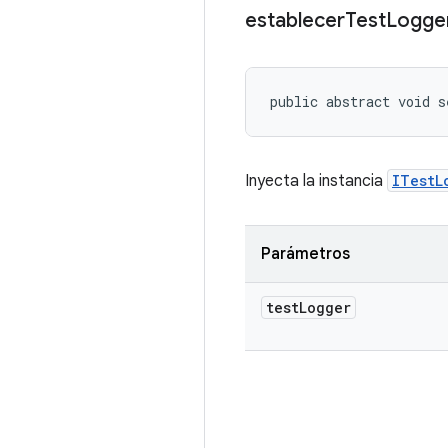
establecer
Test
Logge
public abstract void s
Inyecta la instancia
ITestL
Parámetros
test
Logger