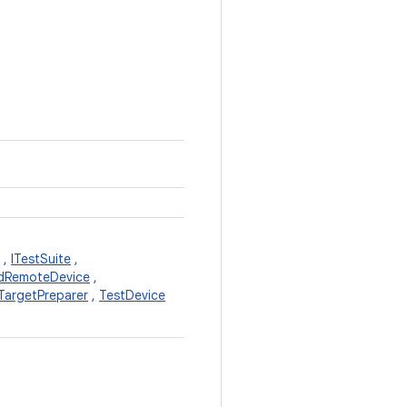
,
ITestSuite
,
dRemoteDevice
,
argetPreparer
,
TestDevice