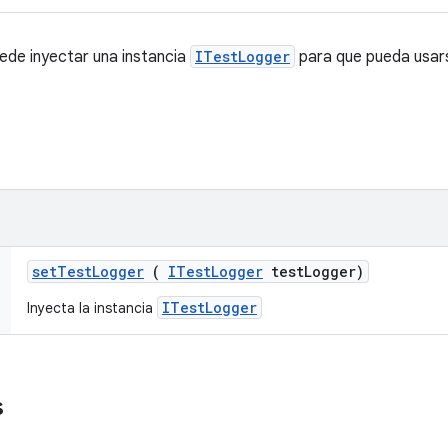
uede inyectar una instancia
ITestLogger
para que pueda usars
set
Test
Logger
(
ITest
Logger
test
Logger)
ITestLogger
Inyecta la instancia
s