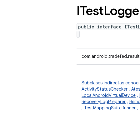
ITest
Logge
public interface ITest
com.android.tradefed.result
Subclases indirectas conoc
ActivityStatusChecker
,
Ate
LocalAndroidVirtualDevice
,
RecoveryLogPreparer
,
Remo
,
TestMappingSuiteRunner
,