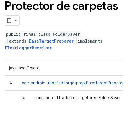
Protector de carpetas
public final class FolderSaver
extends
BaseTargetPreparer
implements
ITestLoggerReceiver
java.lang.Objeto
↳
com.android.tradefed.targetprep.BaseTargetPreparer
↳
com.android.tradefed.targetprep.FolderSaver