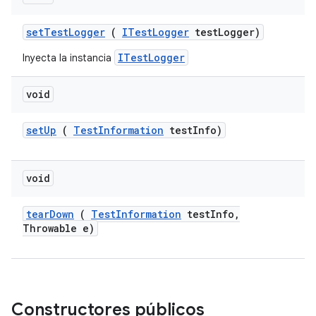
set
Test
Logger
(
ITest
Logger
test
Logger)
ITestLogger
Inyecta la instancia
void
set
Up
(
Test
Information
test
Info)
void
tear
Down
(
Test
Information
test
Info
,
Throwable e)
Constructores públicos