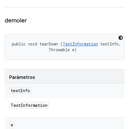
demoler
public void tearDown (
TestInformation
 testInfo, 

                Throwable e)
Parámetros
test
Info
Test
Information
e