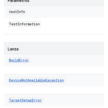
Parámetros
test
Info
Test
Information
Lanza
Build
Error
Device
Not
Available
Exception
Target
Setup
Error