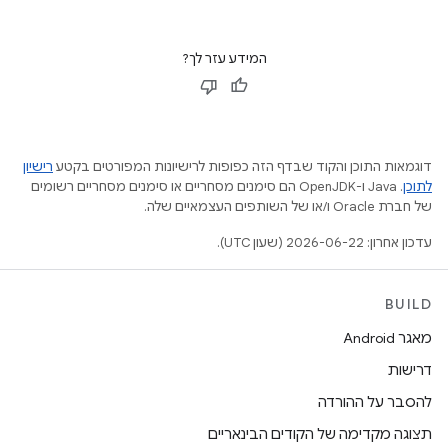
המידע עזר לך?
דוגמאות התוכן והקוד שבדף הזה כפופות לרישיונות המפורטים בקטע
רישיון
לתוכן
.‏ Java ו-OpenJDK הם סימנים מסחריים או סימנים מסחריים רשומים
של חברת Oracle ו/או של השותפים העצמאיים שלה.
עדכון אחרון: 2026-06-22 (שעון UTC).
BUILD
מאגר Android
דרישות
להסבר על ההורדה
תצוגה מקדימה של הקודים הבינאריים