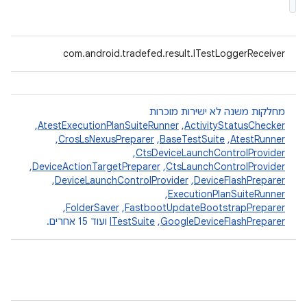
com.android.tradefed.result.ITestLoggerReceiver
מחלקות משנה לא ישירות מוכרות
ActivityStatusChecker
,‏
AtestExecutionPlanSuiteRunner
,‏
AtestRunner
,‏
BaseTestSuite
,‏
CrosLsNexusPreparer
,‏
CtsDeviceLaunchControlProvider
,‏
CtsLaunchControlProvider
,‏
DeviceActionTargetPreparer
,‏
DeviceFlashPreparer
,‏
DeviceLaunchControlProvider
,‏
ExecutionPlanSuiteRunner
,‏
FastbootUpdateBootstrapPreparer
,‏
FolderSaver
,‏
GoogleDeviceFlashPreparer
,‏
ITestSuite
ועוד 15 אחרים.