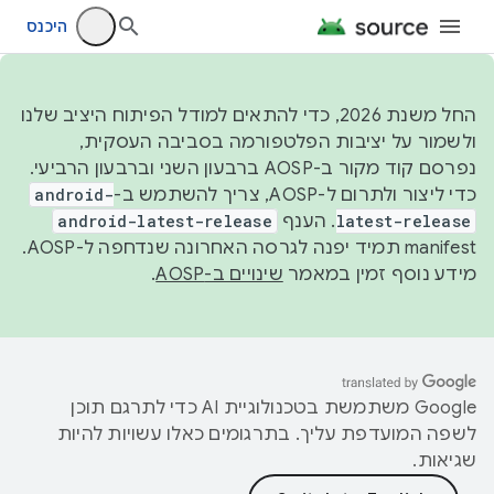
היכנס
החל משנת 2026, כדי להתאים למודל הפיתוח היציב שלנו
ולשמור על יציבות הפלטפורמה בסביבה העסקית,
נפרסם קוד מקור ב-AOSP ברבעון השני וברבעון הרביעי.
כדי ליצור ולתרום ל-AOSP, צריך להשתמש ב-
android-
latest-release
. הענף
android-latest-release
manifest תמיד יפנה לגרסה האחרונה שנדחפה ל-AOSP.
מידע נוסף זמין במאמר
שינויים ב-AOSP
.
‫Google משתמשת בטכנולוגיית AI כדי לתרגם תוכן
לשפה המועדפת עליך. בתרגומים כאלו עשויות להיות
שגיאות.