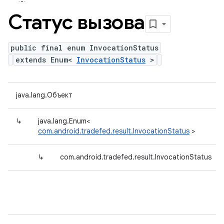
Статус вызова
public final enum InvocationStatus
extends Enum<
InvocationStatus
>
java.lang.Объект
↳
java.lang.Enum<
com.android.tradefed.result.InvocationStatus
>
↳
com.android.tradefed.result.InvocationStatus