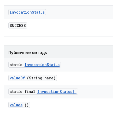
Invocation
Status
SUCCESS
Публичные методы
static
Invocation
Status
value
Of
(String name)
static final
Invocation
Status[]
values
()