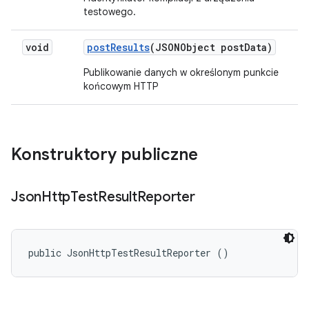
testowego.
void
post
Results
(JSONObject post
Data)
Publikowanie danych w określonym punkcie
końcowym HTTP
Konstruktory publiczne
Json
Http
Test
Result
Reporter
public JsonHttpTestResultReporter ()