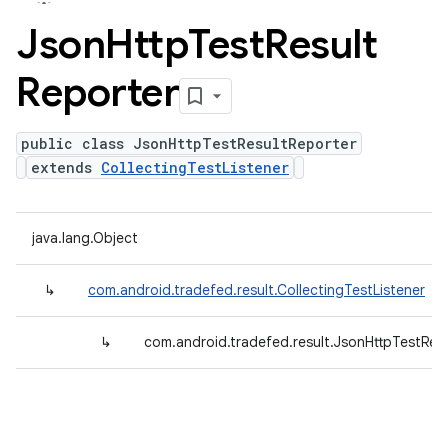
Json
Http
Test
Result
Reporter
public class JsonHttpTestResultReporter
extends
CollectingTestListener
java.lang.Object
↳
com.android.tradefed.result.CollectingTestListener
↳
com.android.tradefed.result.JsonHttpTestRes