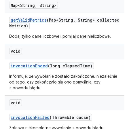
Map<String
,
String>
get
Valid
Metrics
(Map<String
,
String> collected
Metrics)
Dodaj tylko dane liczbowe i pomijaj dane nieliczbowe.
void
invocation
Ended
(long elapsed
Time)
Informuje, że wywołanie zostało zakończone, niezależnie
od tego, czy zakończyło się ono pomyślnie, czy
z powodu błędu.
void
invocation
Failed
(Throwable cause)
Zgłasza niekompletne wywołanie z powodu błędu.