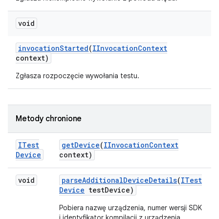
void
invocation
Started
(
IInvocation
Context
context)
Zgłasza rozpoczęcie wywołania testu.
Metody chronione
ITest
get
Device
(
IInvocation
Context
Device
context)
void
parse
Additional
Device
Details
(
ITest
Device
test
Device)
Pobiera nazwę urządzenia, numer wersji SDK
i identyfikator kompilacji z urządzenia