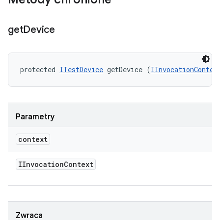
get
Device
protected 
ITestDevice
 getDevice (
IInvocationContex
Parametry
context
IInvocation
Context
Zwraca