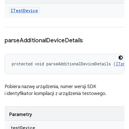
ITest
Device
parse
Additional
Device
Details
protected void parseAdditionalDeviceDetails (
ITest
Pobiera nazwę urządzenia, numer wersji SDK
i identyfikator kompilacji z urządzenia testowego.
Parametry
test
Device