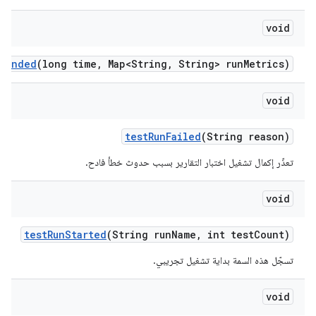
void
n
Ended
(long time
,
Map<String
,
String> run
Metrics)
void
test
Run
Failed
(String reason)
تعذّر إكمال تشغيل اختبار التقارير بسبب حدوث خطأ فادح.
void
test
Run
Started
(String run
Name
,
int test
Count)
تسجّل هذه السمة بداية تشغيل تجريبي.
void