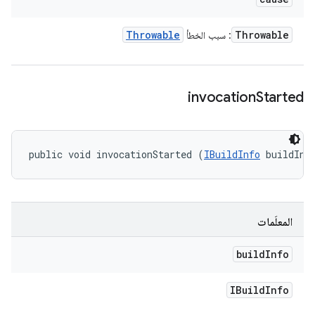
Throwable
Throwable
: سبب الخطأ
invocation
Started
public void invocationStarted (
IBuildInfo
 buildInf
المعلَمات
build
Info
IBuild
Info