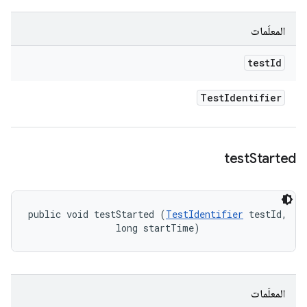
المعلَمات
test
Id
Test
Identifier
test
Started
public void testStarted (
TestIdentifier
 testId, 

                long startTime)
المعلَمات