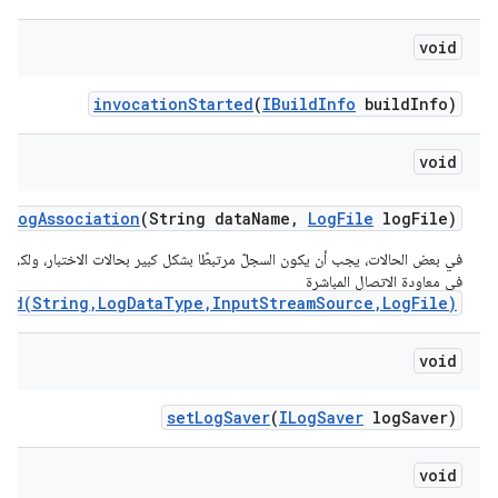
void
invocation
Started
(
IBuild
Info
build
Info)
void
log
Association
(String data
Name
,
Log
File
log
File)
في بعض الحالات، يجب أن يكون السجلّ مرتبطًا بشكل كبير بحالات الاختبار، ولكن لا
في معاودة الاتصال المباشرة
ved(String,LogDataType,InputStreamSource,LogFile)
void
set
Log
Saver
(
ILog
Saver
log
Saver)
void