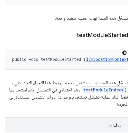
تسجّل هذه السمة نهاية عملية تنفيذ وحدة.
test
Module
Started
public void testModuleStarted (
IInvocationContext
 
تسجّل هذه السمة بداية تشغيل وحدة. يرتبط هذا الإجراء الاحتياطي بـ
testModuleEnded()
وهو اختياري في التسلسل. يتم استخدامها
فقط أثناء عملية تشغيل تستخدم وحدات: أدوات التشغيل المستندة إلى
الحزمة.
المعلَمات