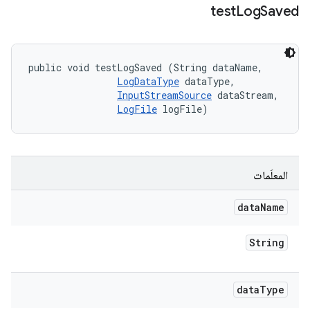
test
Log
Saved
public void testLogSaved (String dataName, 

LogDataType
 dataType, 

InputStreamSource
 dataStream, 

LogFile
 logFile)
المعلَمات
data
Name
String
data
Type