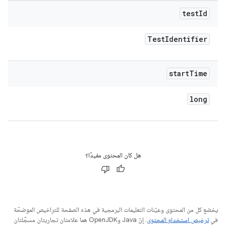
test
Id
Test
Identifier
start
Time
long
هل كان المحتوى مفيدًا؟
يخضع كل من المحتوى وعيّنات التعليمات البرمجية في هذه الصفحة للتراخيص الموضحّة
في
ترخيص استخدام المحتوى
. إنّ Java وOpenJDK هما علامتان تجاريتان مسجَّلتان