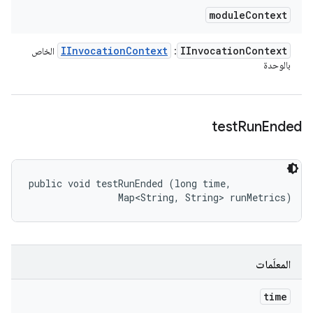
module
Context
IInvocation
Context
IInvocation
Context
:
الخاص
بالوحدة
test
Run
Ended
public void testRunEnded (long time, 

                Map<String, String> runMetrics)
المعلَمات
time