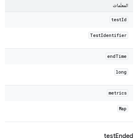
المعلَمات
test
Id
Test
Identifier
end
Time
long
metrics
Map
test
Ended