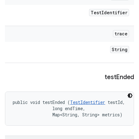
Test
Identifier
trace
String
test
Ended
public void testEnded (
TestIdentifier
 testId, 

                long endTime, 

                Map<String, String> metrics)