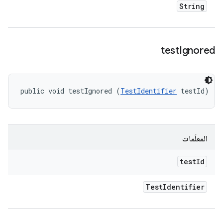
String
test
Ignored
public void testIgnored (
TestIdentifier
 testId)
المعلَمات
test
Id
Test
Identifier