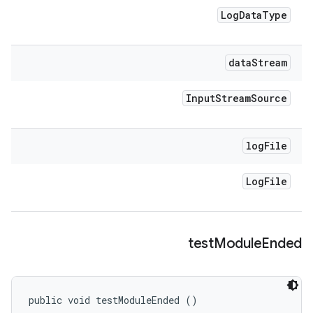
Log
Data
Type
data
Stream
Input
Stream
Source
log
File
Log
File
test
Module
Ended
public void testModuleEnded ()