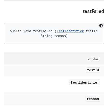
test
Failed
public void testFailed (
TestIdentifier
 testId, 

                String reason)
المعلَمات
test
Id
Test
Identifier
reason