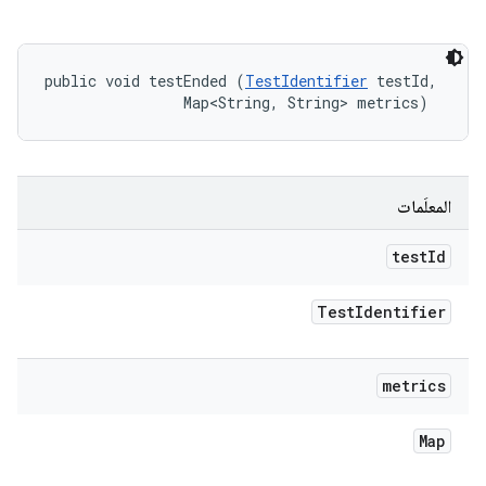
public void testEnded (
TestIdentifier
 testId, 

                Map<String, String> metrics)
المعلَمات
test
Id
Test
Identifier
metrics
Map