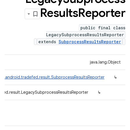
Results
Reporter
public final class
LegacySubprocessResultsReporter
extends
SubprocessResultsReporter
java.lang.Object
om.android.tradefed.result.SubprocessResultsReporter
↳
efed.result.LegacySubprocessResultsReporter
↳