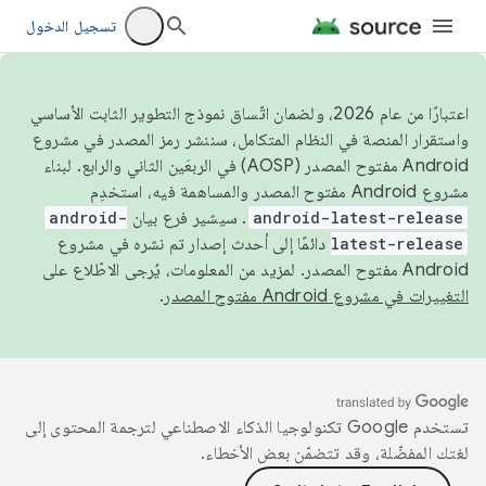
تسجيل الدخول
اعتبارًا من عام 2026، ولضمان اتّساق نموذج التطوير الثابت الأساسي
واستقرار المنصة في النظام المتكامل، سننشر رمز المصدر في مشروع
Android مفتوح المصدر (AOSP) في الربعَين الثاني والرابع. لبناء
مشروع Android مفتوح المصدر والمساهمة فيه، استخدِم
android-latest-release
. سيشير فرع بيان
android-
latest-release
دائمًا إلى أحدث إصدار تم نشره في مشروع
Android مفتوح المصدر. لمزيد من المعلومات، يُرجى الاطّلاع على
التغييرات في مشروع Android مفتوح المصدر
.
تستخدم Google تكنولوجيا الذكاء الاصطناعي لترجمة المحتوى إلى
لغتك المفضّلة، وقد تتضمّن بعض الأخطاء.