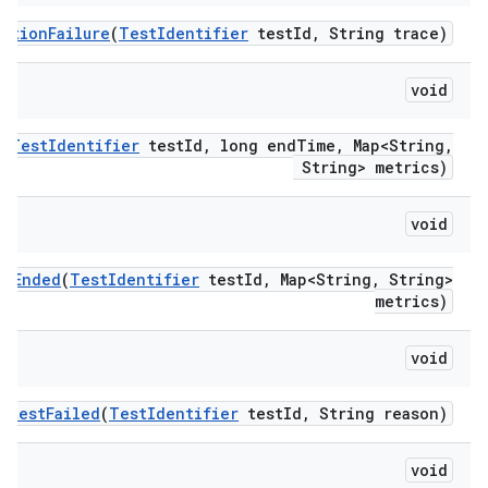
mption
Failure
(
Test
Identifier
test
Id
,
String trace)
void
d
(
Test
Identifier
test
Id
,
long end
Time
,
Map<String
,
String> metrics)
void
st
Ended
(
Test
Identifier
test
Id
,
Map<String
,
String>
metrics)
void
test
Failed
(
Test
Identifier
test
Id
,
String reason)
void