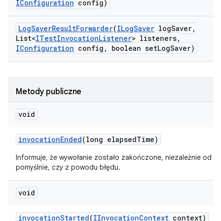
IConfiguration
config)
Log
Saver
Result
Forwarder
(
ILog
Saver
log
Saver
,
List<
ITest
Invocation
Listener
> listeners
,
IConfiguration
config
,
boolean set
Log
Saver)
Metody publiczne
void
invocation
Ended
(long elapsed
Time)
Informuje, że wywołanie zostało zakończone, niezależnie od t
pomyślnie, czy z powodu błędu.
void
invocation
Started
(
IInvocation
Context
context)