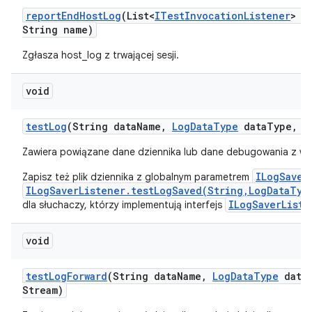
report
End
Host
Log
(List<
ITest
Invocation
Listener
> l
String name)
Zgłasza host_log z trwającej sesji.
void
test
Log
(String data
Name
,
Log
Data
Type
data
Type
,
I
Zawiera powiązane dane dziennika lub dane debugowania z wy
ILogSaver
Zapisz też plik dziennika z globalnym parametrem
ILogSaverListener.testLogSaved(String,LogDataTyp
ILogSaverListe
dla słuchaczy, którzy implementują interfejs
void
test
Log
Forward
(String data
Name
,
Log
Data
Type
data
Stream)