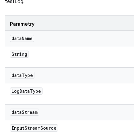
testLog.
Parametry
data
Name
String
data
Type
Log
Data
Type
data
Stream
Input
Stream
Source