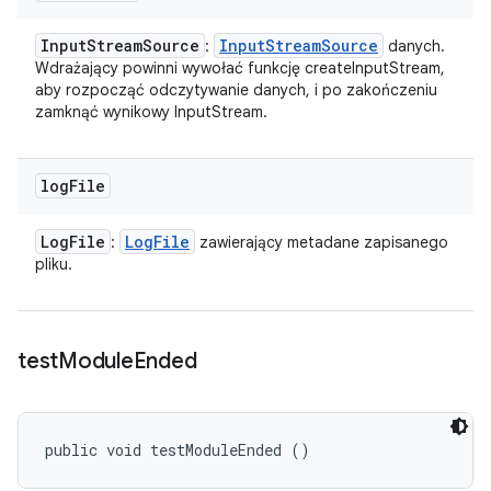
Input
Stream
Source
Input
Stream
Source
:
danych.
Wdrażający powinni wywołać funkcję createInputStream,
aby rozpocząć odczytywanie danych, i po zakończeniu
zamknąć wynikowy InputStream.
log
File
Log
File
Log
File
:
zawierający metadane zapisanego
pliku.
test
Module
Ended
public void testModuleEnded ()