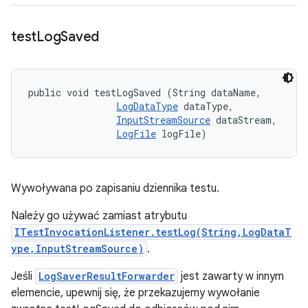
test
Log
Saved
public void testLogSaved (String dataName, 

LogDataType
 dataType, 

InputStreamSource
 dataStream, 

LogFile
 logFile)
Wywoływana po zapisaniu dziennika testu.
Należy go używać zamiast atrybutu
ITestInvocationListener.testLog(String,LogDataT
ype,InputStreamSource)
.
Jeśli
LogSaverResultForwarder
jest zawarty w innym
elemencie, upewnij się, że przekazujemy wywołanie