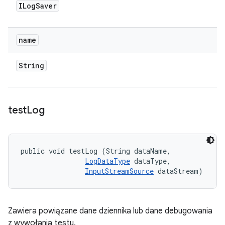
ILog
Saver
name
String
test
Log
public void testLog (String dataName, 

LogDataType
 dataType, 

InputStreamSource
 dataStream)
Zawiera powiązane dane dziennika lub dane debugowania
z wywołania testu.