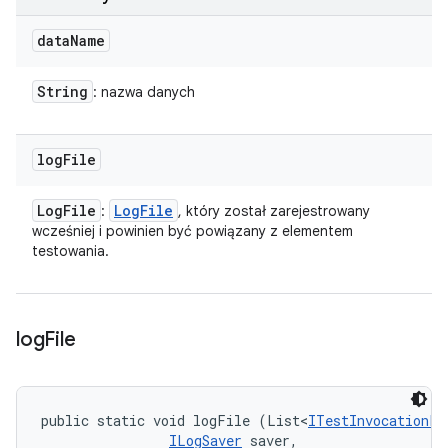
data
Name
String
: nazwa danych
log
File
Log
File
Log
File
:
, który został zarejestrowany
wcześniej i powinien być powiązany z elementem
testowania.
log
File
public static void logFile (List<
ITestInvocationLi
ILogSaver
 saver, 
