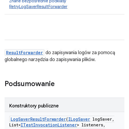
Znane bezpośrednie podklasy
RetryLogSaverResultForwarder
ResultForwarder
do zapisywania logów za pomocą
globalnego narzędzia do zapisywania plików.
Podsumowanie
Konstruktory publiczne
Log
Saver
Result
Forwarder
(
ILog
Saver
log
Saver
,
List<
ITest
Invocation
Listener
> listeners
,