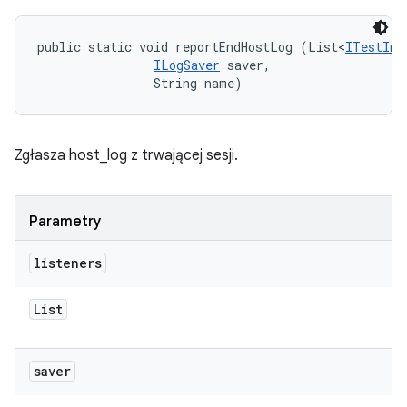
public static void reportEndHostLog (List<
ITestInv
ILogSaver
 saver, 

                String name)
Zgłasza host_log z trwającej sesji.
Parametry
listeners
List
saver