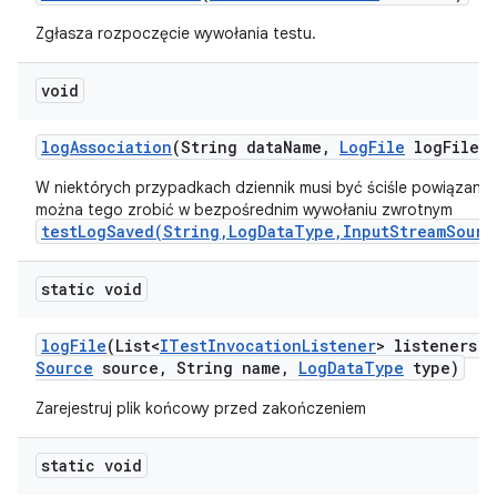
Zgłasza rozpoczęcie wywołania testu.
void
log
Association
(String data
Name
,
Log
File
log
File)
W niektórych przypadkach dziennik musi być ściśle powiązany 
można tego zrobić w bezpośrednim wywołaniu zwrotnym
testLogSaved(String,LogDataType,InputStreamSourc
static void
log
File
(List<
ITest
Invocation
Listener
> listeners
,
Source
source
,
String name
,
Log
Data
Type
type)
Zarejestruj plik końcowy przed zakończeniem
static void