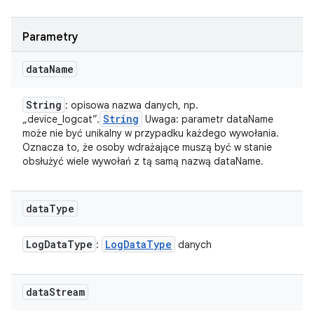
Parametry
data
Name
String
: opisowa nazwa danych, np.
String
„device_logcat”.
Uwaga: parametr dataName
może nie być unikalny w przypadku każdego wywołania.
Oznacza to, że osoby wdrażające muszą być w stanie
obsłużyć wiele wywołań z tą samą nazwą dataName.
data
Type
Log
Data
Type
Log
Data
Type
:
danych
data
Stream