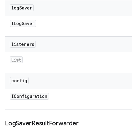
log
Saver
ILog
Saver
listeners
List
config
IConfiguration
Log
Saver
Result
Forwarder