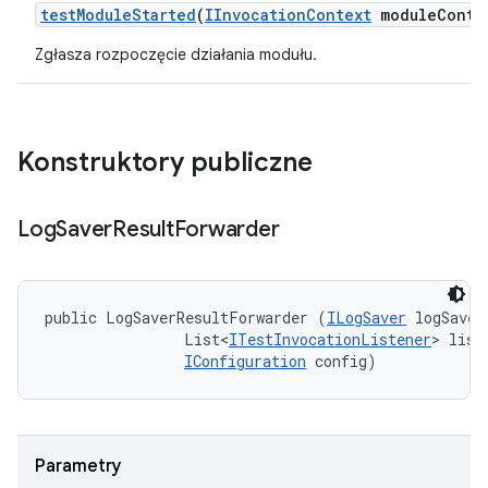
test
Module
Started
(
IInvocation
Context
module
Conte
Zgłasza rozpoczęcie działania modułu.
Konstruktory publiczne
Log
Saver
Result
Forwarder
public LogSaverResultForwarder (
ILogSaver
 logSaver,
                List<
ITestInvocationListener
> liste
IConfiguration
 config)
Parametry