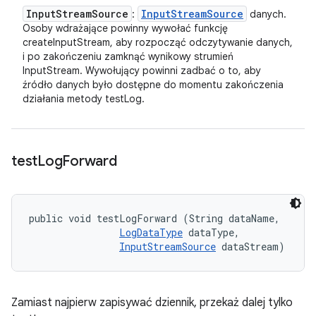
Input
Stream
Source
Input
Stream
Source
:
danych.
Osoby wdrażające powinny wywołać funkcję
createInputStream, aby rozpocząć odczytywanie danych,
i po zakończeniu zamknąć wynikowy strumień
InputStream. Wywołujący powinni zadbać o to, aby
źródło danych było dostępne do momentu zakończenia
działania metody testLog.
test
Log
Forward
public void testLogForward (String dataName, 

LogDataType
 dataType, 

InputStreamSource
 dataStream)
Zamiast najpierw zapisywać dziennik, przekaż dalej tylko