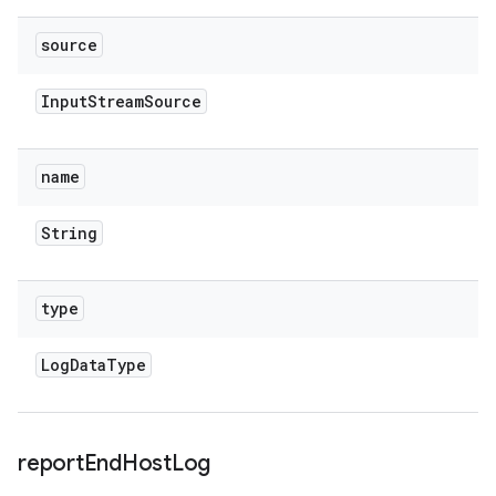
source
Input
Stream
Source
name
String
type
Log
Data
Type
report
End
Host
Log