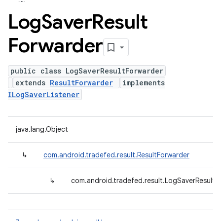
Log
Saver
Result
Forwarder
public class LogSaverResultForwarder
extends
ResultForwarder
implements
ILogSaverListener
java.lang.Object
↳
com.android.tradefed.result.ResultForwarder
↳
com.android.tradefed.result.LogSaverResultF