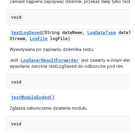
Zamiast najpierw zapisywać dziennik, przekaż dalej tylko testL
void
test
Log
Saved
(String data
Name
,
Log
Data
Type
data
Ty
Stream
,
Log
File
log
File)
Wywoływana po zapisaniu dziennika testu.
LogSaverResultForwarder
Jeśli
jest zawarty w innym elemen
wywołanie zwrotne testLogSaved do odbiorców pod nim.
void
test
Module
Ended
()
Zgłasza zakończenie działania modułu.
void