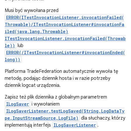
Musi być wywołana przed
ERROR(ITestInvocationListener.invocationFailed(
Throwable)/ITestInvocationListener#invocationFa
iled(java.lang.Throwable)
ITestInvocationListener.invocationFailed(Throwab
le))
lub
ERROR(/ITestInvocationListener#invocationEnded(
long))
Platforma TradeFederation automatycznie wywoła tę
metodę, podając dziennik hosta i w razie potrzeby
dziennik logcat urządzenia.
Zapisz też plik dziennika z globalnym parametrem
ILogSaver
i wywołaniem
ILogSaverListener.testLogSaved(String,LogDataTy
pe,InputStreamSource,LogFile)
dla słuchaczy, którzy
implementują interfejs
ILogSaverListener
.