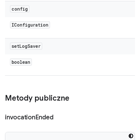
config
IConfiguration
set
Log
Saver
boolean
Metody publiczne
invocation
Ended