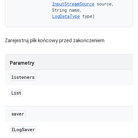
InputStreamSource
 source, 

                String name, 

LogDataType
 type)
Zarejestruj plik końcowy przed zakończeniem
Parametry
listeners
List
saver
ILog
Saver