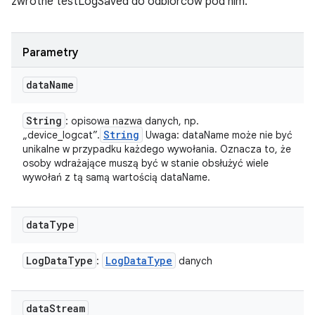
zwrotne testLogSaved do odbiorców pod nim.
Parametry
data
Name
String
: opisowa nazwa danych, np.
String
„device_logcat”.
Uwaga: dataName może nie być
unikalne w przypadku każdego wywołania. Oznacza to, że
osoby wdrażające muszą być w stanie obsłużyć wiele
wywołań z tą samą wartością dataName.
data
Type
Log
Data
Type
Log
Data
Type
:
danych
data
Stream