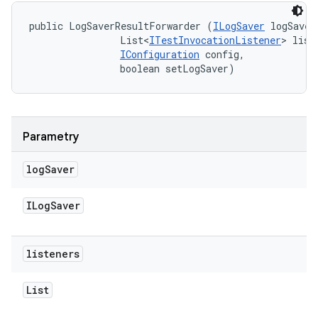
public LogSaverResultForwarder (
ILogSaver
 logSaver,
                List<
ITestInvocationListener
> liste
IConfiguration
 config, 

                boolean setLogSaver)
Parametry
log
Saver
ILog
Saver
listeners
List