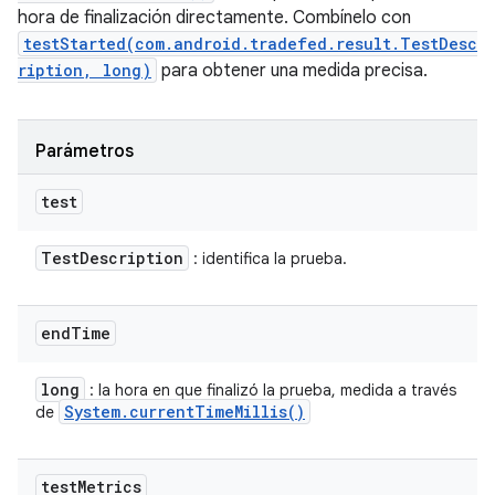
hora de finalización directamente. Combínelo con
testStarted(com.android.tradefed.result.TestDesc
ription, long)
para obtener una medida precisa.
Parámetros
test
Test
Description
: identifica la prueba.
end
Time
long
: la hora en que finalizó la prueba, medida a través
System
.
current
Time
Millis(
)
de
test
Metrics