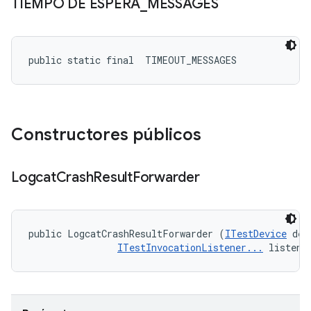
TIEMPO DE ESPERA
_
MESSAGES
public static final 
 TIMEOUT_MESSAGES
Constructores públicos
Logcat
Crash
Result
Forwarder
public LogcatCrashResultForwarder (
ITestDevice
 dev
ITestInvocationListener...
 listene