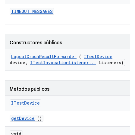
TIMEOUT
_
MESSAGES
Constructores públicos
Logcat
Crash
Result
Forwarder
(
ITest
Device
device
,
ITest
Invocation
Listener
.
.
.
listeners)
Métodos públicos
ITest
Device
get
Device
()
void