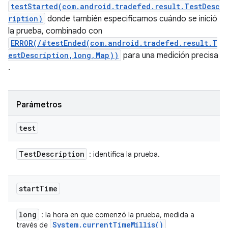
testStarted(com.android.tradefed.result.TestDesc
ription)
donde también especificamos cuándo se inició
la prueba, combinado con
ERROR(/#testEnded(com.android.tradefed.result.T
estDescription,long,Map))
para una medición precisa
.
Parámetros
test
Test
Description
: identifica la prueba.
start
Time
long
: la hora en que comenzó la prueba, medida a
System
.
current
Time
Millis(
)
través de