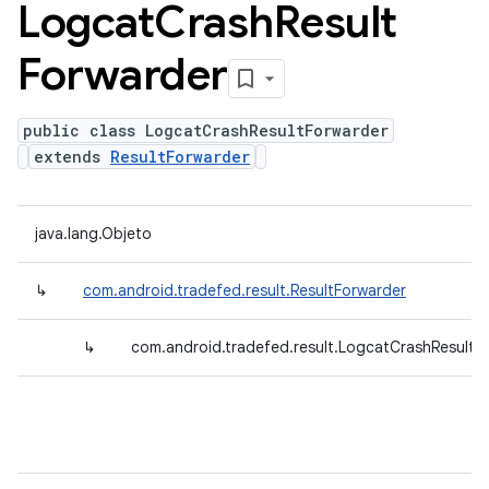
Logcat
Crash
Result
Forwarder
public class LogcatCrashResultForwarder
extends
ResultForwarder
java.lang.Objeto
↳
com.android.tradefed.result.ResultForwarder
↳
com.android.tradefed.result.LogcatCrashResultF