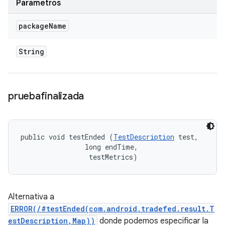
Parámetros
package
Name
String
pruebafinalizada
public void testEnded (
TestDescription
 test, 

                long endTime, 

 testMetrics)
Alternativa a
ERROR(/#testEnded(com.android.tradefed.result.T
estDescription,Map))
donde podemos especificar la