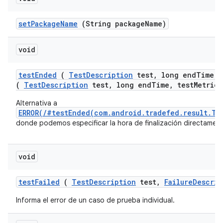
set
Package
Name
(String package
Name)
void
test
Ended
(
Test
Description
test
,
long end
Time
,
(
TestDescription
test, long endTime, testMetrics
Alternativa a
ERROR(/#testEnded(com.android.tradefed.result.Te
donde podemos especificar la hora de finalización directament
void
test
Failed
(
Test
Description
test
,
Failure
Descrip
Informa el error de un caso de prueba individual.