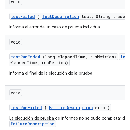
void
test
Failed
(
Test
Description
test
,
String trace)
Informa el error de un caso de prueba individual.
void
test
Run
Ended
(long elapsed
Time
,
run
Metrics)
tes
elapsedTime, runMetrics)
Informa el final de la ejecución de la prueba.
void
test
Run
Failed
(
Failure
Description
error)
La ejecución de prueba de informes no se pudo completar debi
FailureDescription
.