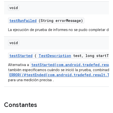
void
test
Run
Failed
(String error
Message)
La ejecución de prueba de informes no se pudo completar debid
void
test
Started
(
Test
Description
test
,
long start
Ti
testStarted(com.android.tradefed.resul
Alternativa a
también especificamos cuándo se inició la prueba, combinado
ERROR(/#testEnded(com.android.tradefed.result.Te
para una medición precisa .
Constantes