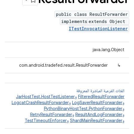
public class ResultForwarder
implements
extends Object
ITestInvocationListener
java.lang.Object
com.android.tradefed.result.ResultForwarder
↳
الفئات الفرعية المباشرة المعروفة
FilteredResultForwarder
و
JarHostTest.HostTestListener
و
LogSaverResultForwarder
و
LogcatCrashResultForwarder
و
PythonBinaryHostTest.PythonForwarder
و
ResultAndLogForwarder
و
RetryResultForwarder
و
ShardMainResultForwarder
و
TestTimeoutEnforcer