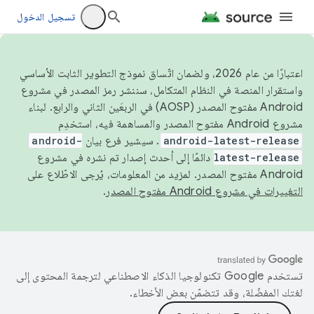
تسجيل الدخول
اعتبارًا من عام 2026، ولضمان اتّساق نموذج التطوير الثابت الأساسي
واستقرار المنصة في النظام المتكامل، سننشر رمز المصدر في مشروع
Android مفتوح المصدر (AOSP) في الربعَين الثاني والرابع. لبناء
مشروع Android مفتوح المصدر والمساهمة فيه، استخدِم
android-latest-release
. سيشير فرع بيان
android-
latest-release
دائمًا إلى أحدث إصدار تم نشره في مشروع
Android مفتوح المصدر. لمزيد من المعلومات، يُرجى الاطّلاع على
التغييرات في مشروع Android مفتوح المصدر
.
تستخدم Google تكنولوجيا الذكاء الاصطناعي لترجمة المحتوى إلى
لغتك المفضّلة، وقد تتضمّن بعض الأخطاء.