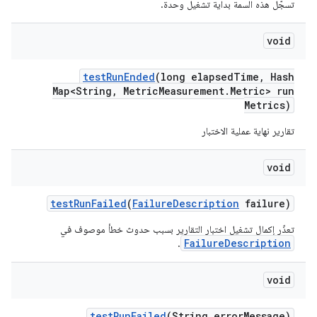
تسجّل هذه السمة بداية تشغيل وحدة.
void
test
Run
Ended
(long elapsed
Time
,
Hash
Map<String
,
Metric
Measurement
.
Metric> run
Metrics)
تقارير نهاية عملية الاختبار
void
test
Run
Failed
(
Failure
Description
failure)
تعذّر إكمال تشغيل اختبار التقارير بسبب حدوث خطأ موصوف في
FailureDescription
.
void
test
Run
Failed
(String error
Message)