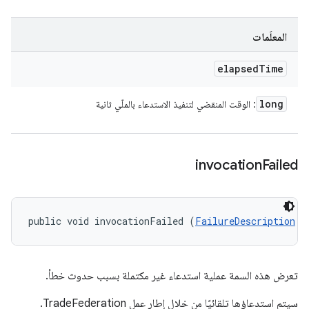
المعلَمات
elapsed
Time
long
: الوقت المنقضي لتنفيذ الاستدعاء بالملّي ثانية
invocation
Failed
public void invocationFailed (
FailureDescription
 f
تعرض هذه السمة عملية استدعاء غير مكتملة بسبب حدوث خطأ.
سيتم استدعاؤها تلقائيًا من خلال إطار عمل TradeFederation.