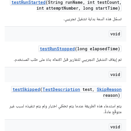
test
Run
Started
(String run
Name
,
int test
Count
,
int attempt
Number
,
long start
Time)
تسجّل هذه السمة بداية تشغيل تجريبي.
void
test
Run
Stopped
(long elapsed
Time)
تم إيقاف التشغيل التجريبي للتقارير قبل اكتماله بناءً على طلب المستخدم.
void
test
Skipped
(
Test
Description
test
,
Skip
Reason
reason)
يتم استدعاء هذه الطريقة عندما يتم تخطّي اختبار ولم يتم تنفيذه لسبب غير
متوقّع عادةً.
void