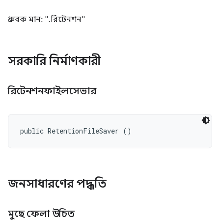
ধ্রুবক মান: ".রিটেনশন"
সরকারি নির্মাণকারী
রিটেনশনফাইলসেভার
public RetentionFileSaver ()
জনসাধারণের পদ্ধতি
মুছে ফেলা উচিত