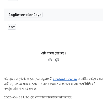
log
Retention
Days
int
এটি কাজে লেগেছে?
এই পৃষ্ঠার কন্টেন্ট ও কোডের নমুনাগুলি
Content License
-এ বর্ণিত লাইসেন্সের
অধীনস্থ। Java এবং OpenJDK হল Oracle এবং/অথবা তার অ্যাফিলিয়েট
সংস্থার রেজিস্টার্ড ট্রেডমার্ক।
2026-06-22 UTC-তে শেষবার আপডেট করা হয়েছে।