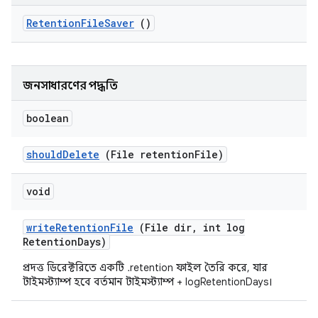
Retention
File
Saver
()
জনসাধারণের পদ্ধতি
boolean
should
Delete
(File retention
File)
void
write
Retention
File
(File dir
,
int log
Retention
Days)
প্রদত্ত ডিরেক্টরিতে একটি .retention ফাইল তৈরি করে, যার
টাইমস্ট্যাম্প হবে বর্তমান টাইমস্ট্যাম্প + logRetentionDays।