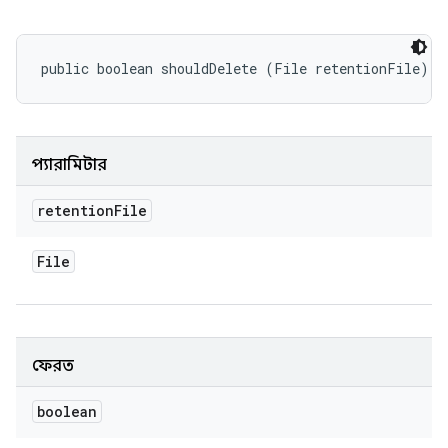
public boolean shouldDelete (File retentionFile)
প্যারামিটার
retention
File
File
ফেরত
boolean