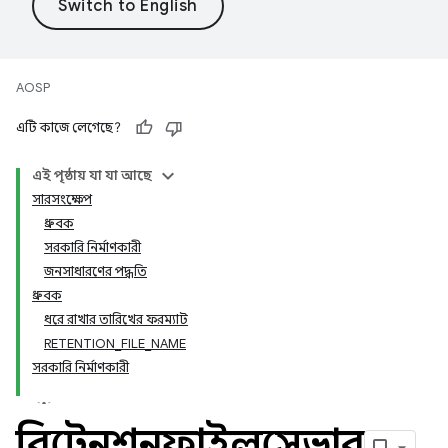
AOSP
এটি কাজে লেগেছে?
এই পৃষ্ঠায় যা যা আছে
সারসংক্ষেপ
ধ্রুবক
সরকারি নির্মাণকারী
জনসাধারণের পদ্ধতি
ধ্রুবক
ধরে রাখার তারিখের ফরম্যাট
RETENTION_FILE_NAME
সরকারি নির্মাণকারী
রিটেনশনফাইলসেভার