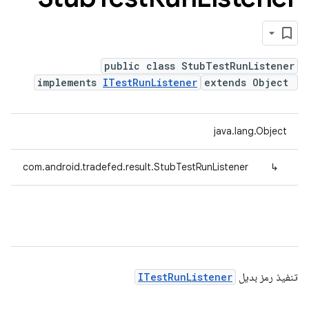
public class StubTestRunListener
implements
ITestRunListener
extends Object
java.lang.Object
com.android.tradefed.result.StubTestRunListener
↳
تنفيذ رمز بديل
ITestRunListener