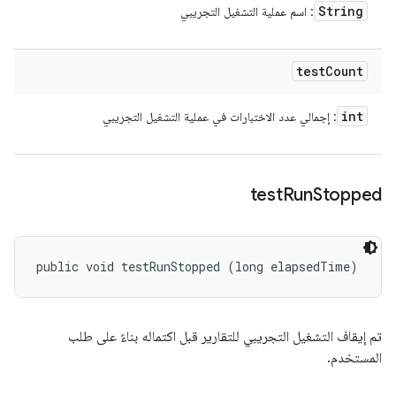
String
: اسم عملية التشغيل التجريبي
test
Count
int
: إجمالي عدد الاختبارات في عملية التشغيل التجريبي
test
Run
Stopped
public void testRunStopped (long elapsedTime)
تم إيقاف التشغيل التجريبي للتقارير قبل اكتماله بناءً على طلب
المستخدم.