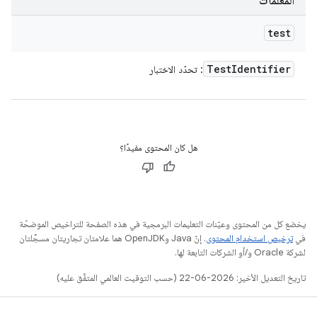
المعلَمات
test
Test
Identifier
: تحدّد الاختبار
هل كان المحتوى مفيدًا؟
يخضع كل من المحتوى وعيّنات التعليمات البرمجية في هذه الصفحة للتراخيص الموضحّة
في
ترخيص استخدام المحتوى
. إنّ Java وOpenJDK هما علامتان تجاريتان مسجَّلتان
لشركة Oracle و/أو الشركات التابعة لها.
تاريخ التعديل الأخير: 2026-06-22 (حسب التوقيت العالمي المتفَّق عليه)