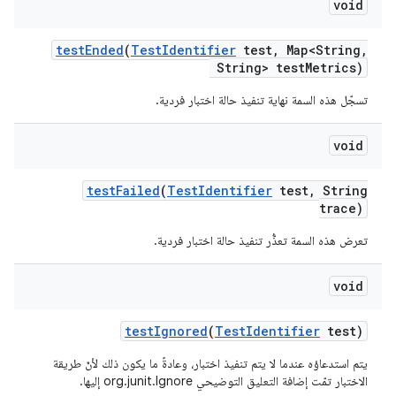
void
test
Ended
(
Test
Identifier
test
,
Map<String
,
String> test
Metrics)
تسجّل هذه السمة نهاية تنفيذ حالة اختبار فردية.
void
test
Failed
(
Test
Identifier
test
,
String
trace)
تعرض هذه السمة تعذُّر تنفيذ حالة اختبار فردية.
void
test
Ignored
(
Test
Identifier
test)
يتم استدعاؤه عندما لا يتم تنفيذ اختبار، وعادةً ما يكون ذلك لأنّ طريقة
الاختبار تمّت إضافة التعليق التوضيحي org.junit.Ignore إليها.