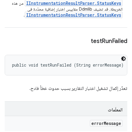
IInstrumentation
Result
Parser
.
Status
Keys
من هذه
الخريطة. قد تضيف Ddmlib مقاييس اختبار إضافية محدّدة في
IInstrumentation
Result
Parser
.
Status
Keys
.
test
Run
Failed
public void testRunFailed (String errorMessage)
تعذّر إكمال تشغيل اختبار التقارير بسبب حدوث خطأ فادح.
المعلَمات
error
Message