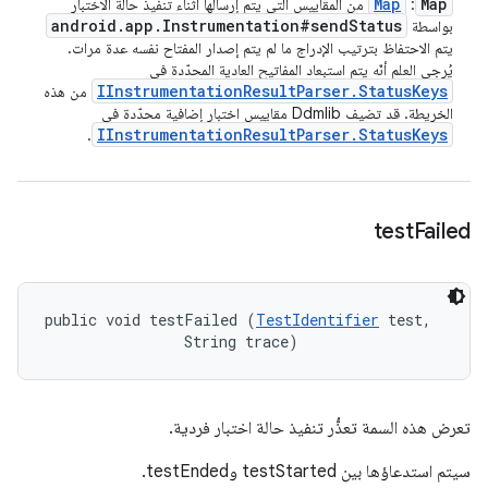
Map
Map
:
من المقاييس التي يتم إرسالها أثناء تنفيذ حالة الاختبار
android
.
app
.
Instrumentation#send
Status
بواسطة
يتم الاحتفاظ بترتيب الإدراج ما لم يتم إصدار المفتاح نفسه عدة مرات.
يُرجى العلم أنّه يتم استبعاد المفاتيح العادية المحدّدة في
IInstrumentation
Result
Parser
.
Status
Keys
من هذه
الخريطة. قد تضيف Ddmlib مقاييس اختبار إضافية محدّدة في
IInstrumentation
Result
Parser
.
Status
Keys
.
test
Failed
public void testFailed (
TestIdentifier
 test, 

                String trace)
تعرض هذه السمة تعذُّر تنفيذ حالة اختبار فردية.
سيتم استدعاؤها بين testStarted وtestEnded.