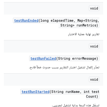
void
test
Run
Ended
(long elapsed
Time
,
Map<String
,
String> run
Metrics)
تقارير نهاية عملية الاختبار
void
test
Run
Failed
(String error
Message)
تعذّر إكمال تشغيل اختبار التقارير بسبب حدوث خطأ فادح.
void
test
Run
Started
(String run
Name
,
int test
Count)
تسجّل هذه السمة بداية تشغيل تجريبي.