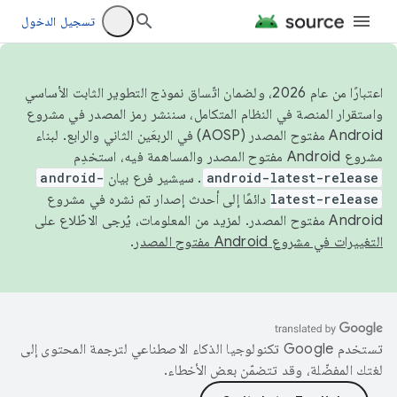
تسجيل الدخول
اعتبارًا من عام 2026، ولضمان اتّساق نموذج التطوير الثابت الأساسي
واستقرار المنصة في النظام المتكامل، سننشر رمز المصدر في مشروع
Android مفتوح المصدر (AOSP) في الربعَين الثاني والرابع. لبناء
مشروع Android مفتوح المصدر والمساهمة فيه، استخدِم
android-latest-release
. سيشير فرع بيان
android-
latest-release
دائمًا إلى أحدث إصدار تم نشره في مشروع
Android مفتوح المصدر. لمزيد من المعلومات، يُرجى الاطّلاع على
التغييرات في مشروع Android مفتوح المصدر
.
تستخدم Google تكنولوجيا الذكاء الاصطناعي لترجمة المحتوى إلى
لغتك المفضّلة، وقد تتضمّن بعض الأخطاء.