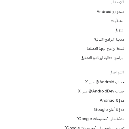
الإصدار
مستودع Android
المتطلّبات
التنزيل
معاينة البرامج الثنائية
نسخة برامج الجهة المصنِّعة
البرامج الثنائية لبرنامج التشغيل
التواصل
حساب ‎@Android على X
حساب ‎@AndroidDev على X
مدوّنة Android
مدوّنة أمان Google
منصّة على "مجموعات Google"
تطوير البرامج على "مجموعات Google"