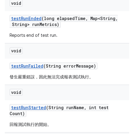
void
test
Run
Ended
(long elapsed
Time
,
Map<String
,
String> run
Metrics)
Reports end of test run.
void
test
Run
Failed
(String error
Message)
發生嚴重錯誤，因此無法完成報表測試執行。
void
test
Run
Started
(String run
Name
,
int test
Count)
回報測試執行的開始。