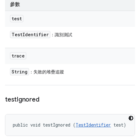
參數
test
Test
Identifier
：識別測試
trace
String
：失敗的堆疊追蹤
test
Ignored
public void testIgnored (
TestIdentifier
 test)