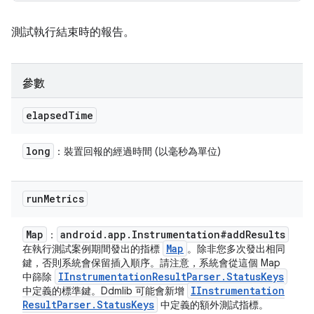
測試執行結束時的報告。
參數
elapsed
Time
long
：裝置回報的經過時間 (以毫秒為單位)
run
Metrics
Map
android
.
app
.
Instrumentation#add
Results
：
Map
在執行測試案例期間發出的指標
。除非您多次發出相同
鍵，否則系統會保留插入順序。請注意，系統會從這個 Map
IInstrumentation
Result
Parser
.
Status
Keys
中篩除
IInstrumentation
中定義的標準鍵。Ddmlib 可能會新增
Result
Parser
.
Status
Keys
中定義的額外測試指標。