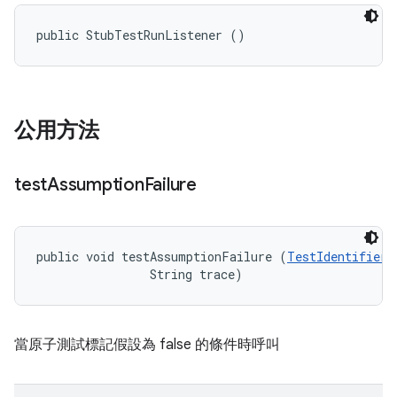
public StubTestRunListener ()
公用方法
test
Assumption
Failure
public void testAssumptionFailure (
TestIdentifier
 
                String trace)
當原子測試標記假設為 false 的條件時呼叫