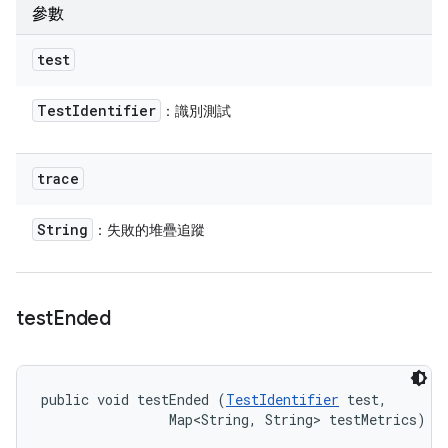
參數
test
Test
Identifier
：識別測試
trace
String
：失敗的堆疊追蹤
test
Ended
public void testEnded (
TestIdentifier
 test, 

                Map<String, String> testMetrics)