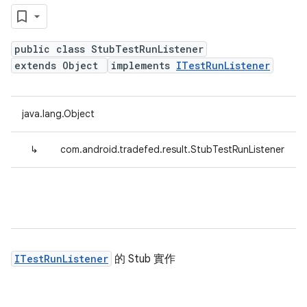
public class StubTestRunListener
extends Object
implements
ITestRunListener
java.lang.Object
↳
com.android.tradefed.result.StubTestRunListener
ITestRunListener
的 Stub 實作