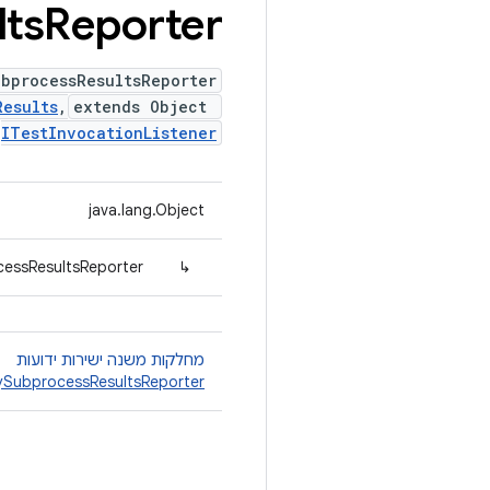
lts
Reporter
ubprocessResultsReporter
Results
,
extends Object
ITestInvocationListener
java.lang.Object
cessResultsReporter
↳
מחלקות משנה ישירות ידועות
ySubprocessResultsReporter