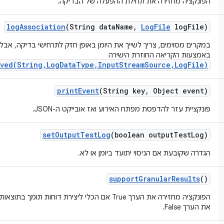
הפונקציה מחזירה את תחילת ההפעלה של הבדיקה.
log
Association
(String data
Name
,
Log
File
log
File)
במקרים מסוימים, צריך לשייך את היומן באופן חזק לתרחישי בדיקה, אב
באמצעות הקריאה החוזרת הישירה
aved(String,LogDataType,InputStreamSource,LogFile)
print
Event
(String key
,
Object event)
פונקציית עזר להדפסת מפתח האירוע ואז אובייקט ה-JSON.
set
Output
Test
Log
(boolean output
Test
Log)
הגדרה שקובעת אם הניסוי יתועד ביומן או לא.
support
Granular
Results
()
הפונקציה מחזירה את הערך True אם הכלי ליצירת דוחות
את הערך False.