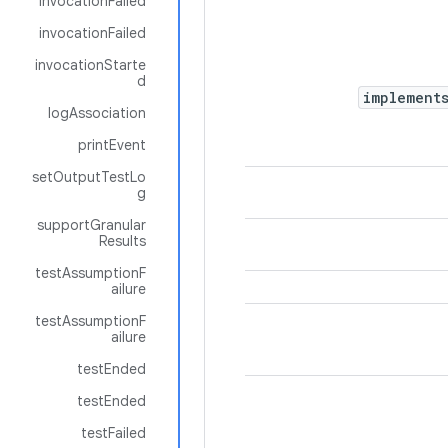
invocationFailed
invocationFailed
invocationStarte
d
implement
logAssociation
printEvent
setOutputTestLo
g
supportGranular
Results
testAssumptionF
ailure
testAssumptionF
ailure
testEnded
testEnded
testFailed