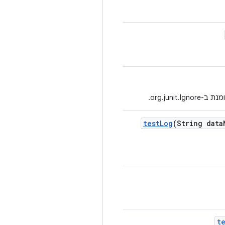
org.jun.
test
Log
(String data
t