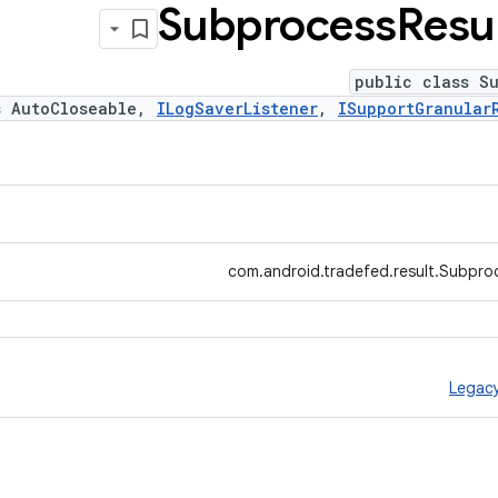
Subprocess
Resu
public class S
s AutoCloseable,
ILogSaverListener
,
ISupportGranular
com.android.tradefed.result.Subpro
Legac