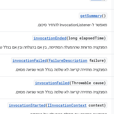
get
Summary
()
מאפשר ל-InvocationListener להחזיר סיכום.
invocation
Ended
(long elapsed
Time)
הפונקציה מדווחת שההפעלה הסתיימה, בין אם בהצלחה ובין אם בגלל ש
invocation
Failed
(
Failure
Description
failure)
הפונקציה מחזירה קריאה לא שלמה בגלל תנאי שגיאה מסוים.
invocation
Failed
(Throwable cause)
הפונקציה מחזירה קריאה לא שלמה בגלל תנאי שגיאה מסוים.
invocation
Started
(
IInvocation
Context
context)