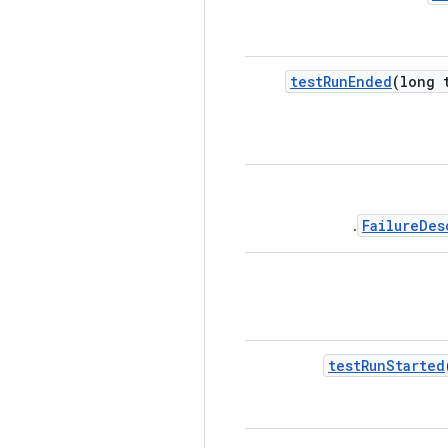
test
Run
Ended
(long 
FailureDes
.
test
Run
Started