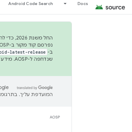
Android Code Search
Docs
החל משנת
ב-
oid-latest-release
שנדחפה ל-AOSP. מידע נוסף זמין במאמר
המועדפת עליך. בתרגומים
AOSP