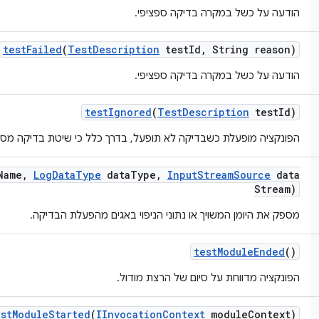
הודעה על כשל במקרה בדיקה ספציפי.
test
Failed
(
Test
Description
test
Id
,
String reason)
הודעה על כשל במקרה בדיקה ספציפי.
test
Ignored
(
Test
Description
test
Id)
הפונקציה מופעלת כשבדיקה לא תופעל, בדרך כלל כי שיטת בדיקה מסומנת ב-it.Ignore
Name
,
Log
Data
Type
data
Type
,
Input
Stream
Source
data
Stream)
מספק את היומן המשויך או נתוני הניפוי באגים מהפעלת הבדיקה.
test
Module
Ended
()
הפונקציה מדווחת על סיום של הרצת מודול.
est
Module
Started
(
IInvocation
Context
module
Context)