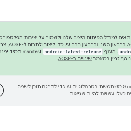
 2026, כדי להתאים למודל הפיתוח היציב שלנו ולשמור על יציבות הפלט
נפרסם קוד מקור ב-AOSP 
andr
. הענף
android-latest-release
manifest תמי
שינויים ב-AOSP
.
‫Google משתמשת בטכנולוגיית AI כדי לתרגם תוכן לשפה
 כאלו עשויות להיות שגיאות.