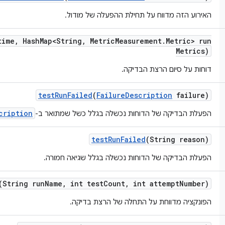
האירוע הזה מדווח על תחילת ההפעלה של מודול.
time
,
Hash
Map<String
,
Metric
Measurement
.
Metric> run
Metrics)
דוחות על סיום הרצת הבדיקה.
test
Run
Failed
(
Failure
Description
failure)
cription
הפעלת הבדיקה של הדוחות נכשלה בגלל כשל שמתואר ב-
test
Run
Failed
(String reason)
הפעלת הבדיקה של הדוחות נכשלה בגלל שגיאה חמורה.
(String run
Name
,
int test
Count
,
int attempt
Number)
הפונקציה מדווחת על התחלה של הרצת בדיקה.