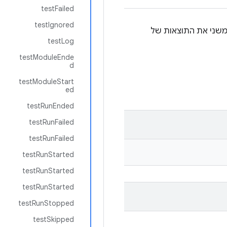
testFailed
testIgnored
להעביר מהתהליך המשני את התוצאות של
testLog
testModuleEnde
d
testModuleStart
ed
testRunEnded
testRunFailed
testRunFailed
testRunStarted
testRunStarted
testRunStarted
testRunStopped
testSkipped