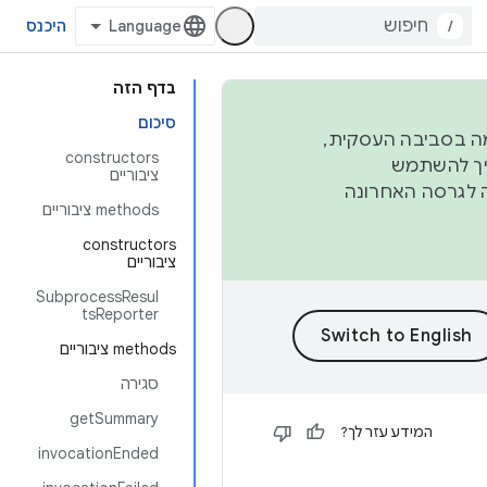
/
היכנס
בדף הזה
סיכום
פורמה בסביבה העסקית,
‫constructors
ברבעון השני וברבעון הרביעי. כדי ליצור ולתרום ל-AOSP, צריך להשתמש
ציבוריים
ד יפנה לגרסה האחרונה
‫methods ציבוריים
‫constructors
ציבוריים
SubprocessResul
tsReporter
‫methods ציבוריים
סגירה
getSummary
המידע עזר לך?
invocationEnded