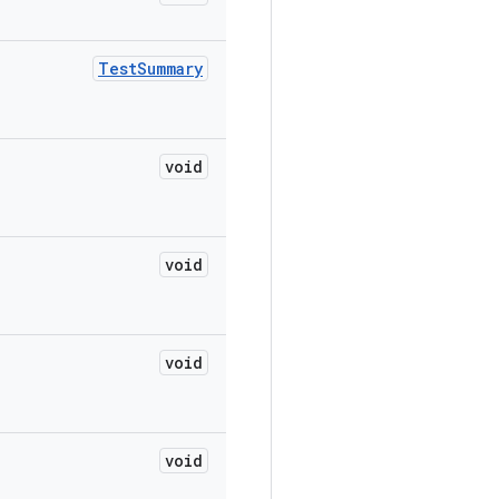
Test
Summary
void
void
void
void