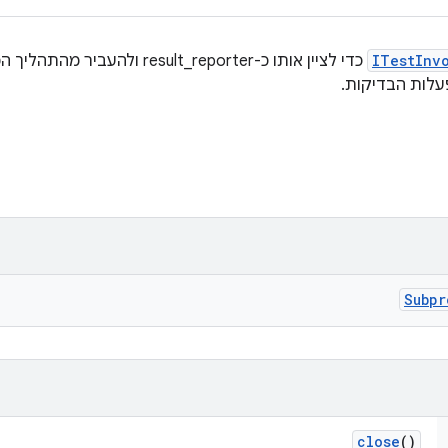
ITestInv
כדי לציין אותו כ-result_reporter ו
עלות הבדיקות.
Subpr
close
()