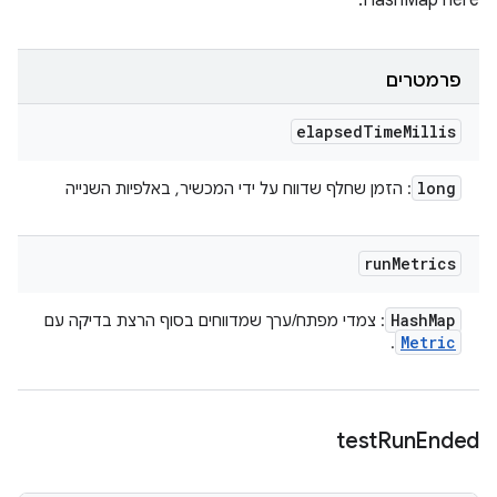
HashMap here.
פרמטרים
elapsed
Time
Millis
long
: הזמן שחלף שדווח על ידי המכשיר, באלפיות השנייה
run
Metrics
Hash
Map
: צמדי מפתח/ערך שמדווחים בסוף הרצת בדיקה עם
Metric
.
test
Run
Ended