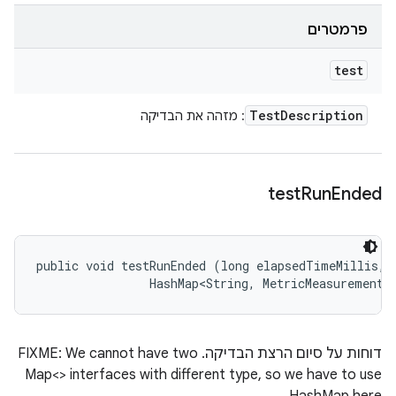
פרמטרים
test
Test
Description
: מזהה את הבדיקה
test
Run
Ended
public void testRunEnded (long elapsedTimeMillis, 

                HashMap<String, MetricMeasurement.
דוחות על סיום הרצת הבדיקה. FIXME: We cannot have two
Map<> interfaces with different type, so we have to use