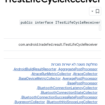
public interface ITestLifeCycleReceiver
com.android.tradefed.result.ITestLifeCycleReceiver
מחלקות משנה לא ישירות מוכרות
AggregatePostProcessor
,‏
AndroidBuildResultReporter
,‏
AtraceCollector
,‏
AtraceRunMetricCollector
,‏
AveragePostProcessor
,‏
BaseDeviceMetricCollector
,‏
BasePostProcessor
,‏
BluetoothConnectionLatencyCollector
,‏
BluetoothConnectionStateCollector
,‏
BluetoothConnectionSuccessRatePostProcessor
,‏
BluetoothHciSnoopLogCollector
,‏
BugreportCollector
,‏