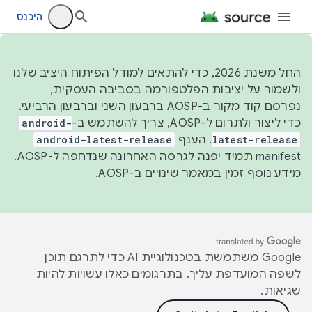
היכנס
החל משנת 2026, כדי להתאים למודל הפיתוח היציב שלנו
ולשמור על יציבות הפלטפורמה בסביבה העסקית,
נפרסם קוד מקור ב-AOSP ברבעון השני וברבעון הרביעי.
כדי ליצור ולתרום ל-AOSP, צריך להשתמש ב-
android-
latest-release
. הענף
android-latest-release
manifest תמיד יפנה לגרסה האחרונה שנדחפה ל-AOSP.
מידע נוסף זמין במאמר
שינויים ב-AOSP
.
‫Google משתמשת בטכנולוגיית AI כדי לתרגם תוכן
לשפה המועדפת עליך. בתרגומים כאלו עשויות להיות
שגיאות.