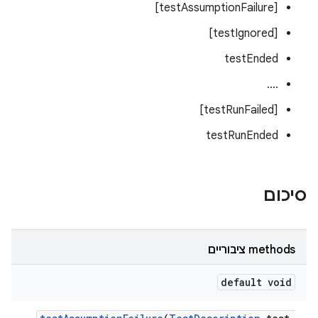
[testAssumptionFailure]
[testIgnored]
testEnded
....
[testRunFailed]
testRunEnded
סיכום
‫methods ציבוריים
default void