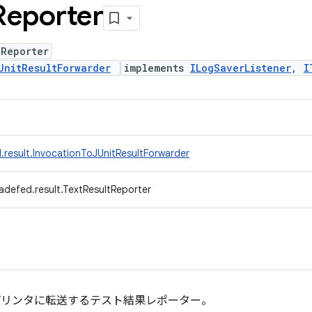
Reporter
tReporter
UnitResultForwarder
implements
ILogSaverListener
,
I
.result.InvocationToJUnitResultForwarder
adefed.result.TextResultReporter
結果プリンタに転送するテスト結果レポーター。