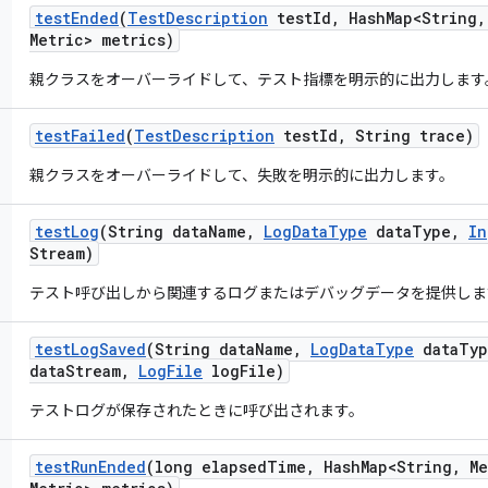
test
Ended
(
Test
Description
test
Id
,
Hash
Map<String
,
Metric> metrics)
親クラスをオーバーライドして、テスト指標を明示的に出力します
test
Failed
(
Test
Description
test
Id
,
String trace)
親クラスをオーバーライドして、失敗を明示的に出力します。
test
Log
(String data
Name
,
Log
Data
Type
data
Type
,
In
Stream)
テスト呼び出しから関連するログまたはデバッグデータを提供しま
test
Log
Saved
(String data
Name
,
Log
Data
Type
data
Typ
data
Stream
,
Log
File
log
File)
テストログが保存されたときに呼び出されます。
test
Run
Ended
(long elapsed
Time
,
Hash
Map<String
,
Me