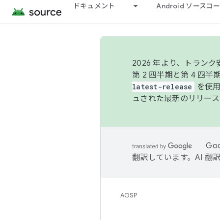
ドキュメント
Android ソース
2026 年より、トラ
第 2 四半期と第 4 四
latest-release
を使用
ュされた最新のリリース
Go
翻訳しています。AI 
AOSP