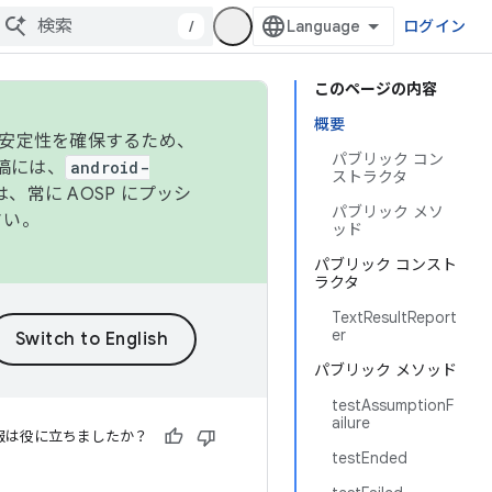
/
ログイン
このページの内容
概要
の安定性を確保するため、
パブリック コン
投稿には、
android-
ストラクタ
、常に AOSP にプッシ
パブリック メソ
さい。
ッド
パブリック コンスト
ラクタ
TextResultReport
er
パブリック メソッド
testAssumptionF
ailure
報は役に立ちましたか？
testEnded