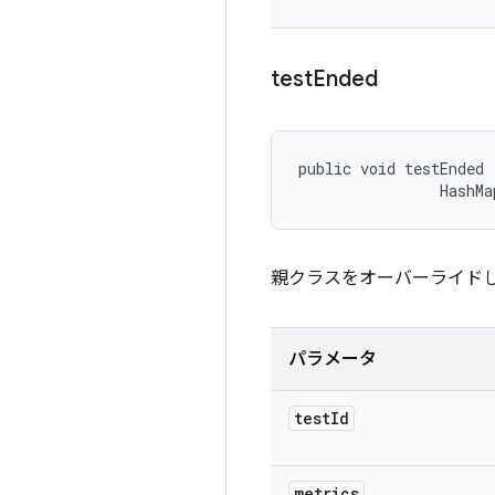
test
Ended
public void testEnded 
                HashMa
親クラスをオーバーライド
パラメータ
test
Id
metrics