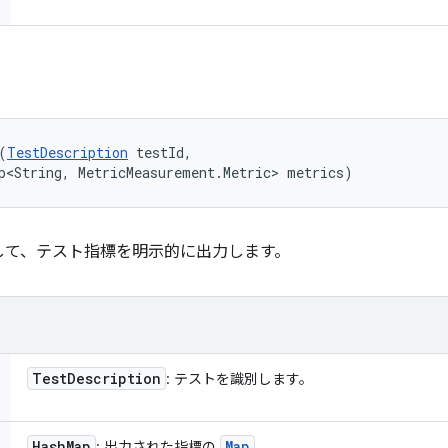
(
TestDescription
 testId, 

p<String, MetricMeasurement.Metric> metrics)
して、テスト指標を明示的に出力します。
Test
Description
: テストを識別します。
Hash
Map
Map
: 出力された指標の