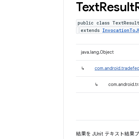
Text
Result
public class TextResul
extends
InvocationToJ
java.lang.Object
↳
com.android.tradefed
↳
com.android.tr
結果を JUnit テキスト