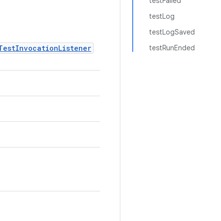
testFailed
testLog
testLogSaved
TestInvocationListener
testRunEnded