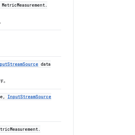
Metric
Measurement
.
。
put
Stream
Source
data
す。
e
,
Input
Stream
Source
tric
Measurement
.