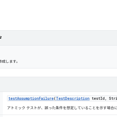
タ
作成します。
test
Assumption
Failure
(
Test
Description
test
Id
,
Stri
アトミック テストが、誤った条件を想定していることを示す場合