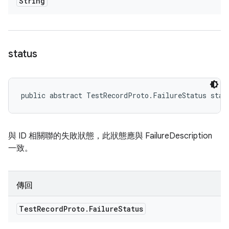
String
status
public abstract TestRecordProto.FailureStatus stat
與 ID 相關聯的失敗狀態，此狀態應與 FailureDescription
一致。
傳回
Test
Record
Proto
.
Failure
Status