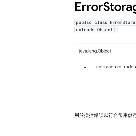
Error
Stora
public class ErrorStora
extends Object
java.lang.Object
↳
com.android.tradefe
用於操控錯誤以符合常用儲