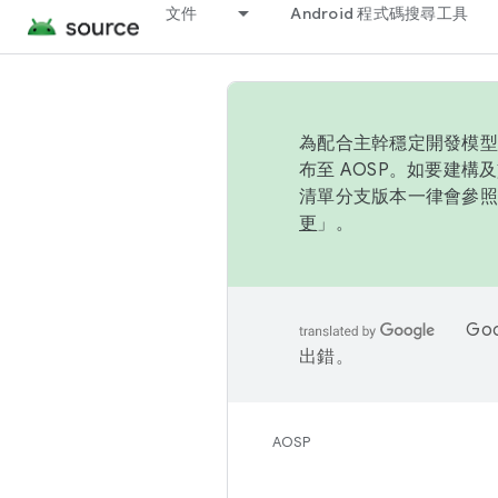
文件
Android 程式碼搜尋工具
為配合主幹穩定開發模型，
布至 AOSP。如要建構及
清單分支版本一律會參照推
更
」。
Go
出錯。
AOSP