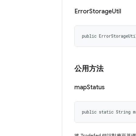
Error
Storage
Util
public ErrorStorageUti
公用方法
map
Status
public static String m