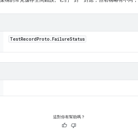
對應至基礎架構的常見儲存空間錯誤。它們一對一對應，但名稱略有不
Test
Record
Proto
.
Failure
Status
這對你有幫助嗎？