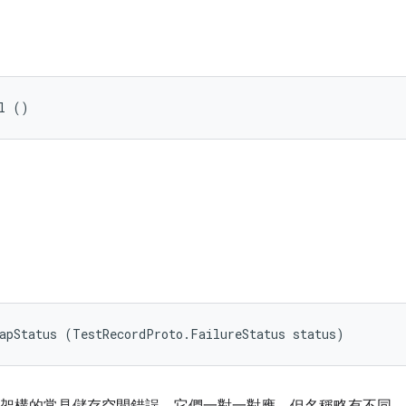
l ()
apStatus (TestRecordProto.FailureStatus status)