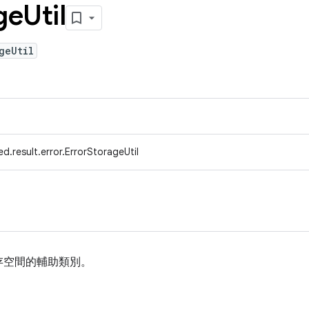
ge
Util
geUtil
d.result.error.ErrorStorageUtil
存空間的輔助類別。