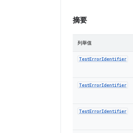
摘要
列舉值
Test
Error
Identifier
Test
Error
Identifier
Test
Error
Identifier