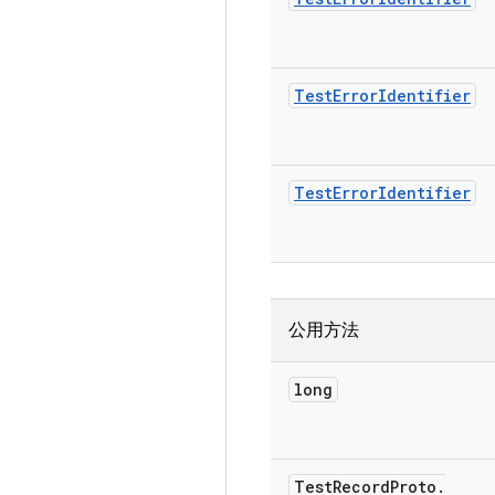
Test
Error
Identifier
Test
Error
Identifier
公用方法
long
Test
Record
Proto
.