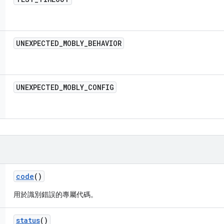
UNEXPECTED
_
MOBLY
_
BEHAVIOR
UNEXPECTED
_
MOBLY
_
CONFIG
code
()
用於識別錯誤的專屬代碼。
status
()