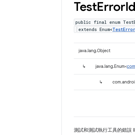
Test
Error
I
public final enum Test
extends Enum<
TestErro
java.lang.Object
↳
java.lang.Enum<
com.
↳
com.android
測試和測試執行工具的錯誤 I