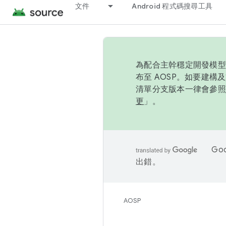
文件
Android 程式碼搜尋工具
為配合主幹穩定開發模型，
布至 AOSP。如要建構及
清單分支版本一律會參照推
更
」。
Go
出錯。
AOSP