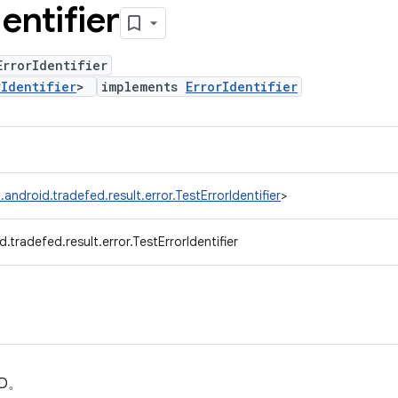
dentifier
ErrorIdentifier
rIdentifier
>
implements
ErrorIdentifier
android.tradefed.result.error.TestErrorIdentifier
>
.tradefed.result.error.TestErrorIdentifier
D。