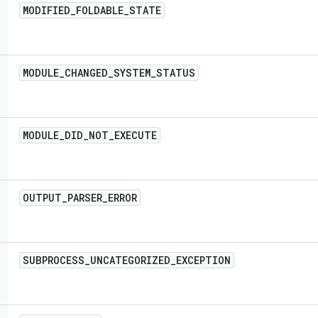
MODIFIED
_
FOLDABLE
_
STATE
MODULE
_
CHANGED
_
SYSTEM
_
STATUS
MODULE
_
DID
_
NOT
_
EXECUTE
OUTPUT
_
PARSER
_
ERROR
SUBPROCESS
_
UNCATEGORIZED
_
EXCEPTION