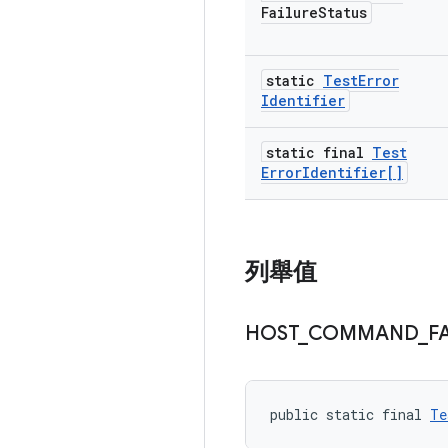
Failure
Status
static
Test
Error
Identifier
static final
Test
Error
Identifier[]
列舉值
HOST
_
COMMAND
_
F
public static final 
Te