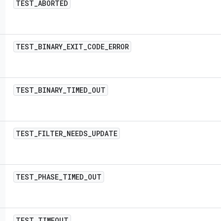
TEST
_
ABORTED
TEST
_
BINARY
_
EXIT
_
CODE
_
ERROR
TEST
_
BINARY
_
TIMED
_
OUT
TEST
_
FILTER
_
NEEDS
_
UPDATE
TEST
_
PHASE
_
TIMED
_
OUT
TEST
_
TIMEOUT