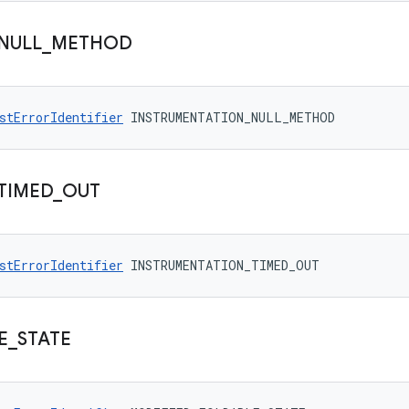
NULL
_
METHOD
stErrorIdentifier
 INSTRUMENTATION_NULL_METHOD
TIMED
_
OUT
stErrorIdentifier
 INSTRUMENTATION_TIMED_OUT
E
_
STATE