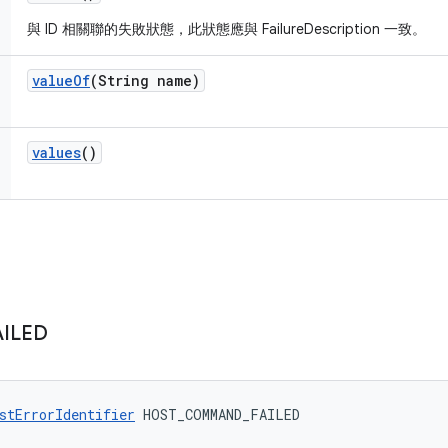
與 ID 相關聯的失敗狀態，此狀態應與 FailureDescription 一致。
value
Of
(String name)
values
()
AILED
stErrorIdentifier
 HOST_COMMAND_FAILED