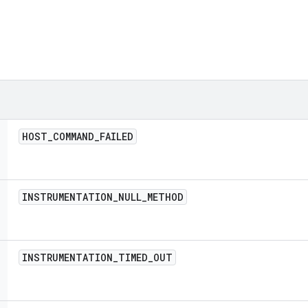
HOST
_
COMMAND
_
FAILED
INSTRUMENTATION
_
NULL
_
METHOD
INSTRUMENTATION
_
TIMED
_
OUT