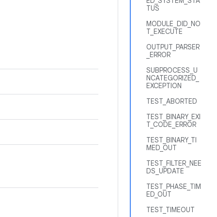
ED_SYSTEM_STA
TUS
MODULE_DID_NO
T_EXECUTE
OUTPUT_PARSER
_ERROR
SUBPROCESS_U
NCATEGORIZED_
EXCEPTION
TEST_ABORTED
TEST_BINARY_EXI
T_CODE_ERROR
TEST_BINARY_TI
MED_OUT
TEST_FILTER_NEE
DS_UPDATE
TEST_PHASE_TIM
ED_OUT
TEST_TIMEOUT