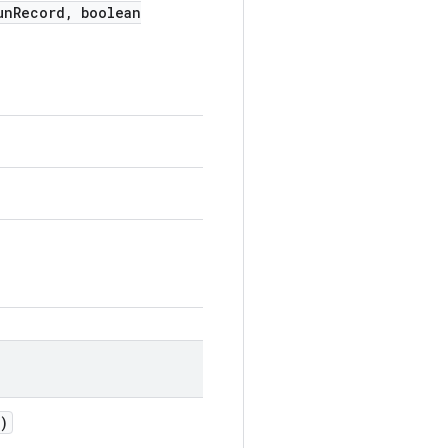
un
Record
,
boolean
)