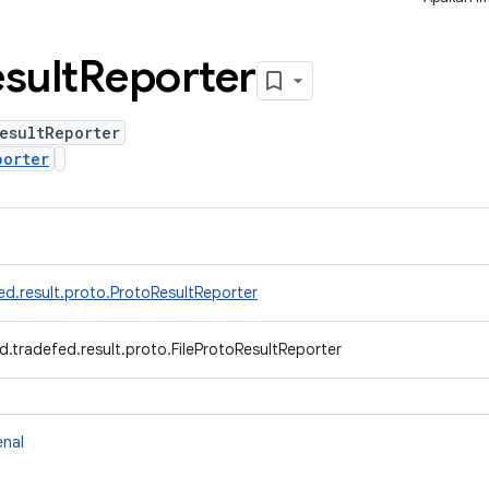
sult
Reporter
esultReporter
porter
ed.result.proto.ProtoResultReporter
.tradefed.result.proto.FileProtoResultReporter
enal