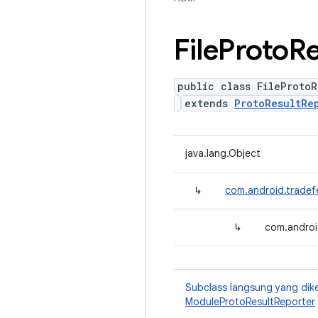
File
Proto
Re
public class FileProtoR
extends
ProtoResultRe
java.lang.Object
↳
com.android.tradef
↳
com.android
Subclass langsung yang dik
ModuleProtoResultReporter