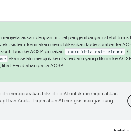
h
uk menyelaraskan dengan model pengembangan stabil trunk
tuk ekosistem, kami akan memublikasikan kode sumber ke A
kontribusi ke AOSP, gunakan
android-latest-release
. 
ase
akan selalu merujuk ke rilis terbaru yang dikirim ke AO
 lihat
Perubahan pada AOSP
.
gle menggunakan teknologi AI untuk menerjemahkan
a pilihan Anda. Terjemahan AI mungkin mengandung
Apakah in