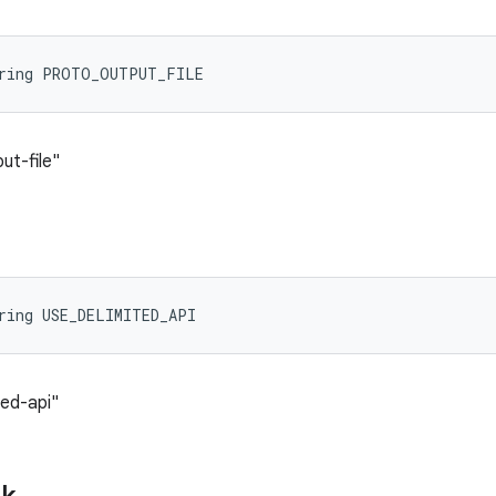
tring PROTO_OUTPUT_FILE
ut-file"
ring USE_DELIMITED_API
ted-api"