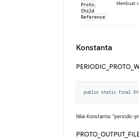
Membuat re
Proto
.
Child
Reference
Konstanta
PERIODIC
_
PROTO
_
W
public static final S
Nilai Konstanta: "periodic-p
PROTO
_
OUTPUT
_
FIL