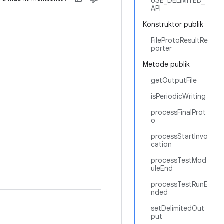
USE_DELIMITED_
API
Konstruktor publik
FileProtoResultRe
porter
Metode publik
getOutputFile
isPeriodicWriting
processFinalProt
o
processStartInvo
cation
processTestMod
uleEnd
processTestRunE
nded
setDelimitedOut
put