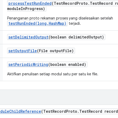
process
Test
Run
Ended
(Test
Record
Proto
.
Test
Record r
module
In
Progress)
Penanganan proto rekaman proses yang diselesaikan setelah
testRunEnded(long,HashMap)
terjadi.
set
Delimited
Output
(boolean delimited
Output)
set
Output
File
(File output
File)
set
Periodic
Writing
(boolean enabled)
Aktifkan penulisan setiap modul satu per satu ke file.
odule
Child
Reference
(Test
Record
Proto
.
Test
Record record