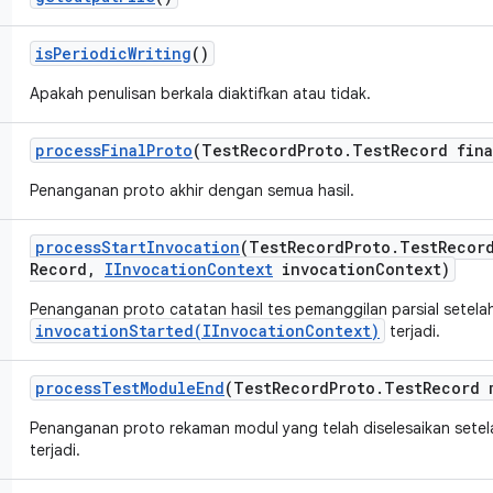
is
Periodic
Writing
()
Apakah penulisan berkala diaktifkan atau tidak.
process
Final
Proto
(Test
Record
Proto
.
Test
Record fina
Penanganan proto akhir dengan semua hasil.
process
Start
Invocation
(Test
Record
Proto
.
Test
Recor
Record
,
IInvocation
Context
invocation
Context)
Penanganan proto catatan hasil tes pemanggilan parsial setela
invocationStarted(IInvocationContext)
terjadi.
process
Test
Module
End
(Test
Record
Proto
.
Test
Record 
Penanganan proto rekaman modul yang telah diselesaikan sete
terjadi.