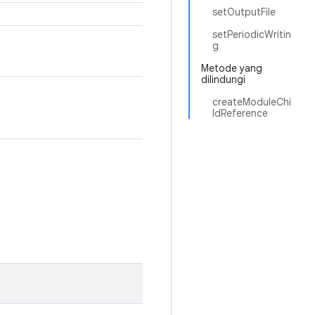
setOutputFile
setPeriodicWritin
g
Metode yang
dilindungi
createModuleChi
ldReference