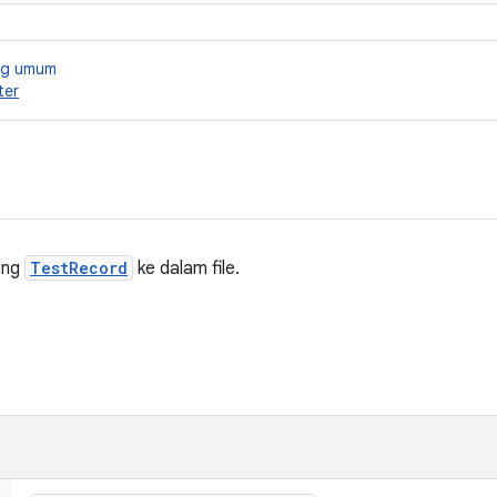
ang umum
ter
ang
TestRecord
ke dalam file.