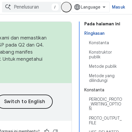
/
Masuk
Pada halaman ini
Ringkasan
 kami dan memastikan
Konstanta
OSP pada Q2 dan Q4.
Cabang manifes
Konstruktor
publik
SP. Untuk mengetahui
Metode publik
Metode yang
dilindungi
Konstanta
PERIODIC_PROTO
_WRITING_OPTIO
N
PROTO_OUTPUT_
FILE
formasi ini membantu?