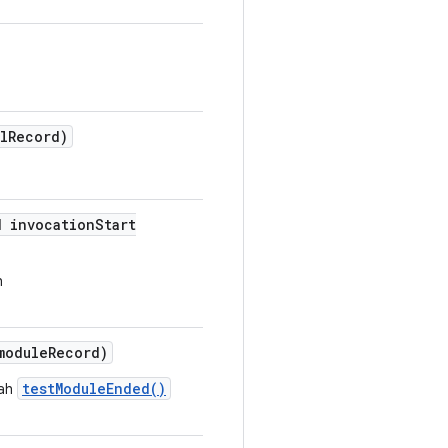
l
Record)
d invocation
Start
h
module
Record)
testModuleEnded()
lah