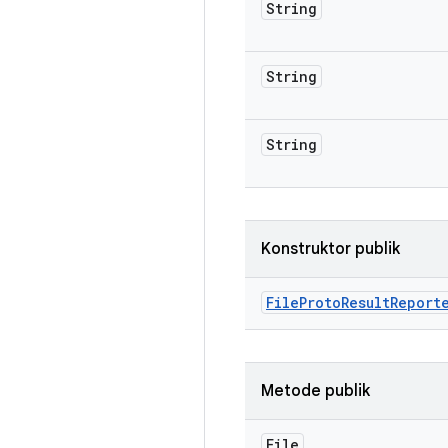
String
String
String
Konstruktor publik
File
Proto
Result
Report
Metode publik
File