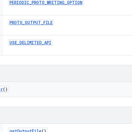
PERIODIC
_
PROTO
_
WRITING
_
OPTION
PROTO
_
OUTPUT
_
FILE
USE
_
DELIMITED
_
API
er
()
get
Output
File
()