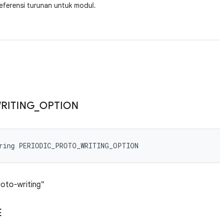
ferensi turunan untuk modul.
RITING
_
OPTION
tring PERIODIC_PROTO_WRITING_OPTION
roto-writing"
E