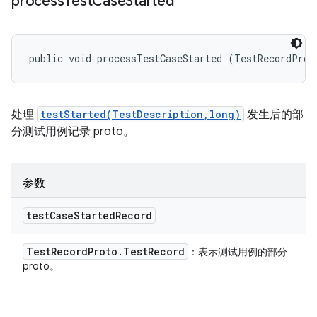
process
Test
Case
Started
public void processTestCaseStarted (TestRecordProt
处理
testStarted(TestDescription,long)
发生后的部
分测试用例记录 proto。
参数
test
Case
Started
Record
Test
Record
Proto
.
Test
Record
：表示测试用例的部分
proto。