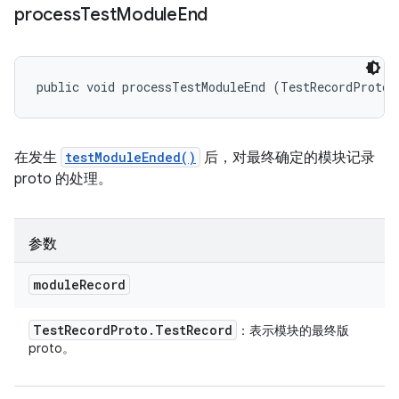
process
Test
Module
End
public void processTestModuleEnd (TestRecordProto.
在发生
testModuleEnded()
后，对最终确定的模块记录
proto 的处理。
参数
module
Record
Test
Record
Proto
.
Test
Record
：表示模块的最终版
proto。