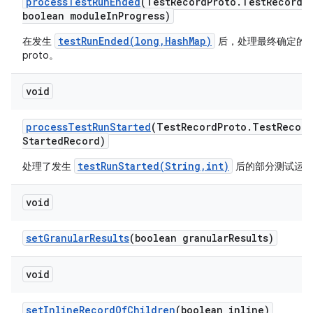
process
Test
Run
Ended
(Test
Record
Proto
.
Test
Record 
boolean module
In
Progress)
testRunEnded(long,HashMap)
在发生
后，处理最终确定的
proto。
void
process
Test
Run
Started
(Test
Record
Proto
.
Test
Record
Started
Record)
testRunStarted(String,int)
处理了发生
后的部分测试运行记
void
set
Granular
Results
(boolean granular
Results)
void
set
Inline
Record
Of
Children
(boolean inline)