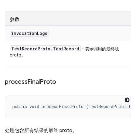
参数
invocation
Logs
Test
Record
Proto
.
Test
Record
：表示调用的最终版
proto。
process
Final
Proto
public void processFinalProto (TestRecordProto.Tes
处理包含所有结果的最终 proto。