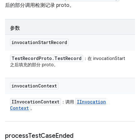
后的部分调用检测记录 proto。
参数
invocation
Start
Record
Test
Record
Proto
.
Test
Record
：在 invocationStart
之后填充的部分 proto。
invocation
Context
IInvocation
Context
IInvocation
：调用
Context
。
process
Test
Case
Ended