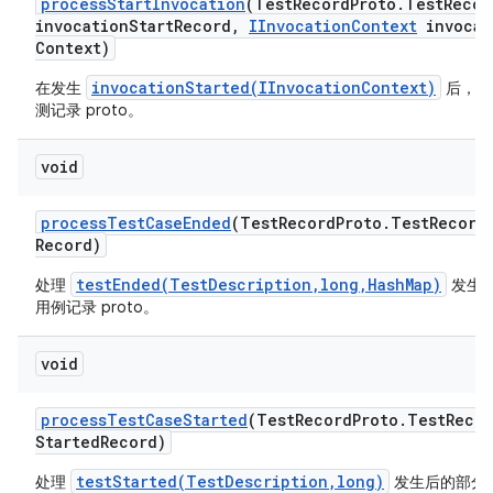
process
Start
Invocation
(Test
Record
Proto
.
Test
Recor
invocation
Start
Record
,
IInvocation
Context
invocat
Context)
invocationStarted(IInvocationContext)
在发生
后，处
测记录 proto。
void
process
Test
Case
Ended
(Test
Record
Proto
.
Test
Record
Record)
testEnded(TestDescription,long,HashMap)
处理
发生
用例记录 proto。
void
process
Test
Case
Started
(Test
Record
Proto
.
Test
Recor
Started
Record)
testStarted(TestDescription,long)
处理
发生后的部分