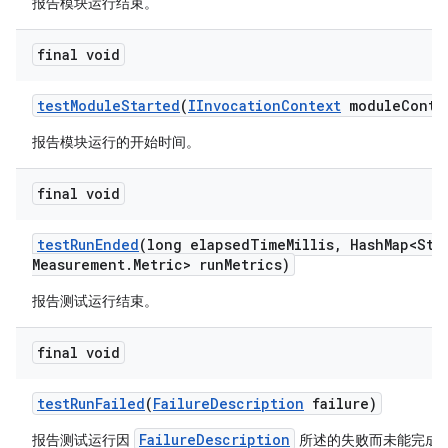
报告模块运行结束。
final void
test
Module
Started
(
IInvocation
Context
module
Conte
报告模块运行的开始时间。
final void
test
Run
Ended
(long elapsed
Time
Millis
,
Hash
Map<Str
Measurement
.
Metric> run
Metrics)
报告测试运行结束。
final void
test
Run
Failed
(
Failure
Description
failure)
FailureDescription
报告测试运行因
所述的失败而未能完成