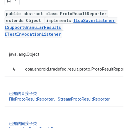
public abstract class ProtoResultReporter
extends Object
implements
ILogSaverListener
,
ISupportGranularResults
,
ITestInvocationListener
java.lang.Object
↳
com.android.tradefed.result.proto.ProtoResultReport
已知的直接子类
FileProtoResultReporter
、
StreamProtoResultReporter
已知的间接子类