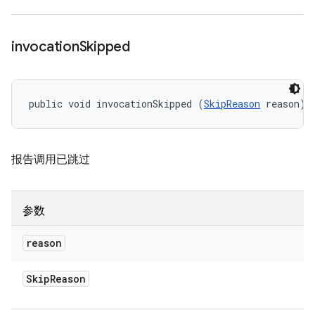
invocation
Skipped
public void invocationSkipped (
SkipReason
 reason)
报告调用已跳过
参数
reason
Skip
Reason