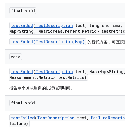
final void
test
Ended
(
Test
Description
test
,
long end
Time
,
Ha
Map<String
,
Metric
Measurement
.
Metric> test
Metrics)
testEnded(TestDescription,Map)
的替代方案，可直接指
void
test
Ended
(
Test
Description
test
,
Hash
Map<String
,
M
Measurement
.
Metric> test
Metrics)
报告单个测试用例的执行结束时间。
final void
test
Failed
(
Test
Description
test
,
Failure
Descripti
failure)