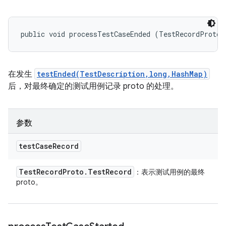
public void processTestCaseEnded (TestRecordProto.
在发生
testEnded(TestDescription,long,HashMap)
后，对最终确定的测试用例记录 proto 的处理。
参数
test
Case
Record
Test
Record
Proto
.
Test
Record
：表示测试用例的最终
proto。