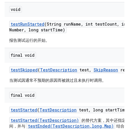
void
test
Run
Started
(String run
Name
,
int test
Count
,
int
Number
,
long start
Time)
报告测试运行的开始。
final void
test
Skipped
(
Test
Description
test
,
Skip
Reason
rea
当测试因通常不预期的原因而被跳过且未执行时调用。
final void
test
Started
(
Test
Description
test
,
long start
Time
testStarted(TestDescription)
的替代方案，其中还指定
testEnded(TestDescription,long,Map)
间，并与
结合使