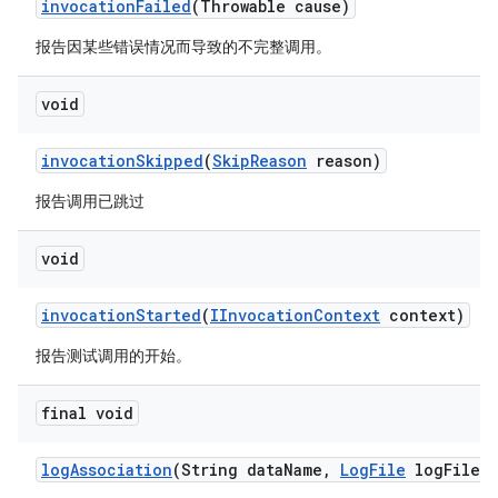
invocation
Failed
(Throwable cause)
报告因某些错误情况而导致的不完整调用。
void
invocation
Skipped
(
Skip
Reason
reason)
报告调用已跳过
void
invocation
Started
(
IInvocation
Context
context)
报告测试调用的开始。
final void
log
Association
(String data
Name
,
Log
File
log
File)