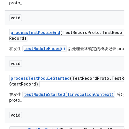
proto。
void
process
Test
Module
End
(Test
Record
Proto
.
Test
Record
Record)
testModuleEnded()
在发生
后处理最终确定的模块记录 proto
void
process
Test
Module
Started
(Test
Record
Proto
.
Test
Rec
Start
Record)
testModuleStarted(IInvocationContext)
在发生
后处理
proto。
void