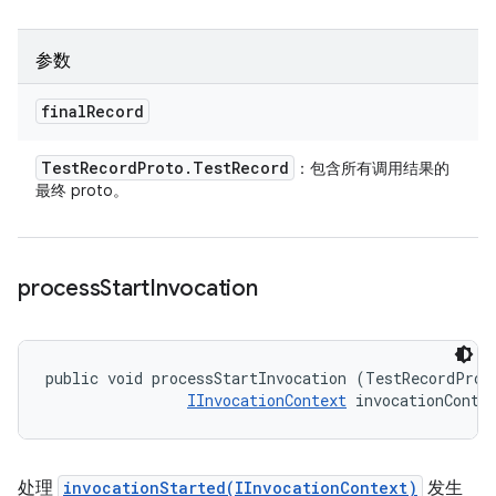
参数
final
Record
Test
Record
Proto
.
Test
Record
：包含所有调用结果的
最终 proto。
process
Start
Invocation
public void processStartInvocation (TestRecordProto
IInvocationContext
 invocationConte
处理
invocationStarted(IInvocationContext)
发生