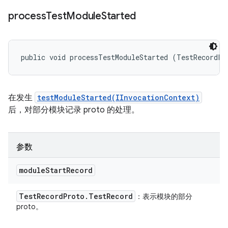
process
Test
Module
Started
public void processTestModuleStarted (TestRecordPr
在发生
testModuleStarted(IInvocationContext)
后，对部分模块记录 proto 的处理。
参数
module
Start
Record
Test
Record
Proto
.
Test
Record
：表示模块的部分
proto。