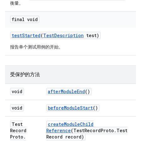
衡量。
final void
test
Started
(
Test
Description
test)
报告单个测试用例的开始。
受保护的方法
void
after
Module
End
()
void
before
Module
Start
()
Test
create
Module
Child
Record
Reference
(Test
Record
Proto
.
Test
Proto
.
Record record)