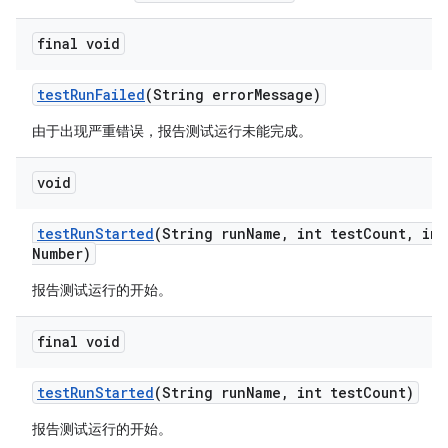
final void
test
Run
Failed
(String error
Message)
由于出现严重错误，报告测试运行未能完成。
void
test
Run
Started
(String run
Name
,
int test
Count
,
int
Number)
报告测试运行的开始。
final void
test
Run
Started
(String run
Name
,
int test
Count)
报告测试运行的开始。