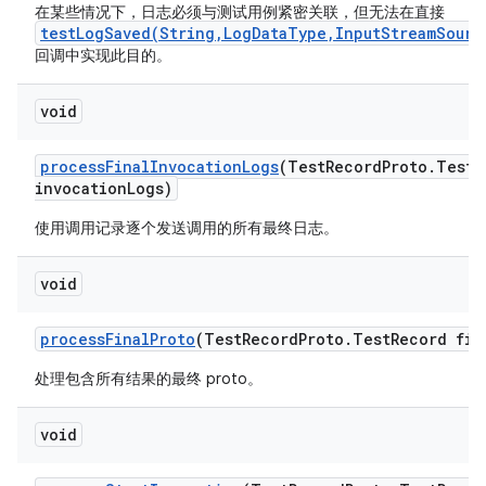
在某些情况下，日志必须与测试用例紧密关联，但无法在直接
testLogSaved(String,LogDataType,InputStreamSourc
回调中实现此目的。
void
process
Final
Invocation
Logs
(Test
Record
Proto
.
Test
R
invocation
Logs)
使用调用记录逐个发送调用的所有最终日志。
void
process
Final
Proto
(Test
Record
Proto
.
Test
Record fin
处理包含所有结果的最终 proto。
void