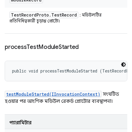
Test
Record
Proto
.
Test
Record
: মডিউলটির
প্রতিনিধিত্বকারী চূড়ান্ত প্রোটো।
process
Test
Module
Started
public void processTestModuleStarted (TestRecordPr
testModuleStarted(IInvocationContext)
সংঘটিত
হওয়ার পর আংশিক মডিউল রেকর্ড প্রোটোর ব্যবস্থাপনা।
প্যারামিটার