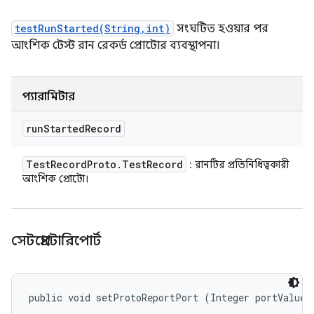
testRunStarted(String,int)
সংঘটিত হওয়ার পর
আংশিক টেস্ট রান রেকর্ড প্রোটোর ব্যবস্থাপনা।
প্যারামিটার
run
Started
Record
Test
Record
Proto
.
Test
Record
: রানটির প্রতিনিধিত্বকারী
আংশিক প্রোটো।
সেটপ্রোটোরিপোর্ট
public void setProtoReportPort (Integer portValue)