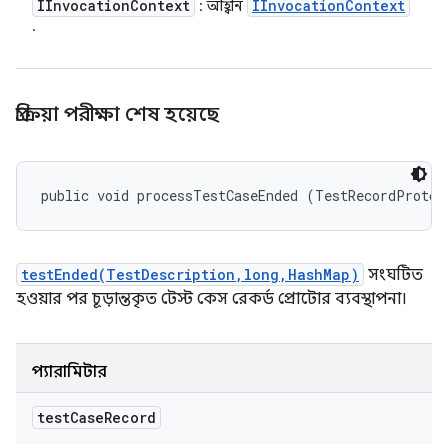
IInvocation
Context
IInvocation
Context
: আহ্বান
.
প্রক্রিয়া পরীক্ষা শেষ হয়েছে
public void processTestCaseEnded (TestRecordProto.
testEnded(TestDescription,long,HashMap)
সংঘটিত
হওয়ার পর চূড়ান্তকৃত টেস্ট কেস রেকর্ড প্রোটোর ব্যবস্থাপনা।
প্যারামিটার
test
Case
Record