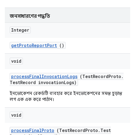
জনসাধারণের পদ্ধতি
Integer
get
Proto
Report
Port
()
void
process
Final
Invocation
Logs
(Test
Record
Proto
.
Test
Record invocation
Logs)
ইনভোকেশন রেকর্ডটি ব্যবহার করে ইনভোকেশনের সমস্ত চূড়ান্ত
লগ এক এক করে পাঠান।
void
process
Final
Proto
(Test
Record
Proto
.
Test