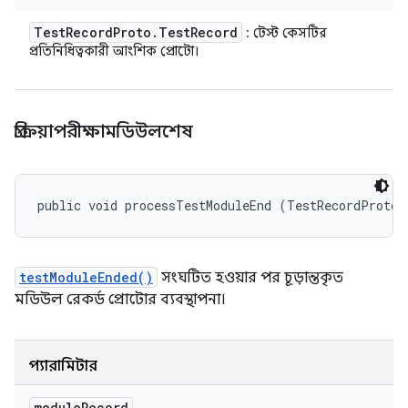
Test
Record
Proto
.
Test
Record
: টেস্ট কেসটির
প্রতিনিধিত্বকারী আংশিক প্রোটো।
প্রক্রিয়াপরীক্ষামডিউলশেষ
public void processTestModuleEnd (TestRecordProto.
testModuleEnded()
সংঘটিত হওয়ার পর চূড়ান্তকৃত
মডিউল রেকর্ড প্রোটোর ব্যবস্থাপনা।
প্যারামিটার
module
Record