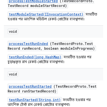
process
Test
Module
Started
(Test
Record
Proto
.
Test
Record module
Start
Record)
testModuleStarted(IInvocationContext)
সংঘটিত
হওয়ার পর আংশিক মডিউল রেকর্ড প্রোটোর ব্যবস্থাপনা।
void
process
Test
Run
Ended
(Test
Record
Proto
.
Test
Record run
Record
,
boolean module
In
Progress)
testRunEnded(long,HashMap)
সংঘটিত হওয়ার পর
চূড়ান্তকৃত রান রেকর্ড প্রোটোর ব্যবস্থাপনা।
void
process
Test
Run
Started
(Test
Record
Proto
.
Test
Record run
Started
Record)
testRunStarted(String,int)
সংঘটিত হওয়ার পর
আংশিক টেস্ট রান রেকর্ড প্রোটোর ব্যবস্থাপনা।