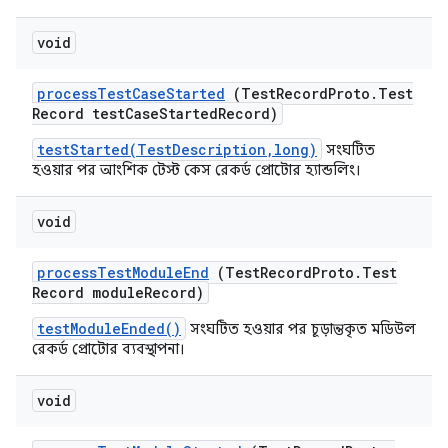
void
process
Test
Case
Started
(Test
Record
Proto
.
Test
Record test
Case
Started
Record)
testStarted(TestDescription,long)
সংঘটিত
হওয়ার পর আংশিক টেস্ট কেস রেকর্ড প্রোটোর হ্যান্ডলিং।
void
process
Test
Module
End
(Test
Record
Proto
.
Test
Record module
Record)
testModuleEnded()
সংঘটিত হওয়ার পর চূড়ান্তকৃত মডিউল
রেকর্ড প্রোটোর ব্যবস্থাপনা।
void