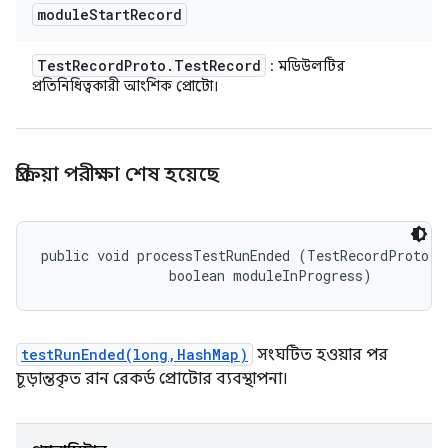
module
Start
Record
Test
Record
Proto
.
Test
Record
: মডিউলটির
প্রতিনিধিত্বকারী আংশিক প্রোটো।
প্রক্রিয়া পরীক্ষা শেষ হয়েছে
public void processTestRunEnded (TestRecordProto.Te
                boolean moduleInProgress)
testRunEnded(long,HashMap)
সংঘটিত হওয়ার পর
চূড়ান্তকৃত রান রেকর্ড প্রোটোর ব্যবস্থাপনা।