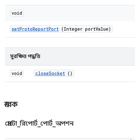
void
set
Proto
Report
Port
(Integer port
Value)
সুরক্ষিত পদ্ধতি
void
close
Socket
()
ধ্রুবক
প্রোটো
_
রিপোর্ট
_
পোর্ট
_
অপশন