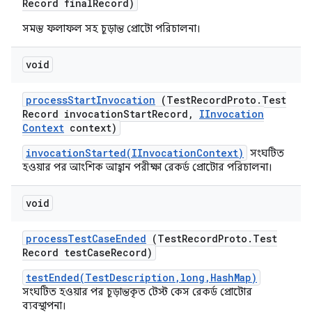
Record final
Record)
সমস্ত ফলাফল সহ চূড়ান্ত প্রোটো পরিচালনা।
void
process
Start
Invocation
(Test
Record
Proto
.
Test
Record invocation
Start
Record
,
IInvocation
Context
context)
invocationStarted(IInvocationContext)
সংঘটিত
হওয়ার পর আংশিক আহ্বান পরীক্ষা রেকর্ড প্রোটোর পরিচালনা।
void
process
Test
Case
Ended
(Test
Record
Proto
.
Test
Record test
Case
Record)
testEnded(TestDescription,long,HashMap)
সংঘটিত হওয়ার পর চূড়ান্তকৃত টেস্ট কেস রেকর্ড প্রোটোর
ব্যবস্থাপনা।