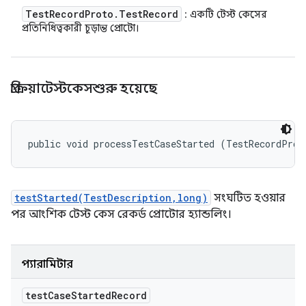
Test
Record
Proto
.
Test
Record
: একটি টেস্ট কেসের
প্রতিনিধিত্বকারী চূড়ান্ত প্রোটো।
প্রক্রিয়াটেস্টকেসশুরু হয়েছে
public void processTestCaseStarted (TestRecordProt
testStarted(TestDescription,long)
সংঘটিত হওয়ার
পর আংশিক টেস্ট কেস রেকর্ড প্রোটোর হ্যান্ডলিং।
প্যারামিটার
test
Case
Started
Record