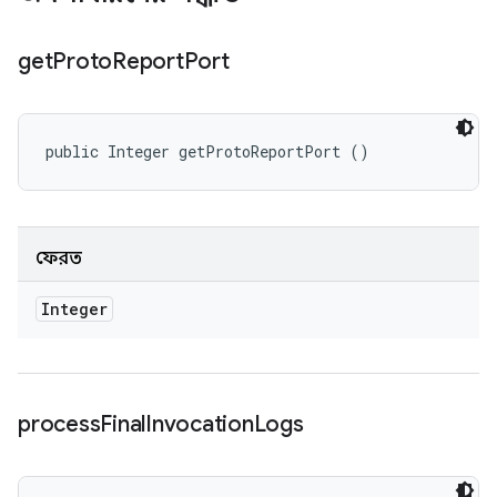
get
Proto
Report
Port
public Integer getProtoReportPort ()
ফেরত
Integer
process
Final
Invocation
Logs