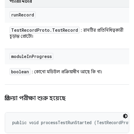
প্যারামিটার
run
Record
Test
Record
Proto
.
Test
Record
: রানটির প্রতিনিধিত্বকারী
চূড়ান্ত প্রোটো।
module
In
Progress
boolean
: কোনো মডিউল প্রক্রিয়াধীন আছে কি না।
প্রক্রিয়া পরীক্ষা শুরু হয়েছে
public void processTestRunStarted (TestRecordProto