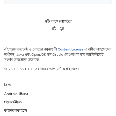
এটি কাজে লেগেছে?
এই পৃষ্ঠার কন্টেন্ট ও কোডের নমুনাগুলি
Content License
-এ বর্ণিত লাইসেন্সের
অধীনস্থ। Java এবং OpenJDK হল Oracle এবং/অথবা তার অ্যাফিলিয়েট
সংস্থার রেজিস্টার্ড ট্রেডমার্ক।
2026-06-22 UTC-তে শেষবার আপডেট করা হয়েছে।
বিল্ড
Android স্টোরেজ
প্রয়োজনীয়তা
ডাউনলোড হচ্ছে