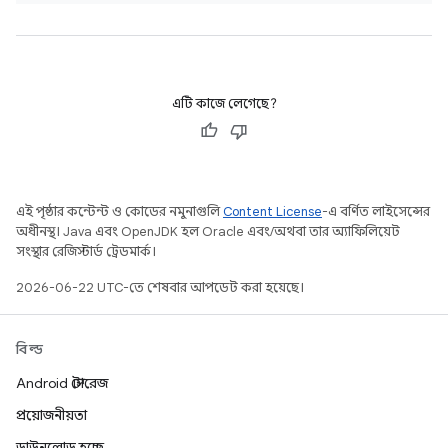
এটি কাজে লেগেছে?
এই পৃষ্ঠার কন্টেন্ট ও কোডের নমুনাগুলি
Content License
-এ বর্ণিত লাইসেন্সের
অধীনস্থ। Java এবং OpenJDK হল Oracle এবং/অথবা তার অ্যাফিলিয়েট
সংস্থার রেজিস্টার্ড ট্রেডমার্ক।
2026-06-22 UTC-তে শেষবার আপডেট করা হয়েছে।
বিল্ড
Android স্টোরেজ
প্রয়োজনীয়তা
ডাউনলোড হচ্ছে