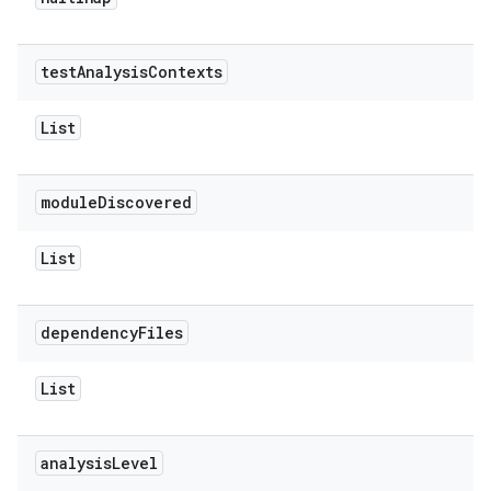
test
Analysis
Contexts
List
module
Discovered
List
dependency
Files
List
analysis
Level