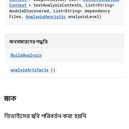
Context
> test
Analysis
Contexts
,
List<String>
module
Discovered
,
List<String> dependency
Files
,
Analysis
Heuristic
analysis
Level)
জনসাধারণের পদ্ধতি
Build
Analysis
analyze
Artifacts
()
ধ্রুবক
ডিভাইসের ছবি পরিবর্তন করা হয়নি