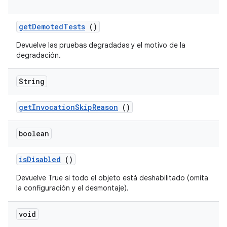
get
Demoted
Tests
()
Devuelve las pruebas degradadas y el motivo de la
degradación.
String
get
Invocation
Skip
Reason
()
boolean
is
Disabled
()
Devuelve True si todo el objeto está deshabilitado (omita
la configuración y el desmontaje).
void