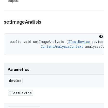
objeto.
set
Image
Análisis
public void setImageAnalysis (
ITestDevice
 device, 

ContentAnalysisContext
 analysisCon
Parámetros
device
ITest
Device