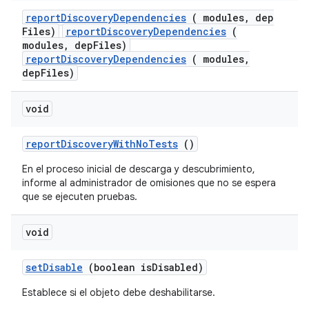
report
Discovery
Dependencies
( modules
,
dep
Files)
reportDiscoveryDependencies
(
modules, depFiles)
reportDiscoveryDependencies
( modules,
depFiles)
void
report
Discovery
With
No
Tests
()
En el proceso inicial de descarga y descubrimiento,
informe al administrador de omisiones que no se espera
que se ejecuten pruebas.
void
set
Disable
(boolean is
Disabled)
Establece si el objeto debe deshabilitarse.