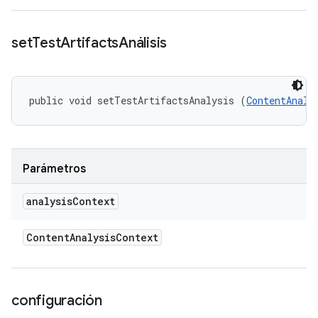
set
Test
Artifacts
Análisis
public void setTestArtifactsAnalysis (
ContentAnaly
Parámetros
analysis
Context
Content
Analysis
Context
configuración