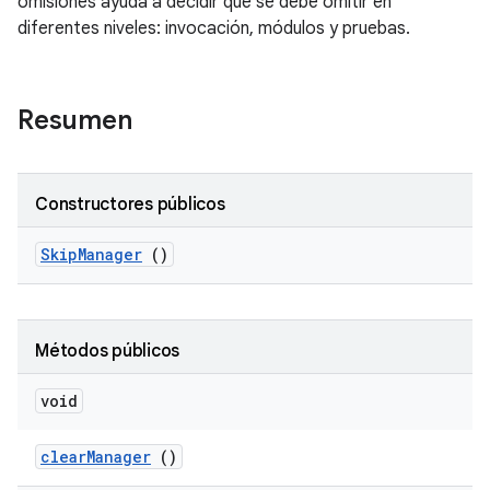
omisiones ayuda a decidir qué se debe omitir en
diferentes niveles: invocación, módulos y pruebas.
Resumen
Constructores públicos
Skip
Manager
()
Métodos públicos
void
clear
Manager
()