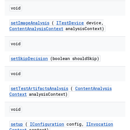
void
set
Image
Analysis
(
ITest
Device
device
,
Content
Analysis
Context
analysis
Context)
void
set
Skip
Decision
(boolean should
Skip)
void
set
Test
Artifacts
Analysis
(
Content
Analysis
Context
analysis
Context)
void
setup
(
IConfiguration
config
,
IInvocation
Context
context)