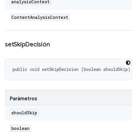
analysis
Context
Content
Analysis
Context
set
Skip
Decisión
public void setSkipDecision (boolean shouldSkip)
Parámetros
should
Skip
boolean