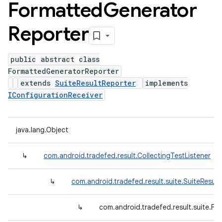
Formatted
Generator
Reporter
public abstract class
FormattedGeneratorReporter
extends
SuiteResultReporter
implements
IConfigurationReceiver
java.lang.Object
↳
com.android.tradefed.result.CollectingTestListener
↳
com.android.tradefed.result.suite.SuiteResult
↳
com.android.tradefed.result.suite.F