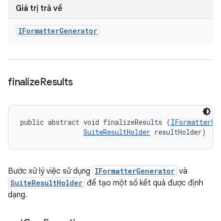
Giá trị trả về
IFormatter
Generator
finalize
Results
public abstract void finalizeResults (
IFormatterGe
SuiteResultHolder
 resultHolder)
Bước xử lý việc sử dụng
IFormatterGenerator
và
SuiteResultHolder
để tạo một số kết quả được định
dạng.