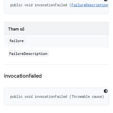
public void invocationFailed (
FailureDescription
 f
Tham số
failure
Failure
Description
invocation
Failed
public void invocationFailed (Throwable cause)