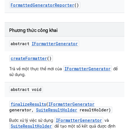
Formatted
Generator
Reporter
()
Phương thức công khai
abstract
IFormatter
Generator
create
Formatter
()
IFormatterGenerator
Trả về một thực thể mới của
để
sử dụng.
abstract void
finalize
Results
(
IFormatter
Generator
generator
,
Suite
Result
Holder
result
Holder)
IFormatterGenerator
Bước xử lý việc sử dụng
và
SuiteResultHolder
để tạo một số kết quả được định