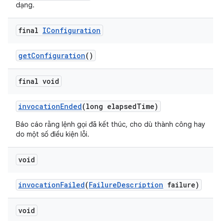
dạng.
final
IConfiguration
get
Configuration
()
final void
invocation
Ended
(long elapsed
Time)
Báo cáo rằng lệnh gọi đã kết thúc, cho dù thành công hay
do một số điều kiện lỗi.
void
invocation
Failed
(
Failure
Description
failure)
void